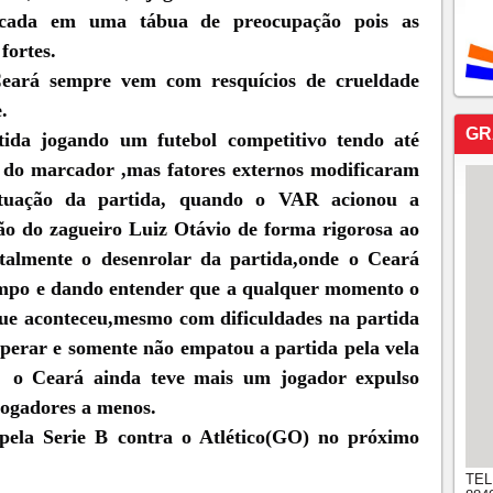
ocada em uma tábua de preocupação pois as 
fortes.
ará sempre vem com resquícios de crueldade 
.
GR
ida jogando um futebol competitivo tendo até 
e do marcador ,mas fatores externos modificaram 
atuação da partida, quando o VAR acionou a 
ão do zagueiro Luiz Otávio de forma rigorosa ao 
talmente o desenrolar da partida,onde o Ceará 
mpo e dando entender que a qualquer momento o 
 que aconteceu,mesmo com dificuldades na partida 
uperar e somente não empatou a partida pela vela 
,  o Ceará ainda teve mais um jogador expulso 
jogadores a menos.
pela Serie B contra o Atlético(GO) no próximo 
TEL