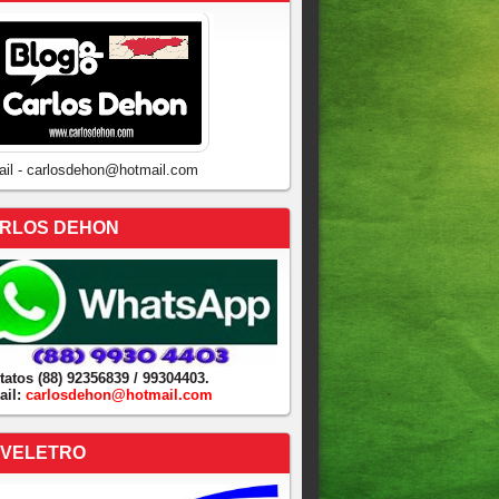
ail - carlosdehon@hotmail.com
RLOS DEHON
tatos (88) 92356839 / 99304403.
ail:
carlosdehon@hotmail.com
VELETRO