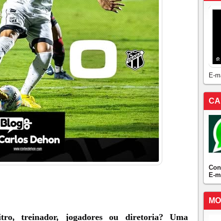
E-m
CA
Con
E-m
MO
ro, treinador, jogadores ou diretoria? Uma 