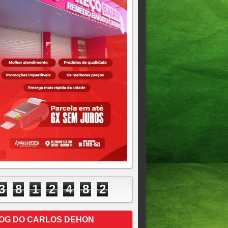
3
8
1
2
4
8
2
OG DO CARLOS DEHON