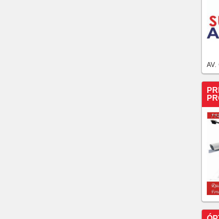
AV.
PR
PR
ÓP