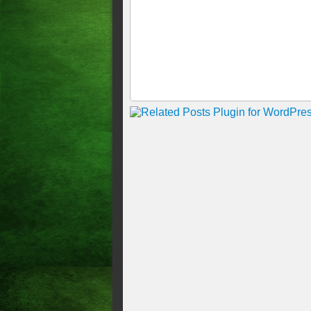
CAMPEÃO DA COPA DO NO
DOMINGUES
A CRÔNICA DE ABC 1 X 2
A surrealidade do Ceará Cea
treinador , Ceará quebrou um
A CRÔNICA DE CEARÁ 0 
A CRÔNICA DE CEARÁ 3 X
A CRÔNICA DE FRANZÉ D
COPA DO NORDESTE <> 
VITÓRIA 2X0 CEARÁ PEL
A CRÔNICA DO ACOPIAR
<. CEARÁ 2X0 FORTALEZA
A CRÔNICA DO ACOPIARE
CEARÁ !!!!
A CRÔNICA DE FRANZÉ DO
A CRÔNICA DE CEARÁ 1 
DO POÇO NA MORALIDAD
A CRÔNICA DE ATL-MG 0