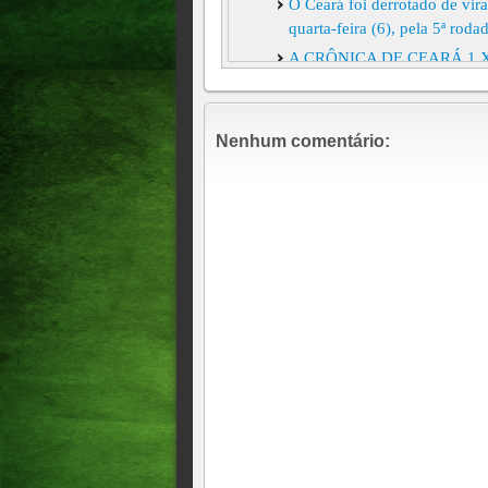
O Ceará foi derrotado de vira
quarta-feira (6), pela 5ª r
A CRÔNICA DE CEARÁ 1 X
BRASILEIRO
A CRÔNICA DE GUARANI D
Nenhum comentário:
ANÁLISE DE CEARÁ 1 X 
A CRÔNICA DE MIRASSOL
!!!!POR FRANZÉ DOMING
A CRÔNICA DE FRANZÉ D
PELA SÉRIE "B"
A CRôNICA DE ATLÉTICO -
A CRÔNICA DE CEARÁ 2 X
ARQUIBANCADAS
A CRÔNICA DE LONDRINA 
BRASILEIRO!!!!O CEARÁ
DO G-4 E AGORA TERÁ E
A CRÔNICA DE CRICIÚMA
" O NORDESTE É NOSSO" 