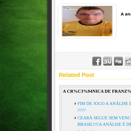
A an
Related Post
A CR%C3%94NICA DE FRANZ
FIM DE JOGO A ANÁLISE
///////
CEARÁ SEGUE SEM VENCE
BRASIL!!!!A ANÁLISE É