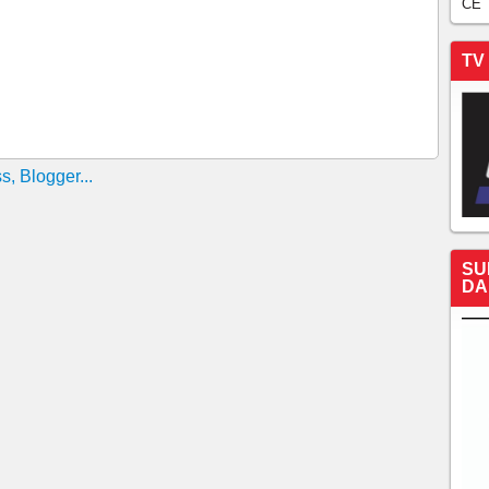
RDESTE TRÊS VEZES!!!!!POR FRANZÉ
CE
 CEARÁ !!!!!POR FRANZÉ DOMINGUES
TV
rá demitiu seu técnico, Ceará mandou embora seu
 projeto que seria de um ano em quatro meses.
X 3 GUARANI <> SP <> POR FRANZÉ DOMINGUES
 1 SERGIPE PELA COPA DO NORDESTE!!!!!
OMINGUES!!!!CEARÁ 2X0 IGUATU
A CRôNICA DO ACOPIARENSE FRANZÉ DOMINGUES
A COPA DO NORDESTE
SU
ENSE FRANZÉ DOMINGUES <>COPA DO NORDESTE
DA
...
NSE FRANZÉ DOMINGUES <> CALDENSE 0 X 3
MINGUES!!!!INTER 2 X 1 CEARÁ!!!!
X 1 CUIABÁ <> POR FRANZÉ DOMINGUES (FUNDO
E HUMANA)!!!!
 X 0 CEARÁ !!!!POR FRANZÉ DOMINGUES