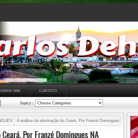
SOBRE MIM
CONTATO
Topics :
INGUES
A análise da eliminação do Ceará. Por Franzé Domingues
a quarta de final apos a derrota de ontem para o Vitória . 13h26
o Ceará. Por Franzé Domingues NA