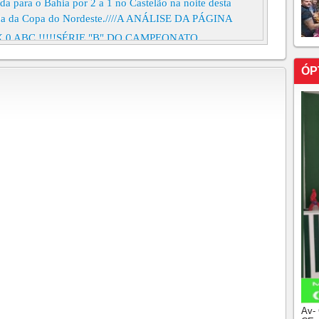
da para o Bahia por 2 a 1 no Castelão na noite desta
odada da Copa do Nordeste.////A ANÁLISE DA PÁGINA
 0 ABC !!!!!SÉRIE "B" DO CAMPEONATO
ÓP
E CAMPINAS 1 X 1 CEARÁ!!!!!!
0 VILA NOVA!!!!POR FRANZÉ DOMINGUES
 1 X 1 CEARÁ !!!!"A REALIDADE ESCANCARADA"
UES
OMINGUES<> SAMPAIO CORRÊA 1 X 1 CEARÁ
 GO 0 X 3 CEARÁ!!!!!
 0 CHAPECOENSE!!!!!NOITE DE FESTA NAS
1 X 3 CEARÁ PELA SÉRIE "B" DO
 ENGATA A TERCEIRA VITÓRIA SE APROXIMANDO
M CASA JOGOS COM A PRESENÇA DA TORCIDA!!!!!
 1 X 2 CEARÁ
<> A CRÔNICA DE SPORT 1 X 0 CEARÁ <> CEARÁ
Av-