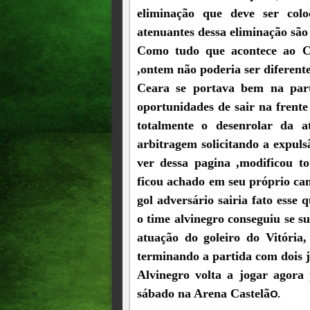
eliminação que deve ser col
atenuantes dessa eliminação são 
Como tudo que acontece ao Ce
,ontem não poderia ser diferente
Ceara se portava bem na part
oportunidades de sair na frent
totalmente o desenrolar da 
arbitragem solicitando a expuls
ver dessa pagina ,modificou to
ficou achado em seu próprio ca
gol adversário sairia fato esse
o time alvinegro conseguiu se s
atuação do goleiro do Vitória
terminando a partida com dois 
Alvinegro volta a jogar agora 
sábado na Arena Castelã
O.