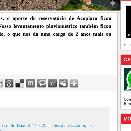
, o aporte do reservatório de Acopiara ficou
Nosso levantamento pluviométrico também ficou
o, o que nos dá uma carga de 2 anos mais ou
E-m
CA
Con
E-m
MO
-sul do Estado!!1Faz 25° na terra do lavrador, na