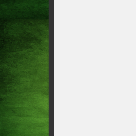
Chuvas em Acopiara no centr
região!!!!
Choveu 10 mm na madrugada 
momento 23° graus