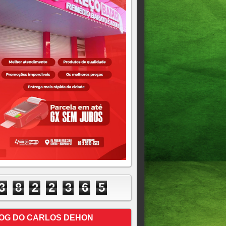
3
8
2
2
3
6
5
OG DO CARLOS DEHON