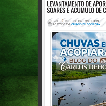
LEVANTAMENTO DE APOR
TERRA DO LAVRADOR
SOARES E ACÚMULO DE 
04:30
BLOG DO CARLOS DEHON
POSTADO EM:
CHUVAS EM ACOPIARA