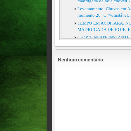
madrugada de hoje choveu 
Levantamento: Chuvas em Acop
momento 28° C /////Instável,
TEMPO EM ACOPIARA, NO
MADRUGADA DE HOJE, 
CHOVE NESTE INSTANTE 
VEJA AS INFORMAÇÕES 
JANEIRO!!!!E OUTRAS I
Nenhum comentário:
Choveu 25 mm na manhã dest
Acopiara. Atualização 13h10
CHOVE FORTE EM ACOPIA
Chove bastante na terra do 
TEMPO EM ACOPIARA: Chov
Tempo em Acopiara no centro
Lavrador.
Local As chuvas que caíram 
aporte de 25 cm, Terça-feira
Tempo em Acopiara e o levan