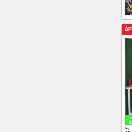
o-sul cearense!!!!!No momento chuva em toda á
de hoje em Acopiara, no centro-sul cearense!!!!No
ÓP
Av-