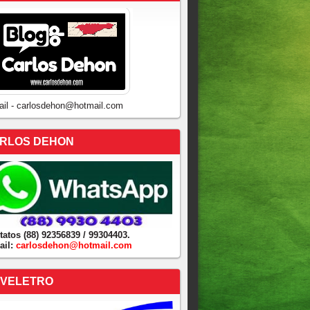
ail - carlosdehon@hotmail.com
RLOS DEHON
tatos (88) 92356839 / 99304403.
ail:
carlosdehon@hotmail.com
VELETRO