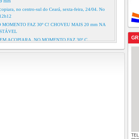
79 mm
iara, no centro-sul do Ceará, sexta-feira, 24/04. No
 12h12
 MOMENTO FAZ 30º C! CHOVEU MAIS 20 mm NA
ESTÁVEL
GR
EM ACOPIARA, NO MOMENTO FAZ 30º C
DAS CHUVAS QUE CAÍRAM EM ACOPIARA DESDE
NFORMAÇÕES
a segunda-feira! No momento faz 29 graus em
RA E REGIÃO, ATUALIZAÇÃO 14h00
lavrador (ACOPIARA), no momento faz 26º C.
eu 10 mm na madrugada de hoje
-sul cearense!!!!No momento 26° C na Terra do
sobre a cabeceira da barragem de Acopiara, deram um
, 08/07, 09h44
tamento das chuvas na terra do lavrador em
TEL