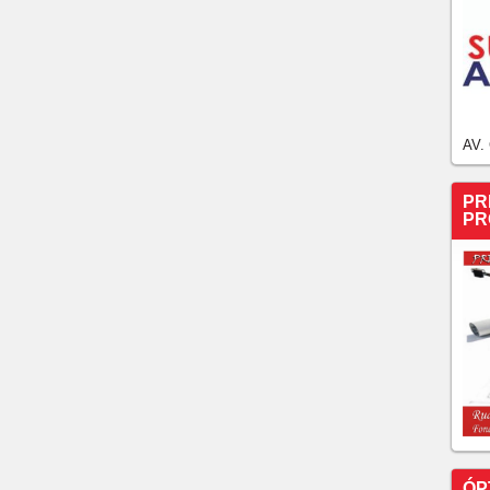
AV.
PR
PR
ÓP