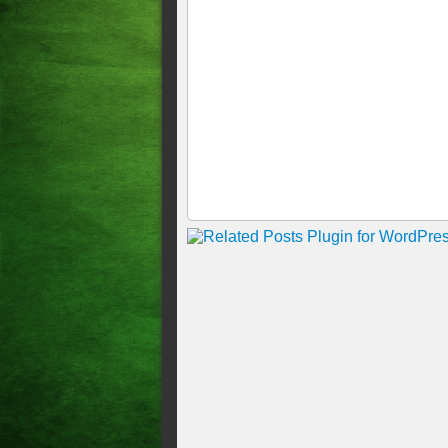
2025!!!!!!No momento 23° C /
Chuvas em Acopiara, no cen
hoje, no momento 26° C
TEMPO EM ACOPIARA, NO
TERRA DO LAVRADOR
LOCAL Muita chuva na terra d
15h29
Chove forte na Terra do Lavr
Chuvas causam estragos em A
"arrombou" na Vila de São P
////Vejam ás imagens!!!
ESTÁ INTERDITADA !
Chuva de 101 mm banha Acop
Cheia do Rio Trussu em Acop
Chuvas em Acopiara no centr
Chuvas em Acopiara. No Cent
Chuvas em Acopiara, no momen
cearense////