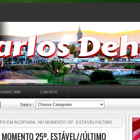
SOBRE MIM
CONTATO
Topics :
O EM ACOPIARA, NO MOMENTO 25º, ESTÁVEL//ÚLTIMO
RAGEM DR. TIBÚRCIO SOARES E ACÚMULO DE CHUVAS NA
 MOMENTO 25º, ESTÁVEL//ÚLTIMO