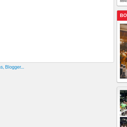
884
/////
tro-sul cearense ///Choveu 18 mm na madrugada de
BO
 CENTRO-SUL-CEARENSE!!!!!!MUITA CHUVA NA
o lavrador, no centro-sul cearense!!!!!atualização,
ador, no momento 27° /////
copiara, no centro-sul cearense!!!Uma barragem
aulinho ////Dois açudes também arrombaram no Trussu,
ESTRADA QUE LIGA SÃO PAULINHO O FLAMENGO
iara!!!!No momento faz 23°, céu nublado
iara deixa moradores ilhados!!!!
o-sul do Ceará////Choveu 110 mm na Terra do Lavrador
ro-sul do Estado.
to faz 26° na terra do lavrador, no centro-sul