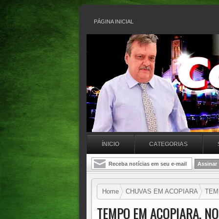
PÁGINA INICIAL
ÍNICIO
CATEGORIAS
Home
CHUVAS EM ACOPIARA
TEMP
LEVANTAMENTO DE APORTE DA BAR
TEMPO EM ACOPIARA, NO