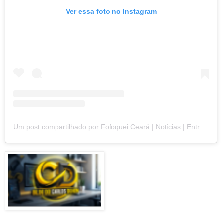
Ver essa foto no Instagram
Um post compartilhado por Fofoquei Ceará | Notícias | Entretenimento (@fofoqueicearaoficial)