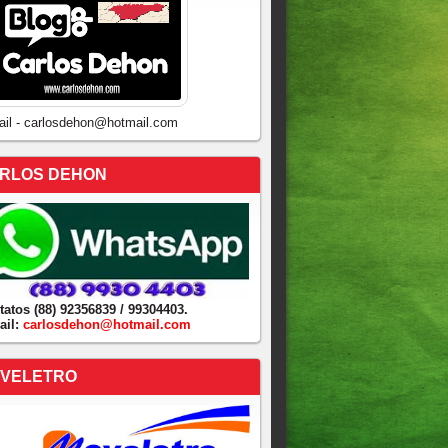
ail - carlosdehon@hotmail.com
RLOS DEHON
tatos (88) 92356839 / 99304403.
ail:
carlosdehon@hotmail.com
VELETRO