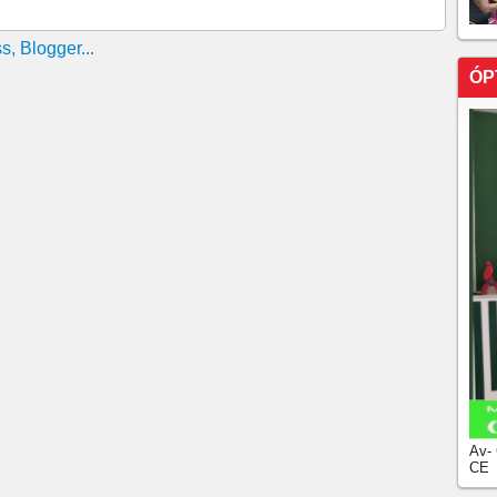
ÓP
Av-
CE