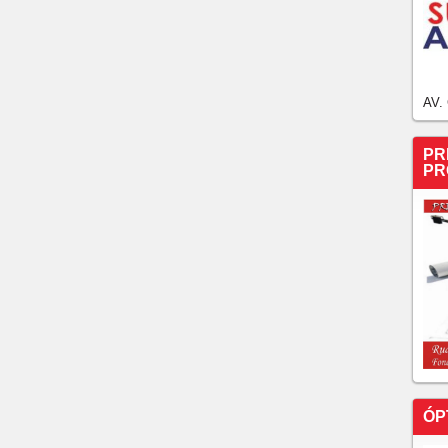
AV.
PR
PR
ÓP