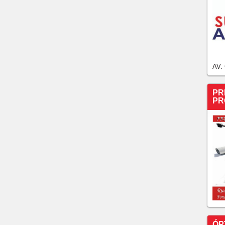
el Ceará for vendida?
re sorteios de sábado para domingo
5 milhões; confira os números sorteados
R$ 30 milhões nesta quinta-feira
AV.
PR
PR
ÓP