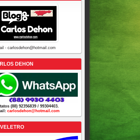
ail - carlosdehon@hotmail.com
RLOS DEHON
tatos (88) 92356839 / 99304403.
ail:
carlosdehon@hotmail.com
VELETRO