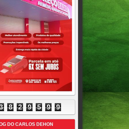
3
8
2
9
5
9
9
OG DO CARLOS DEHON