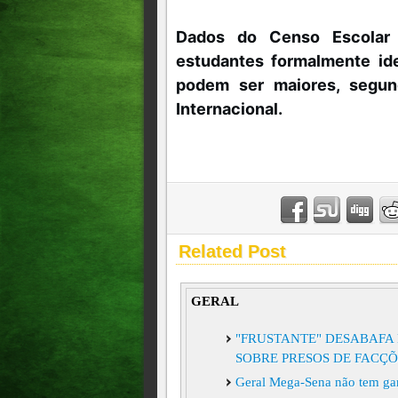
Dados do Censo Escolar
estudantes formalmente id
podem ser maiores, segu
Internacional.
Related Post
GERAL
"FRUSTANTE" DESABAFA 
SOBRE PRESOS DE FACÇÕ
Geral Mega-Sena não tem ga