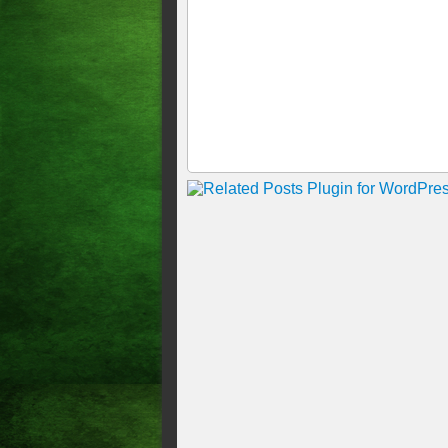
cala
Resultado da Mega-Sena: vej
números vencedores do conc
Dois operários ficaram pres
na Avenida Barão de Studart,
feira, 24
NOVO APLICATIVO PERM
COMBUSTÍVEIS A AGÊNC
Geral Mega-Sena não tem ga
CONHEÇA O PATRIMÔNIO 
PREFEITA DE PARACURU 
MARCELO MENDES PROTO
DO PATRIMÔNIO DE CHA
Como criminosos usam falsas n
golpes Com táticas de urgênci
aproveitam o calendário do I
financeiros.
Há 10 anos o El Ninô deixav