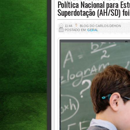
Política Nacional para Es
Superdotação (AH/SD) foi
11:44
BLOG DO CARLOS DEHON
POSTADO EM:
GERAL