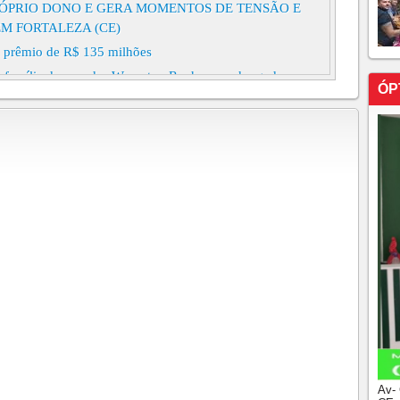
PRÓPRIO DONO E GERA MOMENTOS DE TENSÃO E
M FORTALEZA (CE)
ra prêmio de R$ 135 milhões
 família do senador Weverton Rocha e o advogado
ÓP
orteou na manhã deste domingo (2) o concurso 3039 da
o principal de R$ 97,2 milhões.
A REAGE A ASSALTO MATA SUSPEITO E SALVA
próximo prêmio está estimado em R$ 100 milhões
ar definem mobilidade social, diz estudo
uma caipirinha por R$ 40 em Copacabana, no Rio de
cobriu que, na verdade, haviam sido cobrados R$ 8,5 mil
TACADA EM IPU
a R$ 86 milhões; confira os números sorteados
ares por tentar agredir em Quixelô, no centro-sul do
utado Agenor Neto evita comentar o assunto e se
Av-