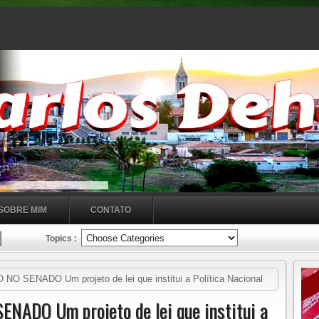
SOBRE MIM
CONTATO
Topics :
SENADO Um projeto de lei que institui a Política Nacional
ou Superdotação (AH/SD) foi aprovado pelo Senado Federal
ADO Um projeto de lei que institui a