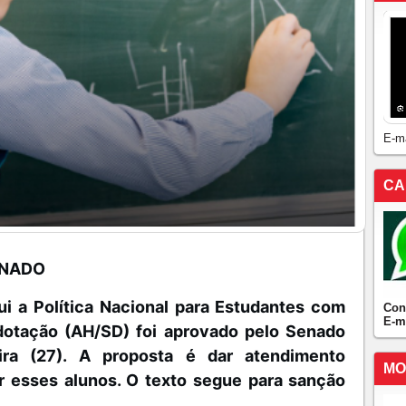
E-m
CA
ENADO
tui a Política Nacional para Estudantes com
Con
E-m
dotação (AH/SD) foi aprovado pelo Senado
ira (27). A proposta é dar atendimento
MO
r esses alunos. O texto segue para sanção