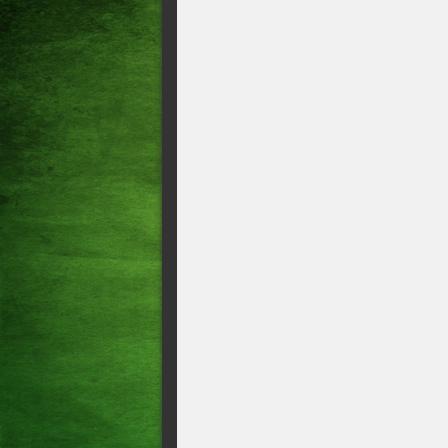
O que pode acontecer se a En
Geral Caixa Loterias transfe
Mega-Sena acumula para R$ 3
Mega-Sena sorteia prêmio de 