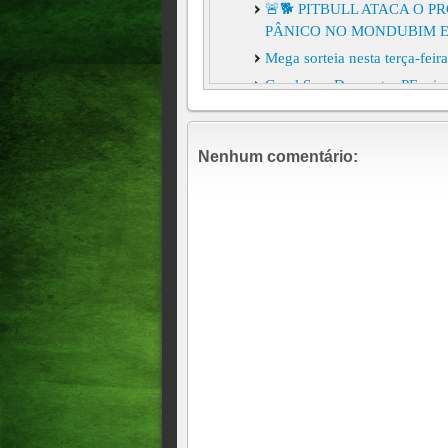
🚨🐕 PITBULL ATACA O 
PÂNICO NO MONDUBIM E
Mega sorteia nesta terça-fei
Geral Sem Desconto: PF mira
Willer Tomaz
A Caixa Econômica Federal s
Nenhum comentário:
Mega-Sena, que teve o prêmi
POLICIAL CIVIL DE FOLG
MULHER FEITA REFÉM
Geral Mega-Sena acumula e 
Gênero, raça e origem famili
Um turista polonês comprou 
Janeiro. Minutos depois, des
no cartão de crédito.
EMISSORA DE RÁDIO É A
Geral Mega-Sena acumula par
GRAVE: Denunciado por popul
Estado, UM AGRICULTOR, dep