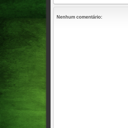
Pressionado, Corinthians vai 
em 2026
Nenhum comentário:
Cruzeiro x Vasco: onde assist
GOLEADA IMPIEDOSA DO
LIBERTADORES////VEJA O
BRASILEIRO
Os gols da rodada! O Sport s
o Flamengo perdeu de 5, o Pa
BRASILEIRÃO EMBOLA NA
EMPATA E O FLAMENGO V
FORTALEZA VACILA, DEI
EMPATE!!!!JOGO AGORA SÓ
Esportes Flamengo tropeça e 
ESPORTES <> O Palmeiras em 
Juventude por 4x1, ganhou 
atrasado da mesma rodada, jo
cumpre jogo atrasado no mesm
do Palmeiras..Domingo, 12/1
Esportes: Ontem tivemos duas