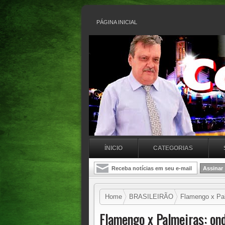
PÁGINA INICIAL
ÍNICIO
CATEGORIAS
Home
BRASILEIRÃO
Flamengo x Palm
Flamengo x Palmeiras: ond