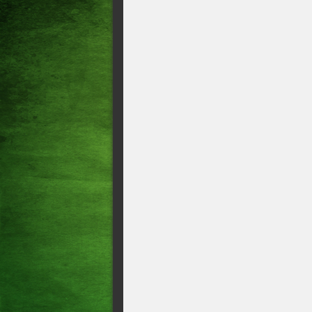
Internacional x Flamengo: ond
Santos x Vasco: onde assistir
arbitragem e outras informaç
Brasileiro; TV Globo e Premi
Os gols da rodada!!!!O Forta
Bragantino que já acumula 7
OS GOLS DA RODADA, os jog
Os gols da rodada!!!!O Fort
vacilou e perdeu para o Palme
Brasileirão <> O Cruzeiro se
finais com o Fluminense!!!Vej