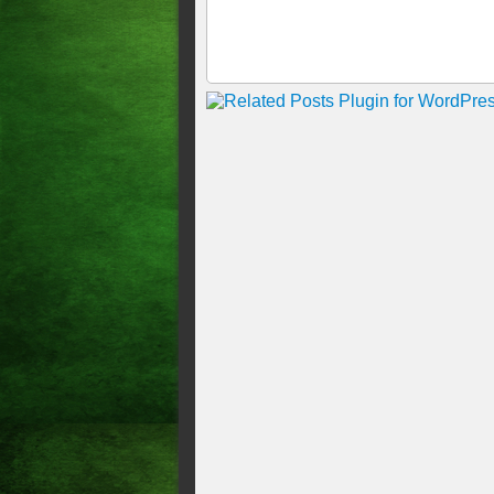
Fluminense, e Atl-MG 3X1 Spo
data FIFA.
Os gols da rodada/Flamengo e
em jogo polêmico bateu o Sã
massa , teremos agora um in
ÁRBITROS DE SÃO PAULO
Complemento da 25º rodada d
Corinthians e Vasco/////O C
Em busca de embalo no Brasil
Fortaleza
O gols da rodada!!!O Ceará 
vencem na abertura da 22
Os gols das rodada!!O Vasco
resultados!!!!O Fortaleza, S
dois jogos, veja os gols e os
Escalação: Fortaleza terá mui
jogo as 18:30 com transmissã
OS GOLS DA RODADA!!! Brag
apenas empatou veja também 