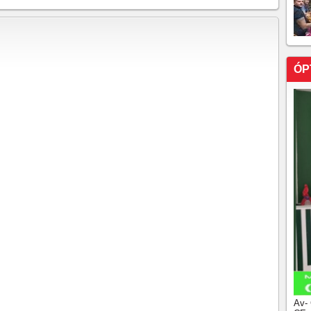
à Vila Belmiro em busca de primeira vitória em clássicos
ir ao vivo, horário e escalações
 FLUMINENSE COLOCA O TIME NA
ÓP
S GOLS,TRÊS JOGOS HOJE PELA 35º RODADA DO
ofreu o impacto de duas expulsões, em 5 minutos contra
lmeiras perdeu pro Santos, deu no que falar....
 TABELA <> O PALMEIRAS PERDE, O CRUZEIRO
ENCE O SANTOS!!!O CEARÁ NÃO DESCE MAIS, O
XA O GRÊMIO VIRAR, MAS, CONSEGUIU O
 DEPOIS DA DATA FIFA, DIA 18/11.
Palmeiras pode abrir na liderança do Brasileirão
jogo atrasado da 12ª rodada do Brasileiro, ganhou do
massa na liderança mas, o Flamengo também tem jogo
ga contra o Sport na quarta-feira, o Ceará é outro que
o dia contra o Fluminense, fora de casa!Veja os gols
0, 08h34..
Av-
 partidas atrasadas pelo brasileirão, Mirassol 2X1