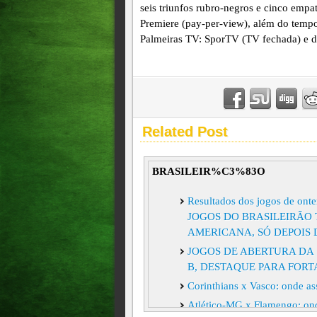
seis triunfos rubro-negros e cinco emp
Premiere (pay-per-view), além do tempo
Palmeiras TV: SporTV (TV fechada) e d
Related Post
BRASILEIR%C3%83O
Resultados dos jogos de on
JOGOS DO BRASILEIRÃO 
AMERICANA, SÓ DEPOIS
JOGOS DE ABERTURA DA 
B, DESTAQUE PARA FORT
Corinthians x Vasco: onde ass
Atlético-MG x Flamengo: onde