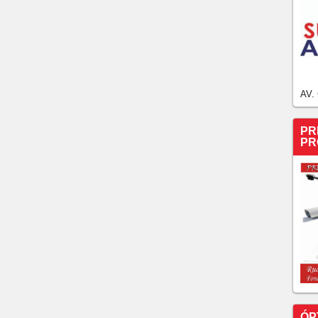
e assistir ao vivo, horário e escalações
 ao vivo, horário e escalações Veja também desfalques,
ões da partida válida pela 20ª rodada do Campeonato
ere transmitem ao vivo
leza amarga mais uma derrota, o rival Ceará vence o
AV.
 derrotas, São Paulo empata, o Corinthians perdeu, VEJA
os de hoje na TV!!!!
PR
aleza amarga uma goleada em pleno Castelão, o Ceará
PR
iras fora de casa!!!!Veja os gols
gue líder, o Flamengo é salvo por Pedro nos momentos
a os gols da rodada e como anda a classificação....
ÓP