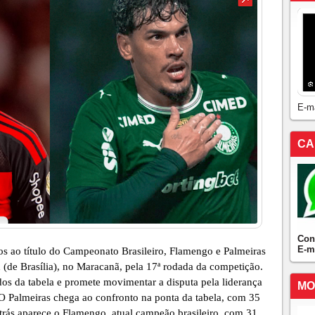
E-m
CA
Con
E-m
s ao título do Campeonato Brasileiro, Flamengo e Palmeiras
 (de Brasília), no Maracanã, pela 17ª rodada da competição.
dos da tabela e promete movimentar a disputa pela liderança
MO
 O Palmeiras chega ao confronto na ponta da tabela, com 35
rás aparece o Flamengo, atual campeão brasileiro, com 31