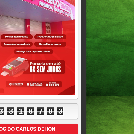
3
8
1
8
7
8
3
OG DO CARLOS DEHON