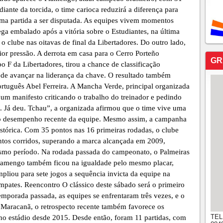
ante da torcida, o time carioca reduzirá a diferença para
ma partida a ser disputada. As equipes vivem momentos
ga embalado após a vitória sobre o Estudiantes, na última
u o clube nas oitavas de final da Libertadores. Do outro lado,
or pressão. A derrota em casa para o Cerro Porteño
GR
 F da Libertadores, tirou a chance de classificação
s de avançar na liderança da chave. O resultado também
rtuguês Abel Ferreira. A Mancha Verde, principal organizada
 um manifesto criticando o trabalho do treinador e pedindo
l. Já deu. Tchau”, a organizada afirmou que o time vive uma
 o desempenho recente da equipe. Mesmo assim, a campanha
istórica. Com 35 pontos nas 16 primeiras rodadas, o clube
ontos corridos, superando a marca alcançada em 2009,
mo período. Na rodada passada do campeonato, o Palmeiras
lamengo também ficou na igualdade pelo mesmo placar,
mpliou para sete jogos a sequência invicta da equipe na
mpates. Reencontro O clássico deste sábado será o primeiro
mporada passada, as equipes se enfrentaram três vezes, e o
Maracanã, o retrospecto recente também favorece os
TEL
 no estádio desde 2015. Desde então, foram 11 partidas, com