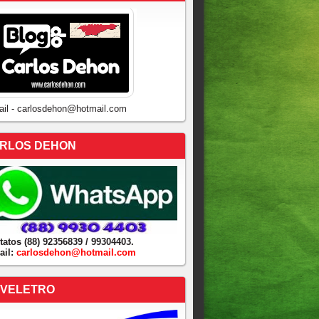
ail - carlosdehon@hotmail.com
RLOS DEHON
tatos (88) 92356839 / 99304403.
ail:
carlosdehon@hotmail.com
VELETRO