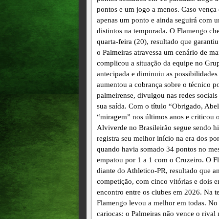
pontos e um jogo a menos. Caso vença di
apenas um ponto e ainda seguirá com u
distintos na temporada. O Flamengo che
quarta-feira (20), resultado que garanti
o Palmeiras atravessa um cenário de mai
complicou a situação da equipe no Grupo
antecipada e diminuiu as possibilidade
aumentou a cobrança sobre o técnico po
palmeirense, divulgou nas redes sociais
sua saída. Com o título “Obrigado, Abe
“miragem” nos últimos anos e criticou
Alviverde no Brasileirão segue sendo h
registra seu melhor início na era dos p
quando havia somado 34 pontos no mes
empatou por 1 a 1 com o Cruzeiro. O F
diante do Athletico-PR, resultado que a
competição, com cinco vitórias e dois e
encontro entre os clubes em 2026. Na te
Flamengo levou a melhor em todas. No 
cariocas: o Palmeiras não vence o rival