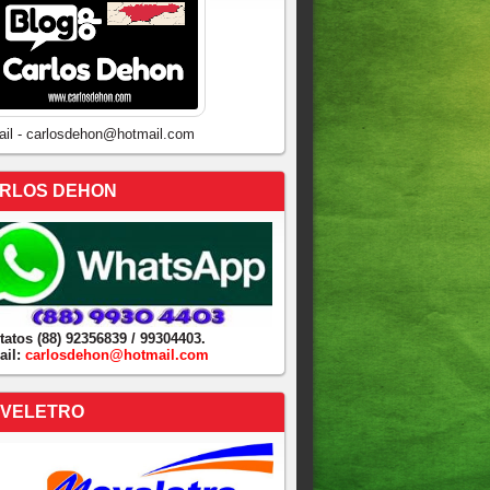
ail - carlosdehon@hotmail.com
RLOS DEHON
tatos (88) 92356839 / 99304403.
ail:
carlosdehon@hotmail.com
VELETRO