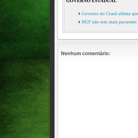
GOVERNO ESTADUAL
Governo do Ceará afirma que 
HGF não tem mais pacientes 
Nenhum comentário: