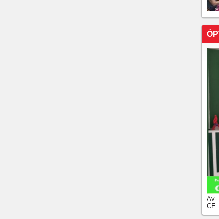
ÓP
Av-
CE