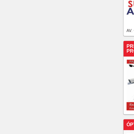
AV.
PR
PR
ÓP