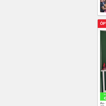
ÓP
Av-