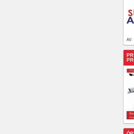
AV.
PR
PR
ÓP