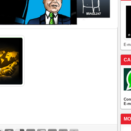
E-m
CA
Con
E-m
MO