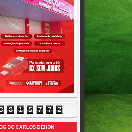
3
8
1
5
7
7
2
OG DO CARLOS DEHON