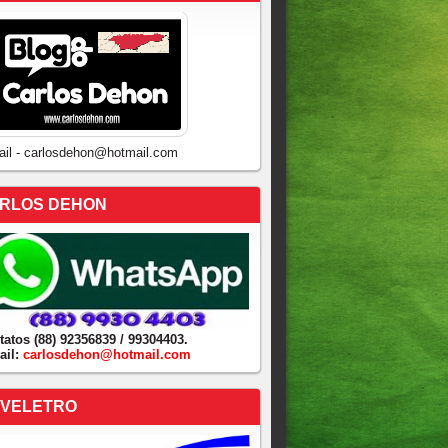
ail - carlosdehon@hotmail.com
RLOS DEHON
tatos (88) 92356839 / 99304403.
ail:
carlosdehon@hotmail.com
VELETRO