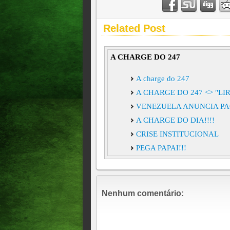
Related Post
A CHARGE DO 247
A charge do 247
A CHARGE DO 247 <> "LI
VENEZUELA ANUNCIA PA
A CHARGE DO DIA!!!!
CRISE INSTITUCIONAL
PEGA PAPAI!!!
Nenhum comentário: