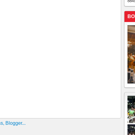
884
BO