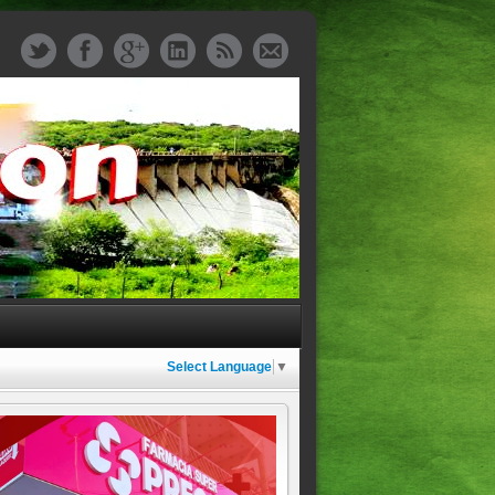
Select Language
▼