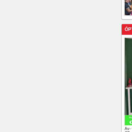
ESTAQUE PARA VASCO X FORTALEZA, MAS TEM MAIS
Á X SPORT, VEJA ONDE ASSISTIR
 completa dos jogos de hoje, quarta-feira, 9 de abril
ÓP
Av-