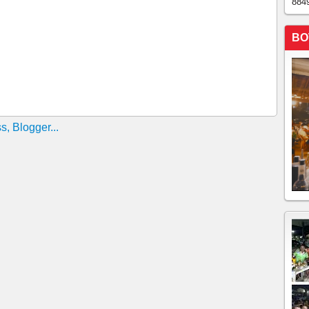
884
ereiro de 2026, HORÁRIO SDA TV AO VIVO
O VIVO
BO
neiro de 2026, hoje é dia de FLAXFLU, INTER X
io e Ceará jogam daqui a pouco 11h pela Copinha,
!!Pelo Paulista o clássico Corinthians e São Paul,
ca, Fortaleza e Maracanã, destaque deste domingo!!!!
mbro de 2025, 06h17
cos pelo Brasil, Inter e Grêmio, Santos e São Paulo, e o
o e Vasco!!!!!
 assistir e horário das partidas de quarta-feira (27)
o vivo desta quarta-feira, dia 27 de agosto de 2025
 assistir e horário das partidas de quarta-feira (6)
o vivo desta quarta-feira, dia 6 de agosto de 2025
 do Brasil em destaque! O Vasco abre a rodada de ida as
paulista, veja os jogos
""""BRASILEIRÃO TEM CLÁSSICOS NA RODADA
CORINTHIANS X SANTOS, CRUZEIRO X ATL-MG//