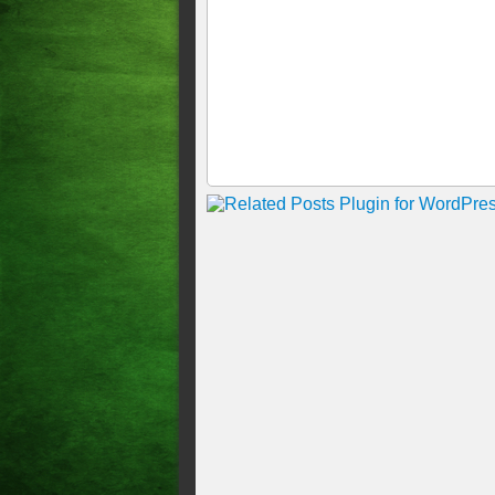
Jogos de quarta, 4 de fev
JOGOS DE HOJE NA TV, A
Jogos de domingo, 25 de ja
GRÊMIO
Jogos de hoje na TV!!!!Grêm
Record e XSPORTS transmitem!
Vasco e Tombense pelo Cario
Jogos de sábado, 27 de sete
Jogos de hoje na TV////Clássi
clássico dos milhões Flameng
Jogos de hoje na TV: veja onde
Confira os jogos de futebol a
Jogos de hoje na TV: veja onde
Confira os jogos de futebol a
Jogos de hoje na TV <> Copa
19h contra o CSA!!Tem derby 
Os jogos de hoje na TV"
BOTAFOGO X FLAMENGO, 