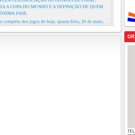
PELA CLASSIFICAÇÃO AS OITAVAS DE FINAL.
RA A COPA DO MUNDO E A DEFINIÇÃO DE QUEM
RÓXIMA FASE.
 completa dos jogos de hoje, quarta-feira, 20 de maio,
aque para Botafogo e Corinthians no Nilton Santos
GR
O VIVO, ABRINDO A 16ª RODADA DO BRASILEIRO
E MAIO DE 2026
io de 2026, HOJE TEM VASCO, FLUMINENSE,
NS NA LIBERTADORES E SUL-AMERICANA
ESTAQUE PARA LIBERTADORES E SUL-AMERICANA
oje tem a última rodada da primeira fase do
E ESTÁ EM JOGO!NO CARIOCA BOTAFOGO E
M PEGA O MADUREIRA!!!!NO CEARENSE
NFRONTO ENTRE FLORESTA E CEARÁ!!!!
!!ONTEM TIVEMOS UM JOGO PELO BRASILEIRO,
TEL
O