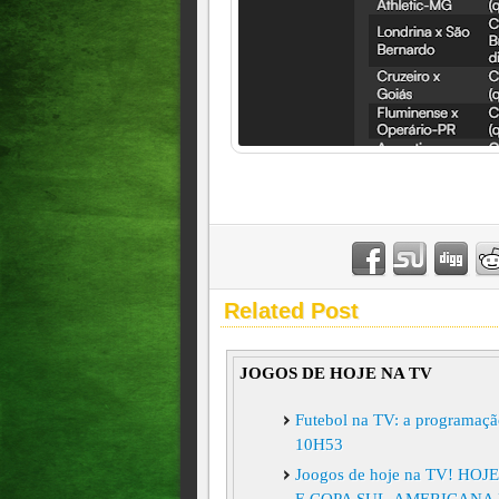
Related Post
JOGOS DE HOJE NA TV
Futebol na TV: a programação
10H53
Joogos de hoje na TV! 