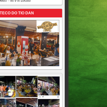
96657 - 85 9 97104300
TECO DO TIO DAN