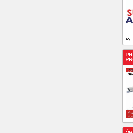
AV.
PR
PR
ÓP