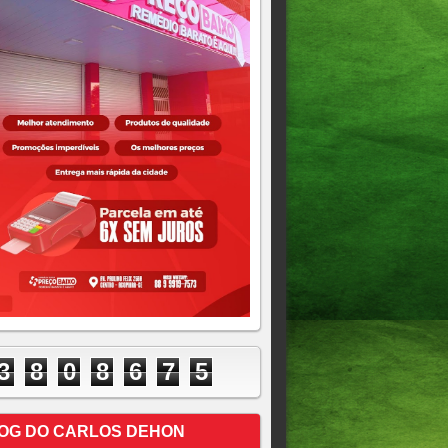
3
8
0
8
6
7
5
OG DO CARLOS DEHON