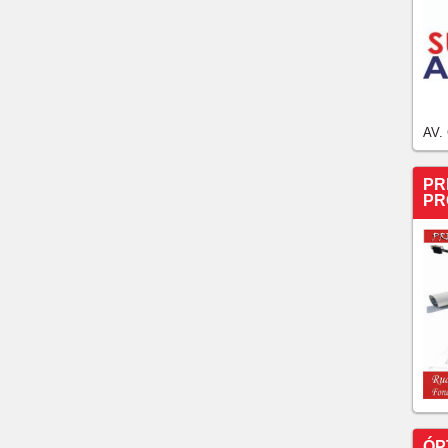
AV.
PR
PR
ÓP