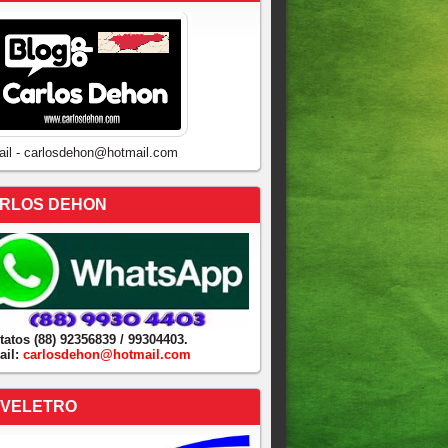
ail - carlosdehon@hotmail.com
RLOS DEHON
tatos (88) 92356839 / 99304403.
ail:
carlosdehon@hotmail.com
VELETRO