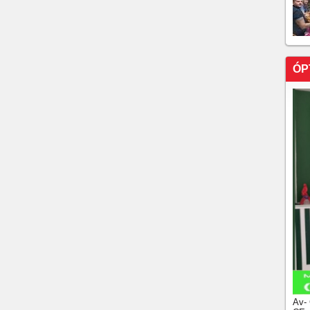
ÓP
Av-