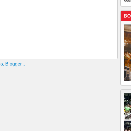
884
AGEM DE ACOPIARA, NO CENTRO-SUL DO CEARÁ
BO
do reservatório Dr. Tibúrcio Soares em Acopiara, nas
aporte de 19 cm, faltando 1 m e 12 cm para "sangrar"
rcio Soares em Acopiara hoje, 23/05
ara, hoje 22/05.
ara, hoje dia 25/04. O reservatório tomou mais 4 cm
ra, hoje, 24 de abril de 2025. Nas últimas 24 horas a
um aporte de 28 cm, faltando para sangrar 1 m e 58 cm.
ra nas últimas 48 horas!!!!
íram em Acopiara, no centro-sul cearense, a barragem
u 46 cm de aporte
Veja o que falta para Sangrar!, HOJE DOMINGO 14 DE
GEM DE ACOPIARA-CE DEPOIS DAS CHUVAS
sima mão. Faltam 44 cm pra barragem Dr. Tiburcio
 DE QUE NAS PRÓXIMAS HORAS ELA SANGRE !!!!!!