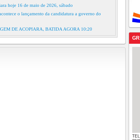
ara hoje 16 de maio de 2026, sábado
acontece o lançamento da candidatura a governo do
EM DE ACOPIARA, BATIDA AGORA 10:20
ara, hoje, 15 de maio de 2026, faltando 98 cm para
GR
rcio Soares em Acopiara, hoje, 14 de maio de 2026.
ra, hoje, 13 de maio de 2026. faz 24º na terra do
rcio Soares em Acopiara-CE, continua tomando água
ara, hoje 11 de maio de 2026
ro-sul do Ceará!!!No momento chuvinha leve banha a
de tesoura!Faz 26°, choveu 10 mm na madrugada de
cio Soares tomou um aporte de 26 cm, faltando para
NGRAR" DIRETO PARA A BARRAGEM DE
TEL
ara, últimas informações. Atualização 15h22