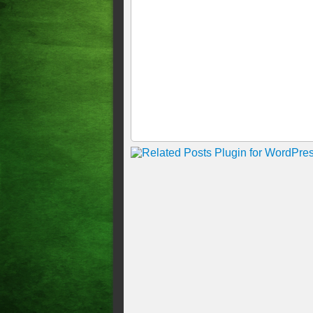
LOCAL: NÍVEL DA BARR
SUBIU 20 CM
LOCAL Atualização de aporte 
últimas 48 horas tivemos um 
Aporte da barragem Dr. Tibú
Aporte da barragem de Acopi
Aporte da barragem de Acopi
Aporte da barragem de Acopia
barragem de Acopiara tomou 
Aporte da Barragem de Acopia
Após as fortes chuvas que ca
Dr. Tibúrcio Soares registro
Barragem de Acopiara-Ce - 
ABRIL DE 2024"""
ATUALIZAÇÃO DA BARRA
DESSE FIM DE MARÇO!
O blog informa em primeirís
sangrar. A perspectiva É