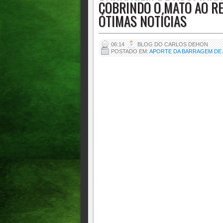
COBRINDO O MATO AO RE
NOTÍCIAS
ÓTIMAS NOTÍCIAS
06:14
BLOG DO CARLOS DEHON
POSTADO EM:
APORTE DA BARRAGEM DE