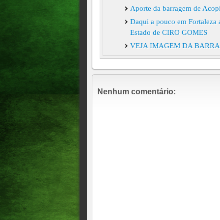
Aporte da barragem de Acopi
Daqui a pouco em Fortaleza 
Estado de CIRO GOMES
VEJA IMAGEM DA BARRAG
Aporte da barragem de Acopi
sangrar
Aporte da barragem Dr. Tibu
Nenhum comentário:
Aporte da barragem de Acopia
lavrador, tempo instável
Aporte da barragem Dr. Tibu
Aporte da barragem de Acopi
Tempo em Acopiara, no cent
cidade das andorinhas rabo 
hoje!!!!A barragem Dr. Tibúr
sangrar 1m e 92cm
AÇUDES COMEÇAM A "SA
ACOPIARA, 12h33
Aporte da barragem de Acopi