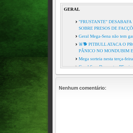
GERAL
"FRUSTANTE" DESABAFA 
SOBRE PRESOS DE FACÇÕ
Geral Mega-Sena não tem ga
🚨🐕 PITBULL ATACA O 
PÂNICO NO MONDUBIM E
Mega sorteia nesta terça-fei
Geral Sem Desconto: PF mira
Willer Tomaz
A Caixa Econômica Federal s
Nenhum comentário:
Mega-Sena, que teve o prêmi
POLICIAL CIVIL DE FOLG
MULHER FEITA REFÉM
Geral Mega-Sena acumula e 
Gênero, raça e origem famili
Um turista polonês comprou 
Janeiro. Minutos depois, des