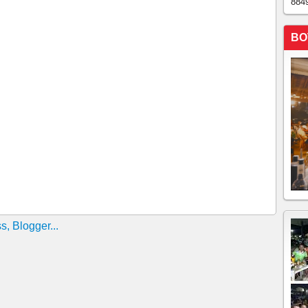
884
TACADA EM IPU
BO
a R$ 86 milhões; confira os números sorteados
ares por tentar agredir em Quixelô, no centro-sul do
utado Agenor Neto evita comentar o assunto e se
a os números sorteados neste domingo (26) Confira os
urso 3.036, com premiação estimada em R$ 69 milhões.
os em uma plataforma suspensa de um prédio localizado
 no bairro Aldeota, em Fortaleza, na manhã desta sexta-
ITE DENUNCIAR PREÇOS ABUSIVOS DE
IA FISCALIZADORA
nhador; prêmio sobe para R$ 62 milhões
IMOBILIÁRIO DE CHAGAS VIEIRA TIO DA VICE
E IRMÃO DO NOCA DE PARACURU, 14H00
COLA NOTÍCIA-CRIME NO MPCE SOBRE AVANÇO
GAS VIEIRA