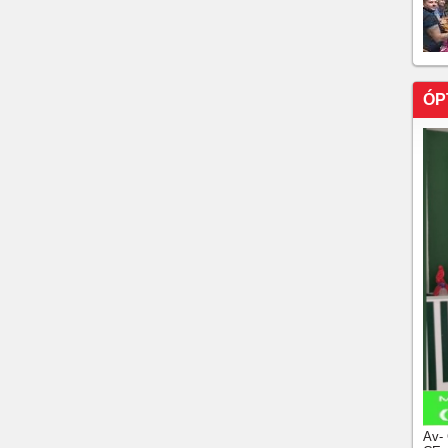
otificações de malha fina e restituição para aplicar
a e sites que imitam portais oficiais, fraudadores
mposto de Renda para capturar senhas e aplicar golpes
ÓP
a o Ceará com 7% da carga hídrica
el Ceará for vendida?
re sorteios de sábado para domingo
5 milhões; confira os números sorteados
R$ 30 milhões nesta quinta-feira
Av-