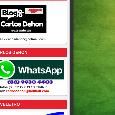
ail - carlosdehon@hotmail.com
RLOS DEHON
tatos (88) 92356839 / 99304403.
ail:
carlosdehon@hotmail.com
VELETRO