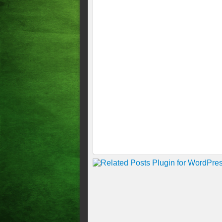
no cartão de crédito.
EMISSORA DE RÁDIO É A
Geral Mega-Sena acumula par
GRAVE: Denunciado por popul
Estado, UM AGRICULTOR, dep
cala
Resultado da Mega-Sena: vej
números vencedores do conc
Dois operários ficaram pres
na Avenida Barão de Studart,
feira, 24
NOVO APLICATIVO PERM
COMBUSTÍVEIS A AGÊNC
Geral Mega-Sena não tem ga
CONHEÇA O PATRIMÔNIO 
PREFEITA DE PARACURU 
MARCELO MENDES PROTO
DO PATRIMÔNIO DE CHA