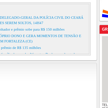
DELEGADO-GERAL DA POLÍCIA CIVIL DO CEARÁ
ES SEREM SOLTOS, 14H47
GR
nhador e prêmio sobe para R$ 150 milhões
PRÓPRIO DONO E GERA MOMENTOS DE TENSÃO E
M FORTALEZA (CE)
ra prêmio de R$ 135 milhões
 família do senador Weverton Rocha e o advogado
orteou na manhã deste domingo (2) o concurso 3039 da
o principal de R$ 97,2 milhões.
A REAGE A ASSALTO MATA SUSPEITO E SALVA
próximo prêmio está estimado em R$ 100 milhões
ar definem mobilidade social, diz estudo
uma caipirinha por R$ 40 em Copacabana, no Rio de
TEL
cobriu que, na verdade, haviam sido cobrados R$ 8,5 mil