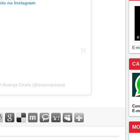
oto no Instagram
E-m
CA
or Avança Ceará (@avancaceara)
Con
E-m
MO