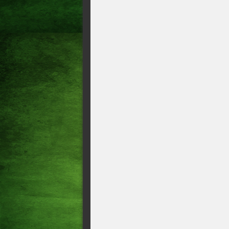
Como criminosos usam falsas n
golpes Com táticas de urgênci
aproveitam o calendário do I
financeiros.
Há 10 anos o El Ninô deixav
O que pode acontecer se a En
Geral Caixa Loterias transfe
Mega-Sena acumula para R$ 3
Mega-Sena sorteia prêmio de 