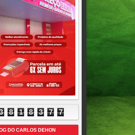
3
8
1
8
3
7
8
OG DO CARLOS DEHON