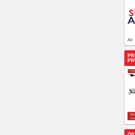
AV.
PR
PR
ÓP