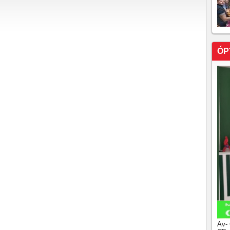
ÓP
Av-