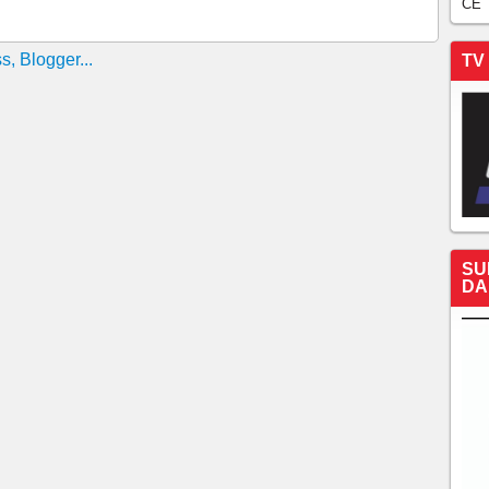
CE
TV
SU
DA