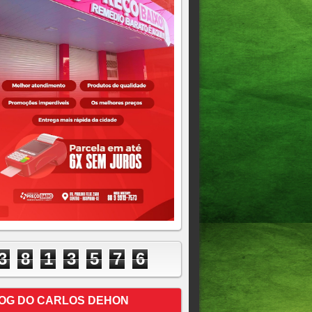
3
8
1
3
5
7
6
OG DO CARLOS DEHON