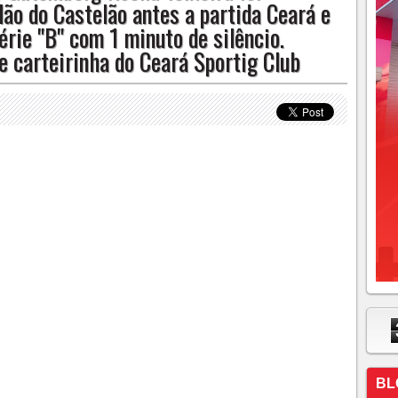
ão do Castelão antes a partida Ceará e
irinha do Ceará Sportig Club
érie "B" com 1 minuto de silêncio.
 carteirinha do Ceará Sportig Club
BL