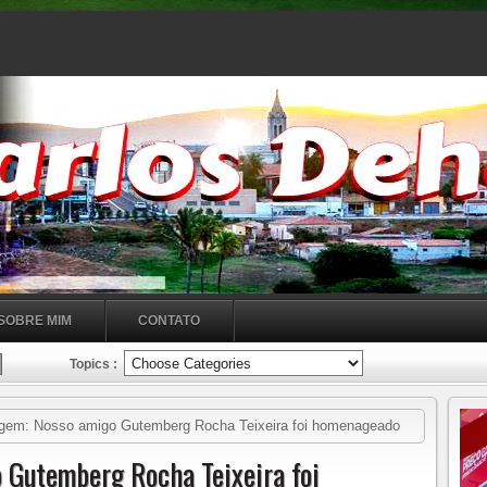
SOBRE MIM
CONTATO
Topics :
m: Nosso amigo Gutemberg Rocha Teixeira foi homenageado
da Ceará e Atlético goianiense pela série "B" com 1 minuto de
Gutemberg Rocha Teixeira foi