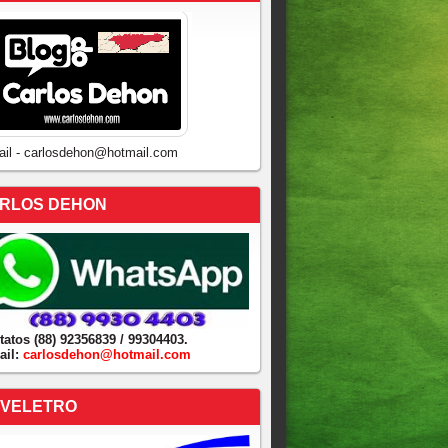
ail - carlosdehon@hotmail.com
RLOS DEHON
tatos (88) 92356839 / 99304403.
ail:
carlosdehon@hotmail.com
VELETRO