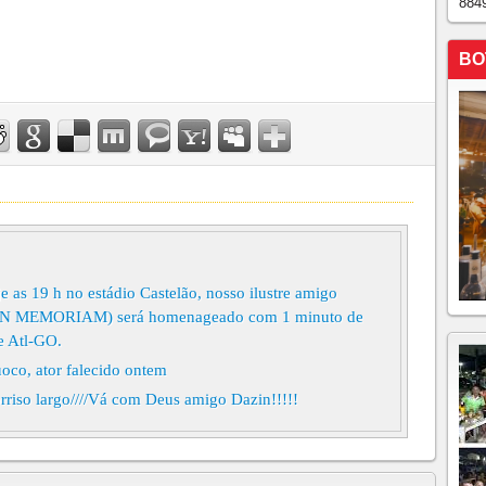
884
BO
 as 19 h no estádio Castelão, nosso ilustre amigo
(IN MEMORIAM) será homenageado com 1 minuto de
 e Atl-GO.
o, ator falecido ontem
rriso largo////Vá com Deus amigo Dazin!!!!!