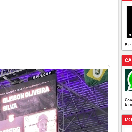
E-m
CA
Con
E-m
MO