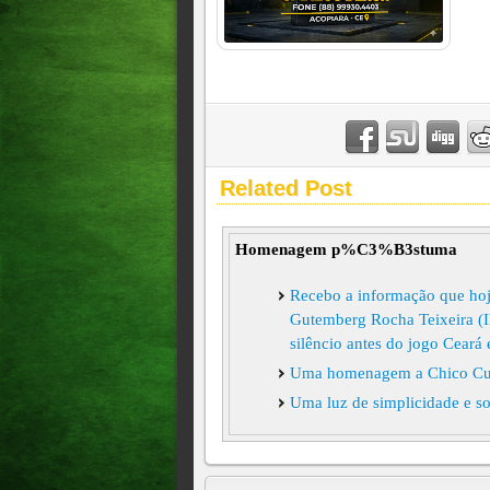
Related Post
Homenagem p%C3%B3stuma
Recebo a informação que hoje
Gutemberg Rocha Teixeira 
silêncio antes do jogo Ceará
Uma homenagem a Chico Cuoc
Uma luz de simplicidade e so