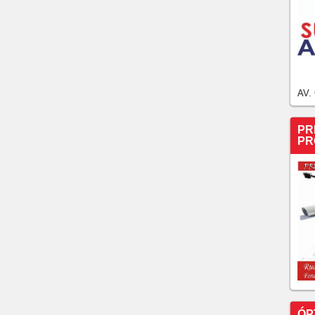
AV.
PR
PR
ÓP