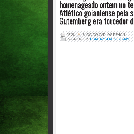
homenageado ontem no tel
silêncio. Gutemberg era torcedor de carte
Atlético goianiense pela s
Gutemberg era torcedor de
05:28
BLOG DO CARLOS DEHON
POSTADO EM:
HOMENAGEM PÓSTUMA