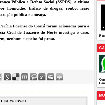
ança Pública e Defesa Social (SSPDS), a vítima
por homicídio, tráfico de drogas, roubo, lesão
stração pública e ameaça.
 Perícia Forense do Ceará foram acionadas para a
cia Civil de Juazeiro do Norte investiga o caso.
E-m
em, nenhum suspeito foi preso.
CA
Con
E-m
MO
O CEAR%C3%81