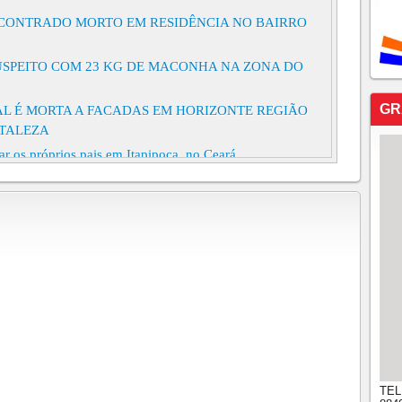
CONTRADO MORTO EM RESIDÊNCIA NO BAIRRO
SUSPEITO COM 23 KG DE MACONHA NA ZONA DO
GR
AL É MORTA A FACADAS EM HORIZONTE REGIÃO
RTALEZA
ar os próprios pais em Itapipoca, no Ceará
tro de casa em Itapipoca, região norte do Ceará
 carros e uma moto foi registrado por câmeras de
 de Caixas, no Crato, no início da manhã deste
TEL