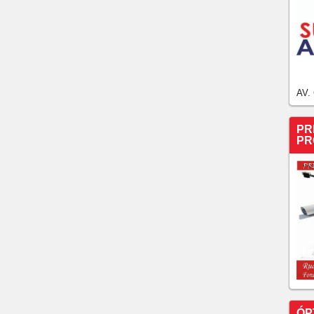
AV.
PR
PR
ÓP