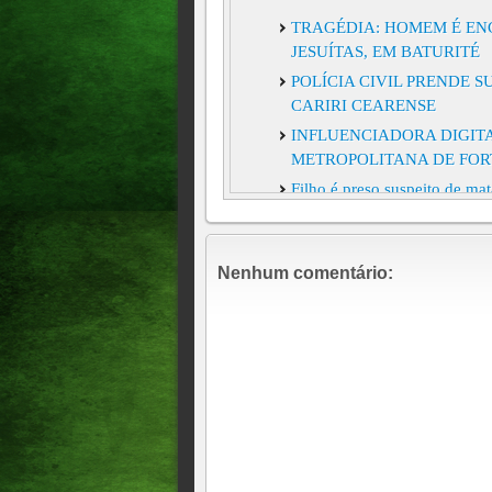
TRAGÉDIA: HOMEM É EN
JESUÍTAS, EM BATURITÉ
POLÍCIA CIVIL PRENDE 
CARIRI CEARENSE
INFLUENCIADORA DIGIT
METROPOLITANA DE FO
Filho é preso suspeito de mat
Casal é encontrado morto den
Um acidente envolvendo dois
Nenhum comentário:
segurança, na Avenida Duque
domingo (10).