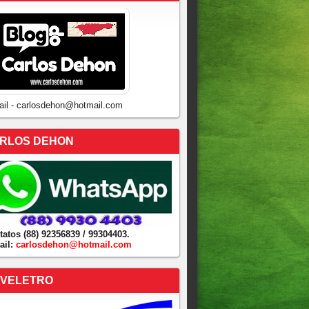
ail - carlosdehon@hotmail.com
RLOS DEHON
tatos (88) 92356839 / 99304403.
ail:
carlosdehon@hotmail.com
VELETRO