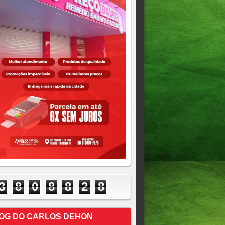
3
8
0
8
8
2
8
OG DO CARLOS DEHON