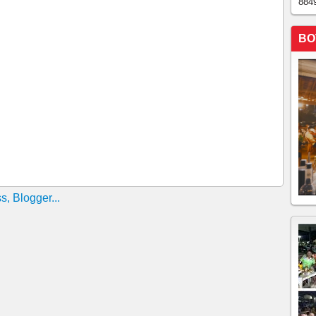
884
BO