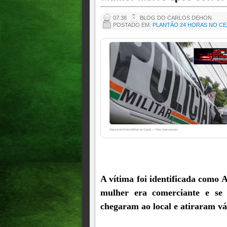
07:38
BLOG DO CARLOS DEHON
POSTADO EM:
PLANTÃO 24 HORAS NO C
A vítima foi identificada como A
mulher era comerciante e se
chegaram ao local e atiraram vá