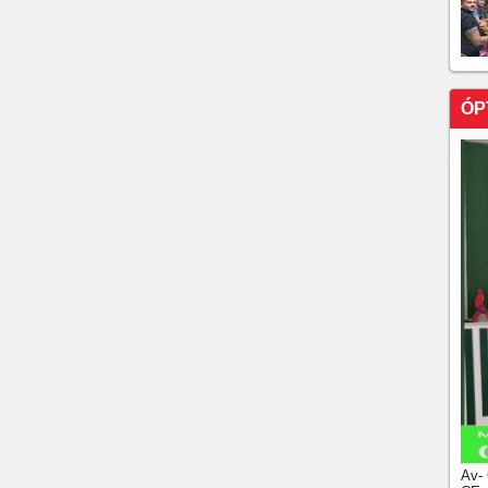
ÓP
Av-