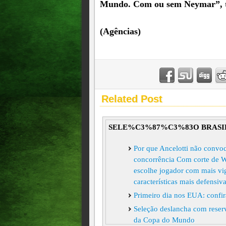
Mundo. Com ou sem Neymar”, t
(Agências)
Related Post
SELE%C3%87%C3%83O BRASI
Por que Ancelotti não convo
concorrência Com corte de We
escolhe jogador com mais vigor
características mais defensiv
Primeiro dia nos EUA: confir
Seleção deslancha com reser
da Copa do Mundo