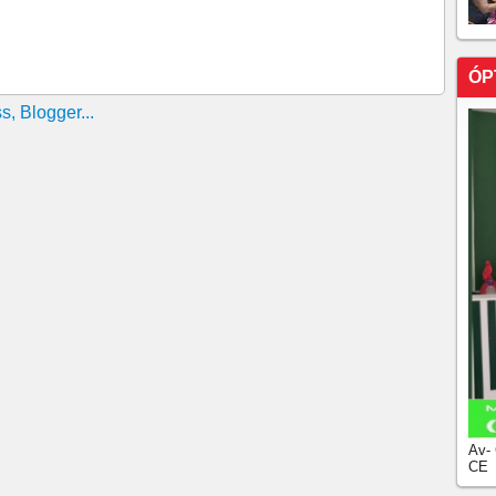
issão da Rádio Nacional
estão de prontidão caso sejam procurados pela CBF
Abel têm comportamento diferentes. Estafe do Mister
ÓP
ite
 Seleção, Neymar e Danilo estão fora da fase de
vão poder jogar, caso o Brasil avance para as oitavas de
eção Brasileira utilizará na Copa do Mundo de 2022;
a chamam atenção CBF divulga nova camisa da Seleção
a lugar de Firmino na seleção brasileira
te convoca Seleção Brasileira para jogos das
STRELAS BRASILEIRA VOLTA A JOGAR HOJE, ...
ernativo na Colômbia
ira, e Cássio e Luan são chamados
TAMOS LÁ)
Av-
CE
lisa duelo e fala sobre Neymar