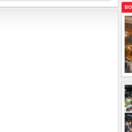
r ao vivo, horário e escalações do amistoso da Seleção
BO
ara a Copa, e CBF assume com atenção situação de
ir ao vivo, horário e escalações do amistoso da Seleção,
h44
convocados após vitória no Brasileirão, atualização,
 projeta observações e convoca Seleção para fim das
 levará nomes conhecidos, como Vini e Rodrygo, e quer
para ver de perto caras novas. Brasil recebe o Chile, dia
e setembro, atualização as 13h18
 Brasil visita Argentina pelas Eliminatórias
ca seleção brasileira para Eliminatórias Estevão, do
 do Botafogo, ganham 1ª chance
embarca para o Texas, onde joga no sábado
de 1 a 0 para Argentina no Maracanã Revés deixa a
ssificação da competição
reia nas Eliminatórias para a Copa de 2026 Partida em