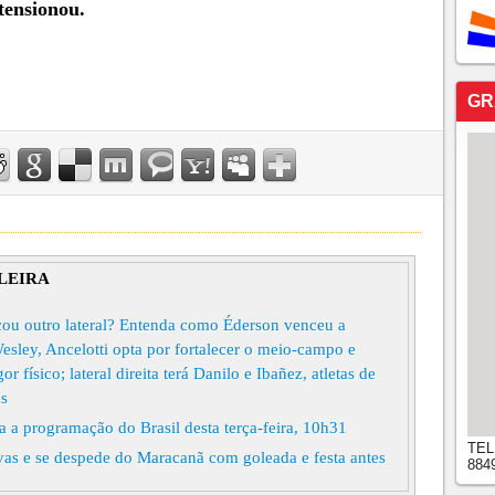
ensionou.
GR
LEIRA
cou outro lateral? Entenda como Éderson venceu a
sley, Ancelotti opta por fortalecer o meio-campo e
 físico; lateral direita terá Danilo e Ibañez, atletas de
as
a a programação do Brasil desta terça-feira, 10h31
TEL
vas e se despede do Maracanã com goleada e festa antes
884