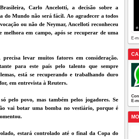
rasileira, Carlo Ancelotti, a decisão sobre a
 do Mundo não será fácil. Ao agradecer a todos
vocação ou não de Neymar, Ancelloti reconheceu
te melhora em campo, após se recuperar de uma
E-m
CA
 precisa levar muitos fatores em consideração.
nte para este país pelo talento que sempre
lemas, está se recuperando e trabalhando duro
or, em entrevista à Reuters.
Con
ó pelo povo, mas também pelos jogadores. Se
E-m
ão vai botar uma bomba no vestiário, porque é
comentou.
MO
olado, estará controlado até o final da Copa do