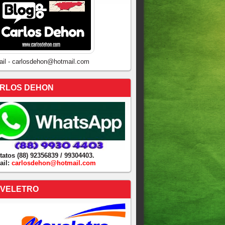
ail - carlosdehon@hotmail.com
RLOS DEHON
tatos (88) 92356839 / 99304403.
ail:
carlosdehon@hotmail.com
VELETRO