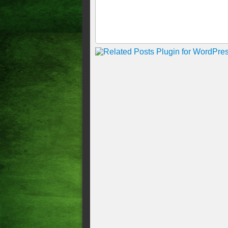
Belém, às 21h45, terá transm
Jorge Jesus e Abel Ferreira 
Cotados na Seleção, Jesus e 
indica "sim" em caso de conv
COPA DO MUNDO Titulares da
grupos da Copa Jogadores só 
final
Divulgada a camisa que a Sel
detalhes na manga e na gol
Brasileira
Tite convoca Vinicius Jr. par
Com Dani Alves e Gabigol, Ti
Eliminatórias
A CAÓTICA SELEÇÃO DE E
Brasil utilizará uniforme alt
Tite convoca Seleção Brasile
ЖÁ ЭСТАМОС ЛÁ (JÁ ES
Cavani chega ao Uruguai, ana