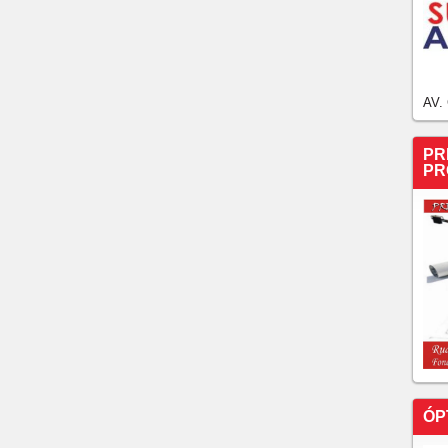
AV.
PR
PR
ÓP