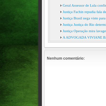
Geral Assessor de Lula confi
Justiça Fachin repudia fala 
Justiça Brasil nega visto pa
Justiça Justiça do Rio deter
Justiça Operação mira lavag
A ADVOGADA VIVIANE B
MORAES), MINISTRO DO 
CONTRATO DE R$ 129 MI
Educação PF faz operação co
Nenhum comentário:
Prejuízo passa de R$ 9 milhõ
PF mira pessoas ligadas ao l
parlamentar, 09h48
Vice-prefeita afastada pagou
esposa do amante', domingo
Falso alerta da Defesa Civil 
Motta pediu a Vorcaro emprés
Câmara diz que operação foi 
Vorcaro trataram da liberaç