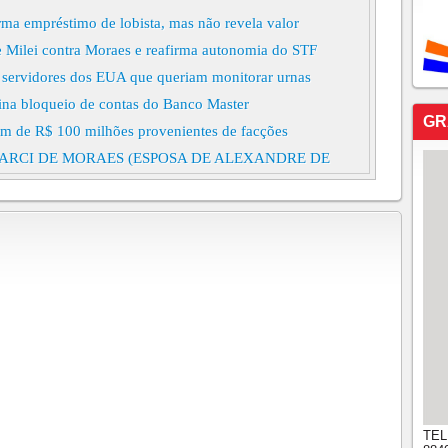
rma empréstimo de lobista, mas não revela valor
de Milei contra Moraes e reafirma autonomia do STF
ra servidores dos EUA que queriam monitorar urnas
mina bloqueio de contas do Banco Master
GR
em de R$ 100 milhões provenientes de facções
ARCI DE MORAES (ESPOSA DE ALEXANDRE DE
STF, ENVIOU DIRETAMENTE A VORCARO
LHÕES COM BANCO MASTER, DIZ JORNAL. 12h21
ntra desvios na Universidade Federal Fluminense
es
íder do PL em operação sobre suspeita de desvios de cota
 R$ 41 mil à mãe de santo em Fortaleza para 'adoecer
 09h45
atingiu cerca de 30 milhões em 8 estados
timo do Master para cunhada, diz jornal; presidente da
legal Segundo o jornal O Estado de São Paulo, Motta e
TEL
ão de ao menos R$ 22 milhões do Master para uma