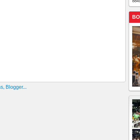
884
 cunhada de Motta.
u no último sábado (13) após ser lançada em um salto
BO
ade de Limeira, no interior de São Paulo.
o do MP de SP, chefe de investigadores e ex-policial
ltrados do PCC Segundo as investigações, eles estariam
a matar um promotor do Gaeco e em um esquema de
z repreendeu aliados de Camilo Santana e Ciro Gomes
 políticos dentro da Igreja Matriz de Santo Antônio,
alha
uso indevido de um Avião da FAB pelo ministro José
 Santo Antônio em Barbalha viralizou! O assunto está
política cearense.
estiga ligação do PCC com setor de combustíveis
 TERMINA COM SUSPEITO BALEADO E OUTRO
h06
ÊNCIA DENTRO DE ESCOLA
Cláudio Castro é alvo de busca e apreensão