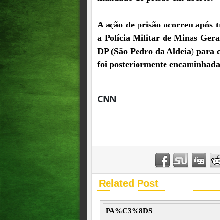
A ação de prisão ocorreu após t
a Polícia Militar de Minas Gerai
DP (São Pedro da Aldeia) para 
foi posteriormente encaminhada
CNN
Related Post
PA%C3%8DS