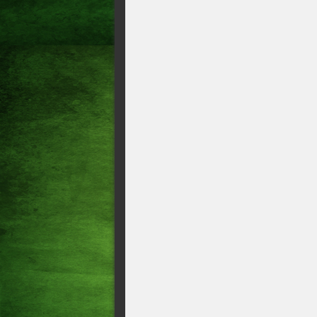
Polícia Nova fase da Compli
14/05/2026 08h18
🚨GRAVE: Vorcaro pagou R$ 
dinheiro Os diálogos entre F
Intercept Brasil. VIA: metróp
Brasil tem 11,3 milhões de m
Minas Gerais confirma prime
O senador Ciro Nogueira (PP
banqueiro Daniel Vorcaro em 
do Banco Master.