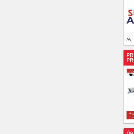
AV.
PR
PR
ÓP