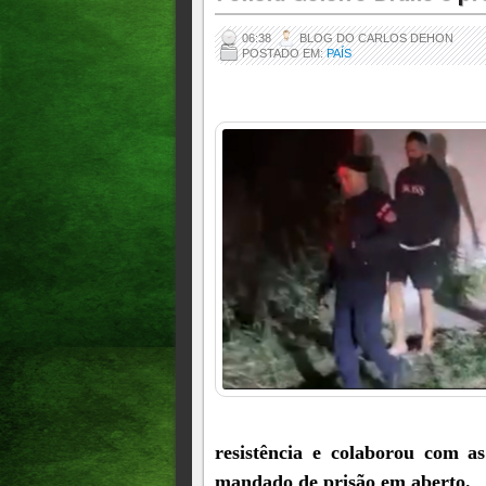
06:38
BLOG DO CARLOS DEHON
POSTADO EM:
PAÍS
resistência e colaborou com 
mandado de prisão em aberto.