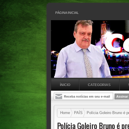
PÁGINA INICIAL
ÍNICIO
CATEGORIAS
Home
PAÍS
Polícia Goleiro Bruno é p
Polícia Goleiro Bruno é pr