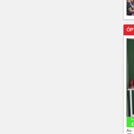
ance Zero prende agente e mira delegada da PF
61 milhões para filme de Bolsonaro; Flávio cobrou
lávio Bolsonaro e Daniel Vorcaro foram divulgados pelo
ÓP
oles
ães solo; número é maior que a população de Portugal
ira morte por hantavírus em 2026
-PI) teria recebido “vantagens econômicas indevidas” do
troca de atuação parlamentar favorável aos interesses
Av-