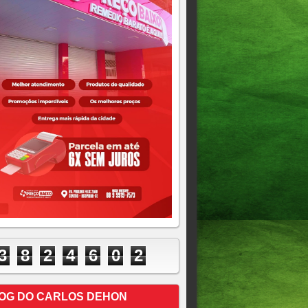
3
8
2
4
6
0
2
OG DO CARLOS DEHON