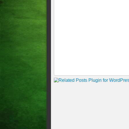
empresa de Bianca Medeiros,
Uma mulher de 21 anos morre
sem corda de proteção na cid
Operação prende ex-estagiári
civil suspeitos de serem infi
envolvidos em um plano par
extorsão de investigados.
O diácono Raphael Hernande
após gritos em favor dos dois
neste domingo (31), em Barb
Furo de reportagem sobre o 
Guimarães para ir a festa de
entre os mais comentados na 
Geral Ação em 5 estados inv
TENTATIVA DE ASSALTO
PRESO EM SÃO PAULO, 14
MAIS UM CASO DE VIOL
Geral Operação Sem Refino: 