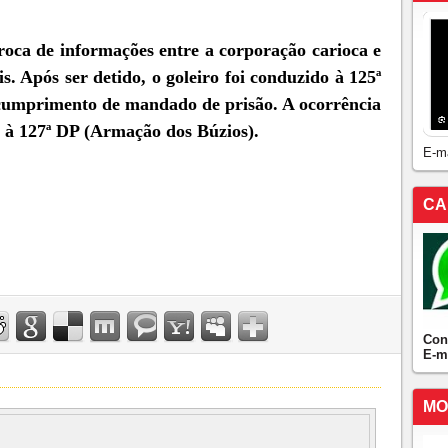
roca de informações entre a corporação carioca e
s. Após ser detido, o goleiro foi conduzido à 125ª
cumprimento de mandado de prisão. A ocorrência
 à 127ª DP (Armação dos Búzios).
E-m
CA
Con
E-m
MO