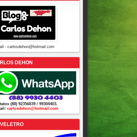
ail - carlosdehon@hotmail.com
RLOS DEHON
tatos (88) 92356839 / 99304403.
ail:
carlosdehon@hotmail.com
VELETRO