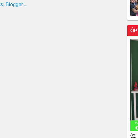
odada / Flamengo e Cruzeiro sofrem, Botafogo se
ÓP
Av-