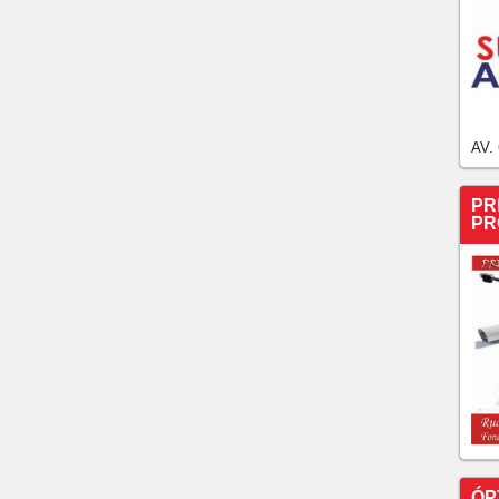
AV.
PR
PR
ÓP