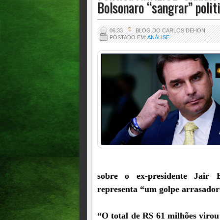
Bolsonaro “sangrar” poli
06:33
BLOG DO CARLOS DEHON
POSTADO EM:
ANÁLISE
sobre o ex-presidente Jair B
representa “um golpe arrasador
“O total de R$ 61 milhões virou