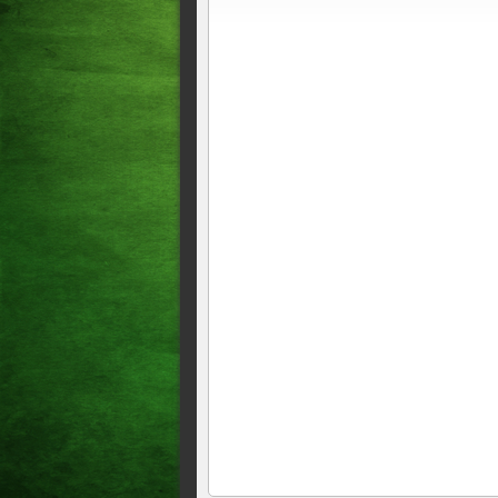
NAS ENTRELINHAS Análise:
imperiais
O EFEITO DA DIREITA NO
Análise: Direita avança cont
Estratégia <> Direita se divi
analisam eleição em Fortalez
CID VAI PARA O PT ?????
Análise: A "alma imoral" das
Série: mortos, feridos e venc
muitos derrotados, só resta a
profundo e severo exercício 
efêmera
Análise: Resiliência mantém 
Análise: PEC sob medida par
sabe se as medidas serão cap
Bolsonaro em relação ao ex-
1ª entrevista de Lula teve i
Bolsonaro repete estratégia 