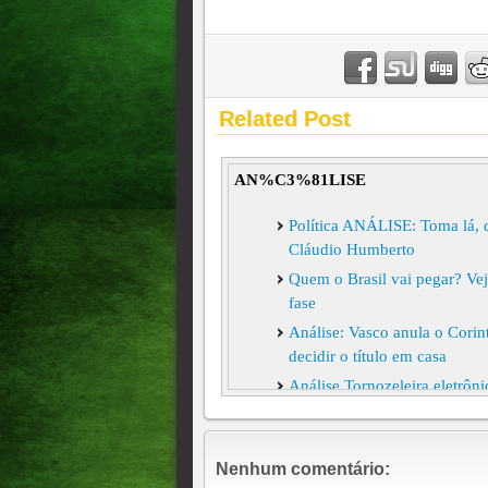
Related Post
AN%C3%81LISE
Política ANÁLISE: Toma lá, 
Cláudio Humberto
Quem o Brasil vai pegar? Vej
fase
Análise: Vasco anula o Corint
decidir o título em casa
Análise Tornozeleira eletrôn
como funciona a medida
ENTRELINHAS Análise: Press
Bolsonaro no Supremo
Nenhum comentário: