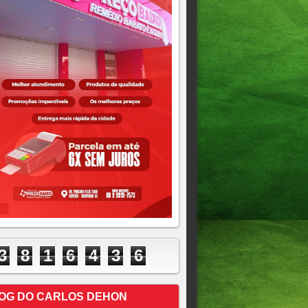
3
8
1
6
4
3
6
OG DO CARLOS DEHON