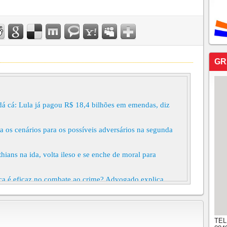
GR
dá cá: Lula já pagou R$ 18,4 bilhões em emendas, diz
a os cenários para os possíveis adversários na segunda
hians na ida, volta ileso e se enche de moral para
ica é eficaz no combate ao crime? Advogado explica
ões de Trump não vão barrar o julgamento de
TEL