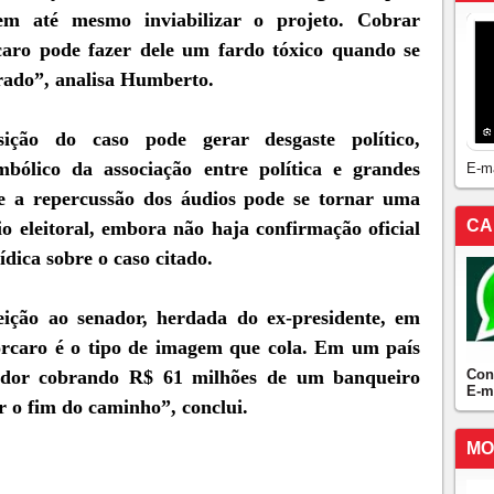
em até mesmo inviabilizar o projeto. Cobrar
aro pode fazer dele um fardo tóxico quando se
rado”, analisa Humberto.
ição do caso pode gerar desgaste político,
mbólico da associação entre política e grandes
E-m
ue a repercussão dos áudios pode se tornar uma
CA
io eleitoral, embora não haja confirmação oficial
ídica sobre o caso citado.
ição ao senador, herdada do ex-presidente, em
orcaro é o tipo de imagem que cola. Em um país
Con
enador cobrando R$ 61 milhões de um banqueiro
E-m
 o fim do caminho”, conclui.
MO