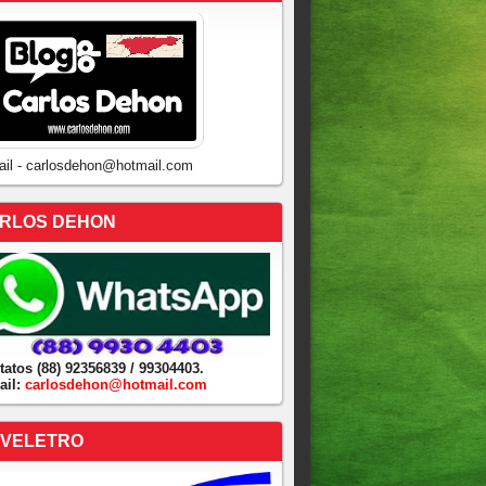
ail - carlosdehon@hotmail.com
RLOS DEHON
tatos (88) 92356839 / 99304403.
ail:
carlosdehon@hotmail.com
VELETRO