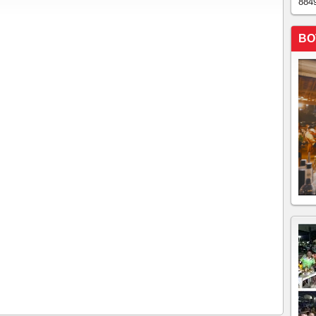
884
 Trump assombra o mundo com suas ambições
 BRASIL
BO
ra o STF após vencer as eleições
de em chapas "puras", e esquerda reúne apoios;cientistas
a
 mulheres rejeita o machismo de Bolsonaro
edores das eleições de 2022 no Ceará e no Brasil Para
 aposentadoria. Para outros, reerguer-se só com um
de humildade. Aos vitoriosos, um aviso: toda glória é
Ciro na disputa do primeiro turno
a bagunçar a economia Às vésperas da eleição, ninguém
azes de reverter a desvantagem eleitoral do presidente
presidente Lula
mpacto grande apenas entre os seguidores do PT
de campanha em discurso e desaponta aliados