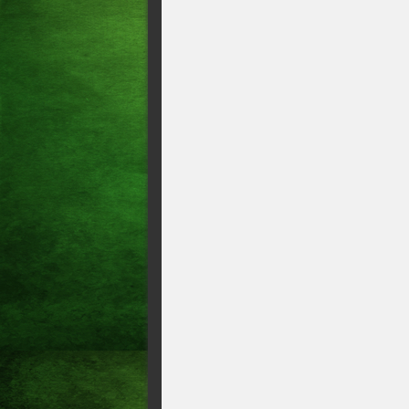
R$ 100 mil
Chamou a mulher de satanás,
Empresário cearense é morto