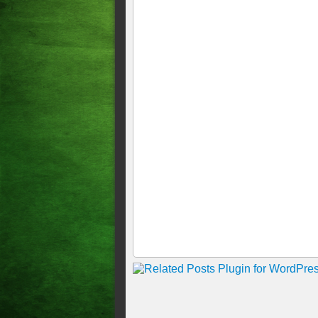
EM QUIXERAMOBIM, DAD
QUIXADÁ.13h16
PREFEITO DE MASSAPÊ 
PREFEITURA, SUSPEITOS
Bilhete apreendido em presídi
98% em Fortaleza
Homem é preso por levar atir
sofreu vários tiros
Como funcionava o esquema 
facção em presídio do CE In
principal elo entre lideran
Neutro (TDN) e os subordina
Dois homens são presos por e
presidente do time do Ceará
ESCÂNDALO NO CEARÁ! "Q
operação inconclusa em Aco
encontrados em uma fazenda
USAM PERSONAGENS DE T
têm usado imagens de person