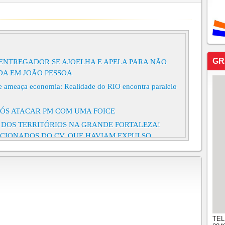
GR
ENTREGADOR SE AJOELHA E APELA PARA NÃO
DA EM JOÃO PESSOA
 ameaça economia: Realidade do RIO encontra paralelo
ÓS ATACAR PM COM UMA FOICE
 DOS TERRITÓRIOS NA GRANDE FORTALEZA!
CCIONADOS DO CV, QUE HAVIAM EXPULSO
O NO GUAJERU, E ASSUMIDO CONTROLE DESSA
OR O DOMÍNIO DE FACÇÃO EM CONDOMÍNIO SÃO
SO APÓS MANTER PAI DE 76 ANOS EM CÁRCERE
ATÁ-LO
TEL
 MORTE DO VAQUEIRO CAMPEÃO DE VAQUEJADA