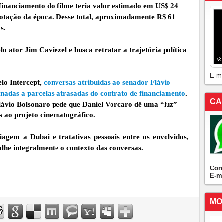
financiamento do filme teria valor estimado em US$ 24
cotação da época. Desse total, aproximadamente R$ 61
s.
o ator Jim Caviezel e busca retratar a trajetória política
E-m
elo Intercept,
conversas atribuídas ao senador Flávio
adas a parcelas atrasadas do contrato de financiamento
.
CA
ávio Bolsonaro pede que Daniel Vorcaro dê uma “luz”
s ao projeto cinematográfico.
em a Dubai e tratativas pessoais entre os envolvidos,
lhe integralmente o contexto das conversas.
Con
E-m
MO