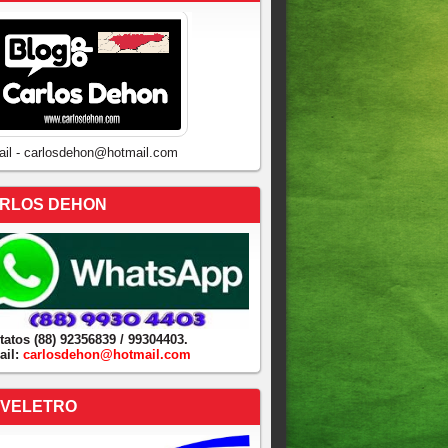
ail - carlosdehon@hotmail.com
RLOS DEHON
tatos (88) 92356839 / 99304403.
ail:
carlosdehon@hotmail.com
VELETRO