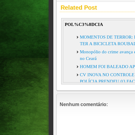
Related Post
POL%C3%8DCIA
MOMENTOS DE TERROR: 
TER A BICICLETA ROUBA
Monopólio do crime avança e
no Ceará
HOMEM FOI BALEADO AP
CV INOVA NO CONTROLE
POLÍCIA PRENDEU 03 FA
SÍNDICO DE CONDOMÍNI
FUNÇÃO.
TRÊS SUSPEITOS DE IMP
Nenhum comentário:
PRESOS
NO CARIRI HOMEM É PRE
PRIVADO AMEAÇANDO M
FORAGIDO ACUSADO DA