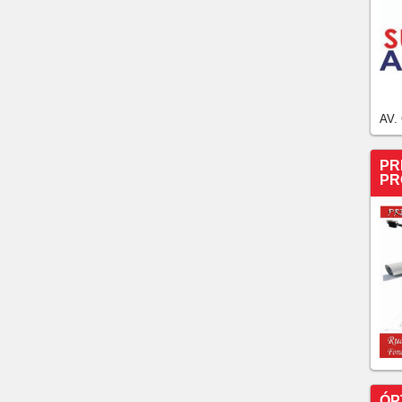
AV.
PR
PR
ÓP