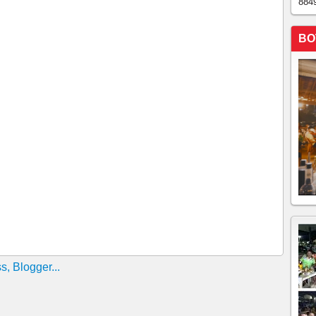
884
Á GUEDES SE ENTREGOU NA DELEGACIA DE
BO
OZIRES PONTES RELATA AMEAÇAS DENTRO DA
 FORAM PRESOS EM FLAGRANTE
o do CE cita 'guerra necessária' para CV ter controle de
ador para matar o próprio primo no Ceará; vítima foi
de envio de mensagens entre advogados e chefes de
vestigados na operação "Mensageiros do Crime" eram o
ças do Comando Vermelho, do PCC e da Massa/Tudo
dos nas ruas.
nviar caixa de chocolate com explosivo para filha de
UEM ESTÁ POR TRÁS DISSO?" Ciro comenta
piara, onde quase 200 mil pés de mac0nh4 foram
.
ERROR PARA INTIMIDAR USUÁRIOS Traficantes
agens de filmes para ameaçar compradores no ato de