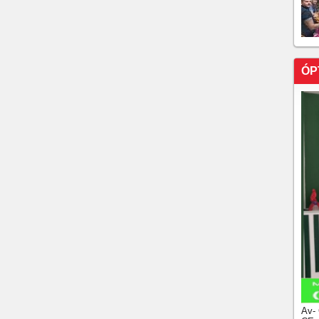
 ao entorpecente, é enviado um bilhete com um recado
 da compra.
ciadora refém e rouba R$ 50 mil de mercadorias em
ÓP
esponsável por aluno em escola pública de Morada Nova
a Civil do Ceará investigam o caso.
elado de propósito após discussão em saída de festa no
unação à Guarda e suspeito é preso ao aparecer para
 foi presa em Fortaleza por tentativa de latrocínio
. O homem foi alvo de dois tiros e foi hospitalizado em
a capitão da PM nas redes sociais é morto em ação
HA FILHA, DIZ MÃE
TRO COMPARSAS SÃO PRESOS EM FORTALEZA
Av-
 presa em Natal com mercadorias furtadas avaliadas em