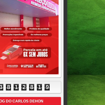
3
8
1
2
8
1
9
OG DO CARLOS DEHON