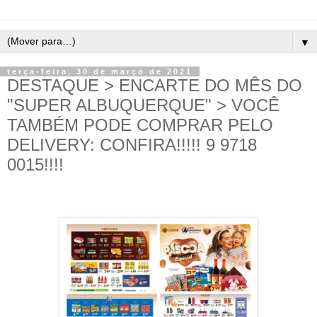
▼
terça-feira, 30 de março de 2021
DESTAQUE > ENCARTE DO MÊS DO
"SUPER ALBUQUERQUE" > VOCÊ
TAMBÉM PODE COMPRAR PELO
DELIVERY: CONFIRA!!!!! 9 9718
0015!!!!