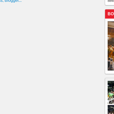
884
BO