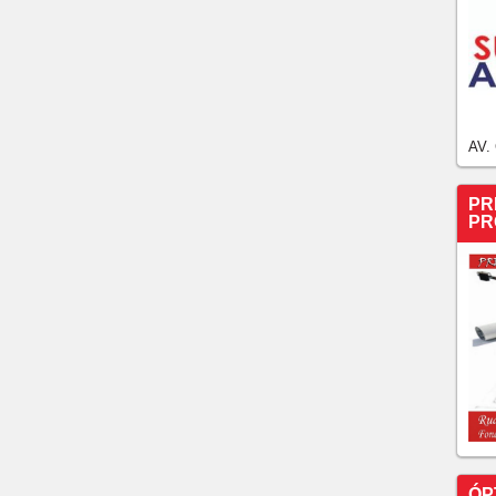
AV.
PR
PR
ÓP