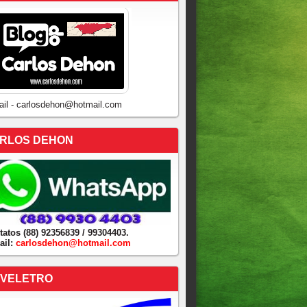
ail - carlosdehon@hotmail.com
RLOS DEHON
tatos (88) 92356839 / 99304403.
ail:
carlosdehon@hotmail.com
VELETRO