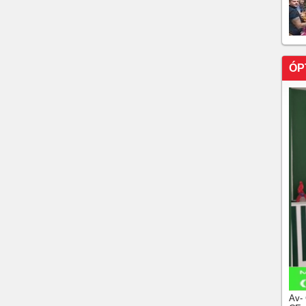
ÓP
Av-