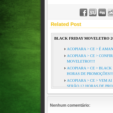
Related Post
BLACK FRIDAY MOVELETRO 2
ACOPIARA > CE > É AMAN
ACOPIARA > CE > CONFI
MOVELETRO!!!!
ACOPIARA > CE > BLACK
HORAS DE PROMOÇÕES!!!
ACOPIARA > CE > VEM A
SERÃO 12 HORAS DE PRO
Nenhum comentário: