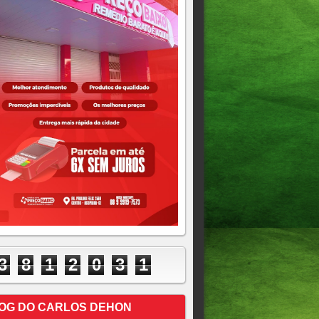
3
8
1
2
0
3
1
OG DO CARLOS DEHON