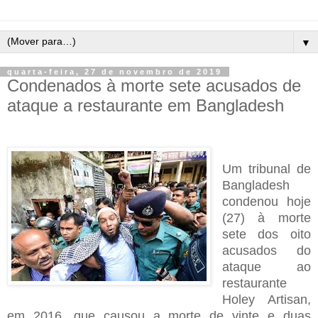
▼
quarta-feira, 27 de novembro de 2019
Condenados à morte sete acusados de
ataque a restaurante em Bangladesh
Um tribunal de
Bangladesh
condenou hoje
(27) à morte
sete dos oito
acusados do
ataque ao
restaurante
Holey Artisan,
em 2016, que causou a morte de vinte e duas