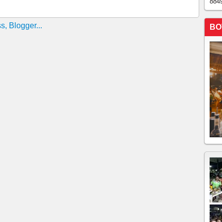
884
BO