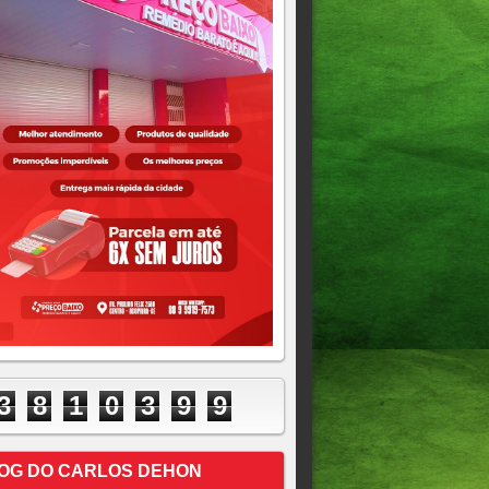
3
8
1
0
3
9
9
OG DO CARLOS DEHON