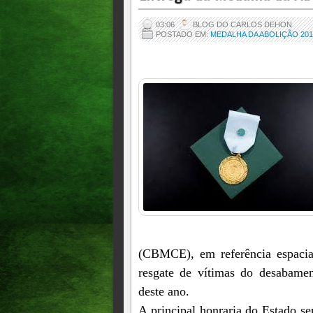
03:06
BLOG DO CARLOS DEHON
POSTADO EM:
MEDALHA DA ABOLIÇÃO 2019
(CBMCE), em referência espacia
resgate de vítimas do desabame
deste ano.
A principal honraria do Estado se