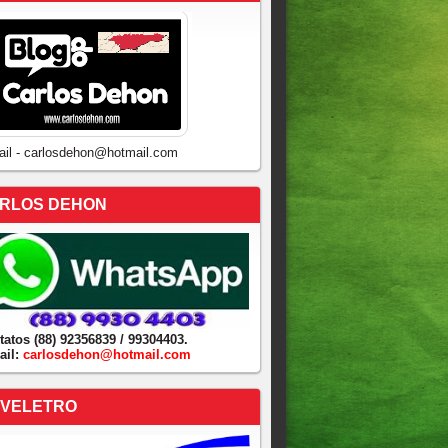
ail - carlosdehon@hotmail.com
RLOS DEHON
tatos (88) 92356839 / 99304403.
ail:
carlosdehon@hotmail.com
VELETRO