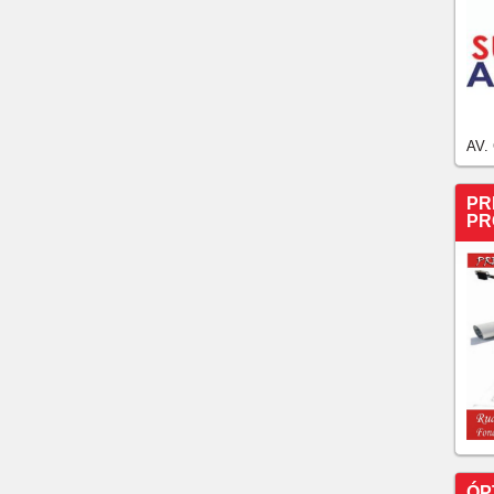
AV.
PR
PR
ÓP