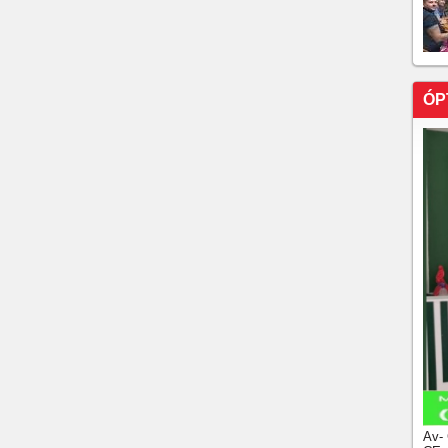
ÓP
Av-