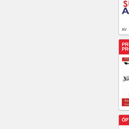
AV.
PR
PR
ÓP