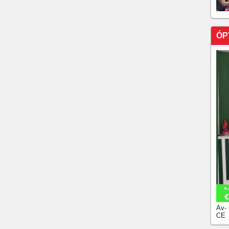
ÓP
Av-
CE