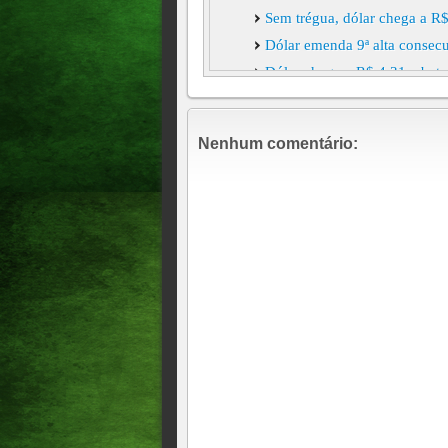
Sem trégua, dólar chega a R$
Dólar emenda 9ª alta consecu
Dólar chega a R$ 4,31 e bate
Dólar abre nesta quinta-feir
Dólar abre com leve alta nest
Nenhum comentário: