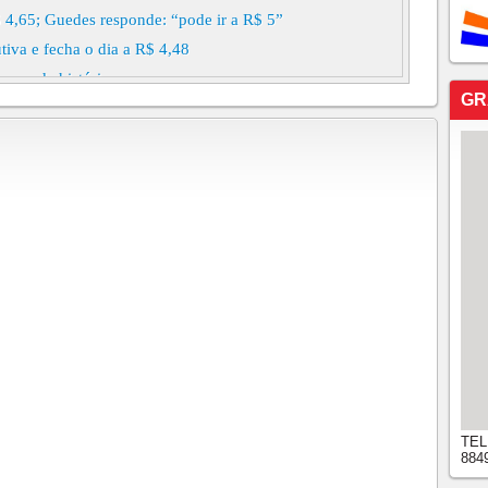
 4,65; Guedes responde: “pode ir a R$ 5”
tiva e fecha o dia a R$ 4,48
 recorde histórico
GR
a mantendo tendência de queda
a quarta-feira
TEL
884