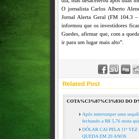
dia, mas desacelerou após duas in
O jornalista Carlos Alberto Alen
Jornal Alerta Geral (FM 104.3 – 
informou que os investidores fic
Guedes, afirmar que, com a queda 
ir para um lugar mais alto”
.
Related Post
COTA%C3%87%C3%83O DO D
Após interromper uma sequênc
fechando a R$ 5,76 nesta q
DÓLAR CAI PELA 11ª VE
QUEDA EM 20 ANOS