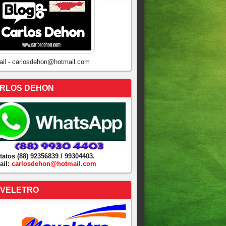
ail - carlosdehon@hotmail.com
RLOS DEHON
tatos (88) 92356839 / 99304403.
ail:
carlosdehon@hotmail.com
VELETRO