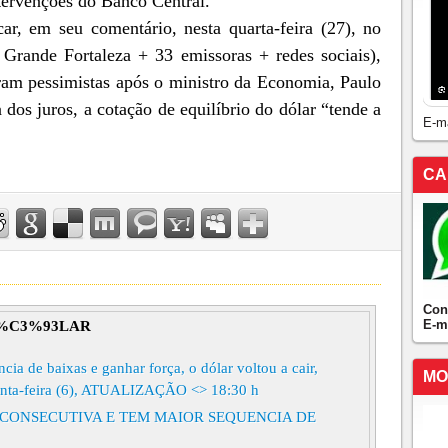
tervenções do Banco Central.
car, em seu comentário, nesta quarta-feira (27), no
Grande Fortaleza + 33 emissoras + redes sociais),
aram pessimistas após o ministro da Economia, Paulo
dos juros, a cotação de equilíbrio do dólar “tende a
E-m
CA
Con
E-m
%C3%93LAR
ia de baixas e ganhar força, o dólar voltou a cair,
MO
uinta-feira (6), ATUALIZAÇÃO <> 18:30 h
Z CONSECUTIVA E TEM MAIOR SEQUENCIA DE