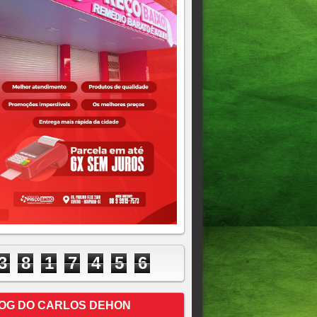
3
8
1
7
4
5
6
OG DO CARLOS DEHON