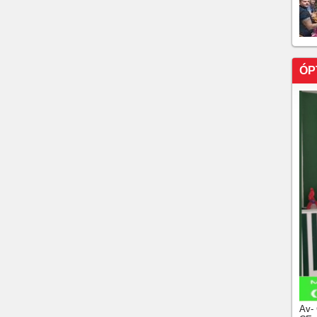
ÓP
Av-