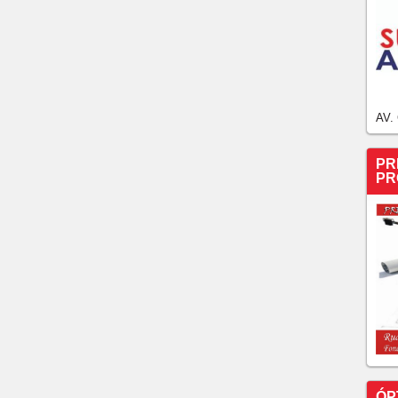
AV.
PR
PR
ÓP