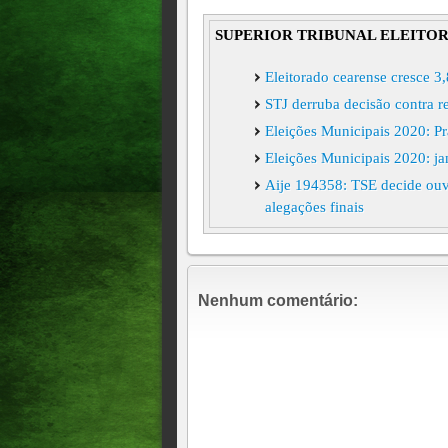
SUPERIOR TRIBUNAL ELEITO
Eleitorado cearense cresce 3
STJ derruba decisão contra r
Eleições Municipais 2020: Pra
Eleições Municipais 2020: ja
Aije 194358: TSE decide ouv
alegações finais
Em decisão final, TSE confi
Nenhum comentário: