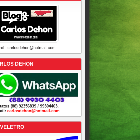
ail - carlosdehon@hotmail.com
RLOS DEHON
tatos (88) 92356839 / 99304403.
ail:
carlosdehon@hotmail.com
VELETRO