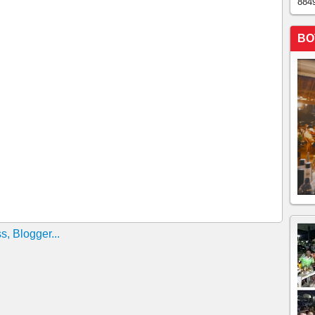
884
BO