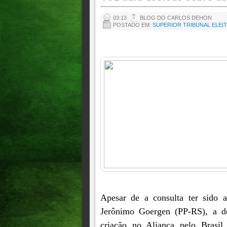
03:13
BLOG DO CARLOS DEHON
POSTADO EM:
SUPERIOR TRIBUNAL ELEI
Apesar de a consulta ter sido 
Jerônimo Goergen (PP-RS), a d
criação no Aliança pelo Brasil