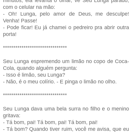
minutos, ela levanta o olhar, vê Seu Lunga parado,
com o celular na mão:
- Oh! Lunga, pelo amor de Deus, me desculpe!
Venha! Passe!
- Pode ficar! Eu já chamei o pedreiro pra abrir outra
porta!
*******************************
Seu Lunga espremendo um limão no copo de Coca-
Cola, quando alguém pergunta:
- Isso é limão, seu Lunga?
- Não, é o meu colírio. - E pinga o limão no olho.
*******************************
Seu Lunga dava uma bela surra no filho e o menino
gritava:
- Tá bom, pai! Tá bom, pai! Tá bom, pai!
- Tá bom? Quando tiver ruim, você me avisa, que eu