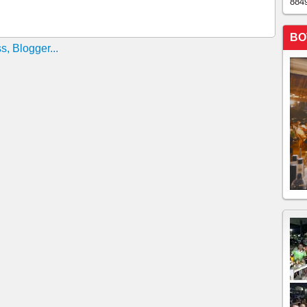
884
BO