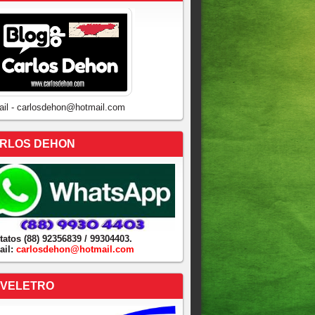
ail - carlosdehon@hotmail.com
RLOS DEHON
tatos (88) 92356839 / 99304403.
ail:
carlosdehon@hotmail.com
VELETRO