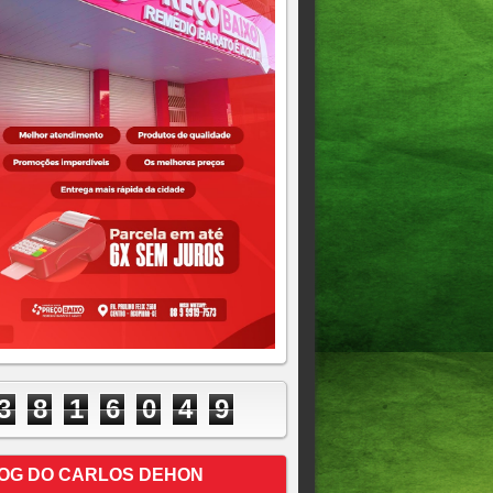
3
8
1
6
0
4
9
OG DO CARLOS DEHON