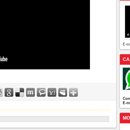
E-m
CA
Con
E-m
MO