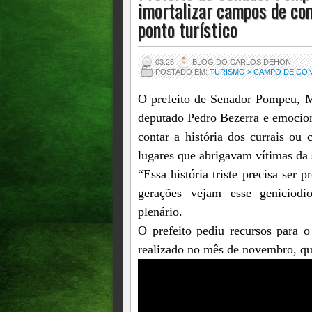
imortalizar campos de co
ponto turístico
03:25
BLOG DO CARLOS DEHON
POSTADO EM:
TURISMO > CAMPO DE CO
O prefeito de Senador Pompeu, Ma
deputado Pedro Bezerra e emocio
contar a história dos currais o
lugares que abrigavam vítimas da 
“Essa história triste precisa ser 
gerações vejam esse geniciodi
plenário.
O prefeito pediu recursos para 
realizado no mês de novembro, qu