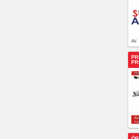
AV.
PR
PR
ÓP