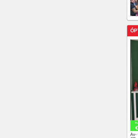
ÓP
Av-