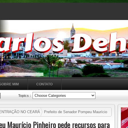
SOBRE MIM
CONTATO
Topics :
ENTRAÇÃO NO CEARÁ
Prefeito de Senador Pompeu Maurício
 campos de concentração da seca que podem virar ponto turístico
eu Maurício Pinheiro pede recursos para