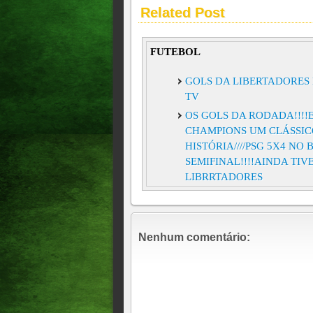
Related Post
FUTEBOL
GOLS DA LIBERTADORES 
TV
OS GOLS DA RODADA!!!!E
CHAMPIONS UM CLÁSSIC
HISTÓRIA////PSG 5X4 NO
SEMIFINAL!!!!AINDA TI
LIBRRTADORES
OS GOLS DA RODADA! A 
O BOTAFOGO É GOLEADO 
FORTALEZA VENCEU O IM
Nenhum comentário:
Futebol na TV: a programação
OS GOLS DA RODADA!!!!
ARBITRAGEM, MAS, SE CL
DA RODADA
OS GOLS DA RODADA E O