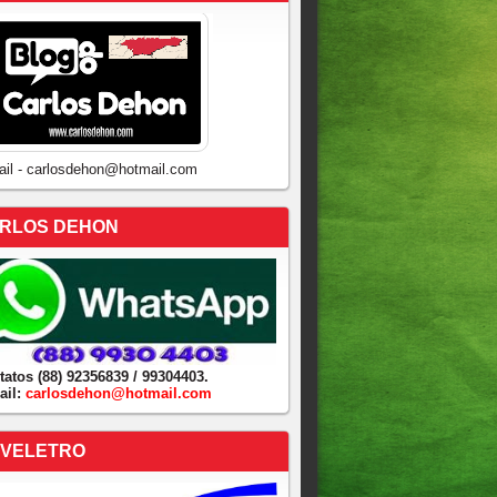
ail - carlosdehon@hotmail.com
RLOS DEHON
tatos (88) 92356839 / 99304403.
ail:
carlosdehon@hotmail.com
VELETRO