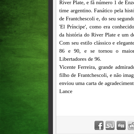
River Plate, e fã número 1 de En
time argentino. Fanático pela hist
de Frantchescoli e, do seu segund
'El Príncipe', como era conhecid
da história do River Plate e um 
Com seu estilo clássico e elegan
86 e 90, e se tornou o maior 
Libertadores de 96.
Vicente Ferreira, grande admirad
filho de Frantchescoli, e não imag
enviou uma carta de agradeciment
Lance