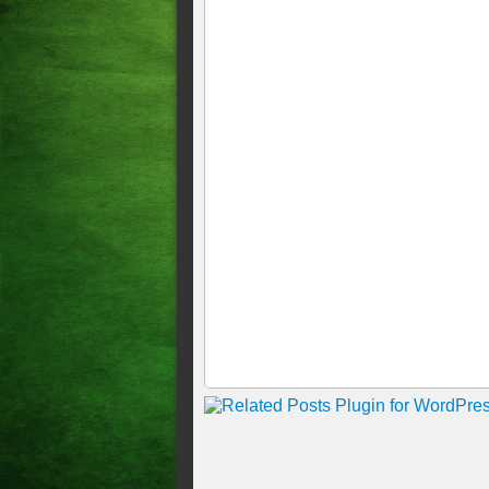
OS GOLS DA RODADA, E 
OS GOLS DA RODADA E O
Ancelotti diz que viu final d
Futebol na TV: a programaçã
novembro
Fluminense e Fortaleza faze
PREMIERE TRANSMITEM
Botafogo empata e Fortaleza p
Fluminense
Futebol na TV: a programação
novembro ////Daqui a pouco 
PREMIERE////Esse jogo abre a
Ponte Preta, Ituano, Brusque
em 2025
COM SHOW DE PAYET O V
ENCALÇO DA SUL-AMERIC
AFUNDA O CUIABÁ E SAI D
JOGOS DE HOJE NA TV <>