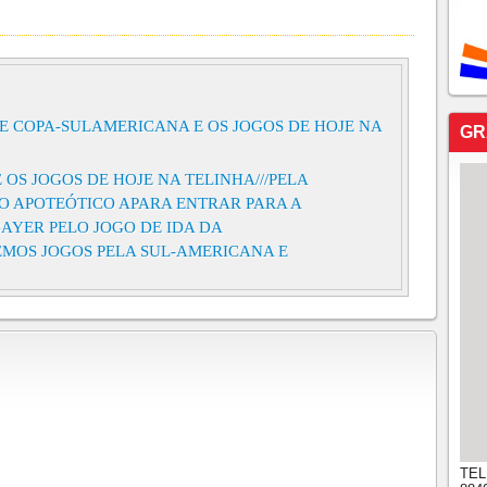
E COPA-SULAMERICANA E OS JOGOS DE HOJE NA
GR
 OS JOGOS DE HOJE NA TELINHA///PELA
O APOTEÓTICO APARA ENTRAR PARA A
 BAYER PELO JOGO DE IDA DA
VEMOS JOGOS PELA SUL-AMERICANA E
FRANÇA FAZ OUTRA VÍTIMA, 3X1 NA COLÔMBIA!
PELO ATL PR 4X1///PELA COPA DO NORDESTE O
PERATRIZ 2X1.
 completa dos jogos de hoje, quinta, 12 de março, E
O FORTALEZA QUASE SE COMPLICA COM A
ASSIFICOU NA COPA DO BRASIL. VEJA OS GOLS
TEL
S JOGOS DE HOJE