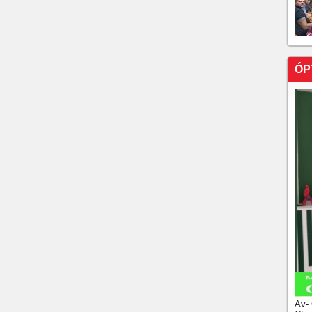
SÓ NA SEGUNDA-FEIRA!!!!126/10/2024, 08:00h
OS JOGOS DE ONTEM //// JOGOS DE HOJE NA TV
STA DEPOIS DAS GOLEADAS DE BOTAFOGO E ATL-
!VEJA O MASSACRE DO FOGÃO!!!!E OS JOGOS DE
ÓP
, 23 DE OUTUBRO <> ATLÉTICO MG PASSA FÁCIL
ENSE RESPIRA NA SÉRIE A, E O CEARÁ MAIS UMA
 Vila Belmiro e se mantém fora do G4 da Série B
 Flamengo
COMO FICOU A LIBERTADORES DA AMÉRICA,
E ALGUNS TIMES BRASILEIROS, E A SUL-
o joga mal no Maracanã e perde pro Peñarol do
e os jogos desta sexta-feira 20 de Setembro////
ssico dos milhões Vasco e Flamengo ficam no 1x1 ////O
 B o Ceará perdeu a oportunidade de entrar no G-4
A RODADA E A CLASSIFICAÇÃO DO BRASILEIRO
Av-