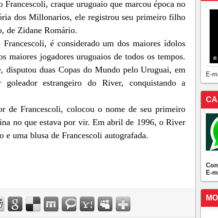
zo Francescoli, craque uruguaio que marcou época no
ória dos Millonarios, ele registrou seu primeiro filho
o, de Zidane Romário.
o Francescoli, é considerado um dos maiores ídolos
dos maiores jogadores uruguaios de todos os tempos.
te, disputou duas Copas do Mundo pelo Uruguai, em
E-m
goleador estrangeiro do River, conquistando a
CA
or de Francescoli, colocou o nome de seu primeiro
ina no que estava por vir. Em abril de 1996, o River
o e uma blusa de Francescoli autografada.
Con
E-m
MO