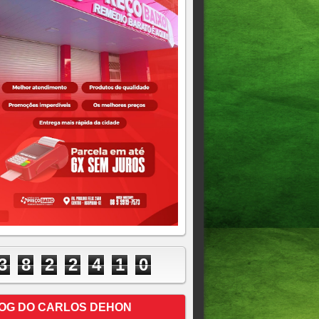
3
8
2
2
4
1
0
OG DO CARLOS DEHON