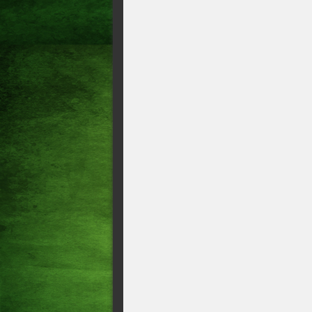
COMPLEMENTO DA RODADA 
FUTEBOL <> RESULTADO D
FINAL BRASILEIRA A VI
MG NA LIBERTADORES!!!!
HOJE...
JOGOS DE QUARTA-FEIRA
PELO RIVER!!!!O FLUMIN
VEZ DECEPCIONA
Ceará perde para o Santos na
Tite não é mais o técnico do
FUTEBOL 2024 <> VEJA 
DEPOIS DA ELIMINAÇÃO D
AMERICANA!!!!
LIBERTADORES <> O Flameng
Uruguai por 1 X0. Veja o gol 
Os gols da rodada/////No clá
Palmeiras goleia, e na série
JOGOS DE HOJE, GOLS D