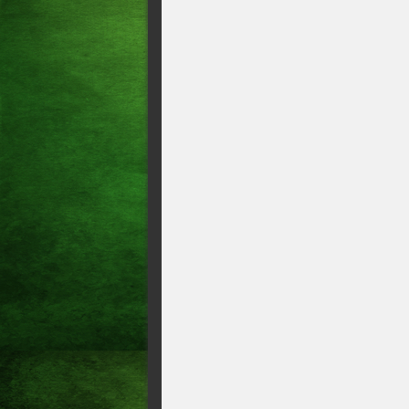
Nos pênaltis - Iguatu perde 
acesso, 01/09/2024, 07:36 H