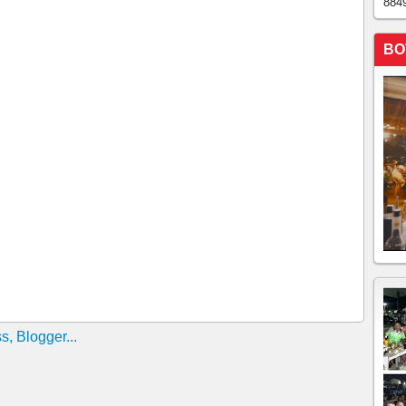
884
OS JOGOS DE HOJE
S JOGOS DE HOJE NA TELINHA
BO
a Libertadores e elogia Botafogo: “Extraordinário”
o completa dos jogos de hoje, domingo, 24 de
m duelo de opostos no Brasileiro////SPORTV E
ode ficar a três pontos do líder caso vença o
 completa dos jogos de hoje, quarta-feira, 20 de
tem Corinthians X Cruzeiro <> 11 h com transmissão da
 34ª Rodada do Brasileirão!!!!!
 e Guarani - Veja todas equipes confirmadas na Série C
ASCO VENCEU O BAHIA 3X2, E SEGUE NO
ANA OU LIBERTADORES!!!!!O CORINTHIANS
O G-4 !!!!!!
 TODOS OS JOGOS SERÃO HOJE, O