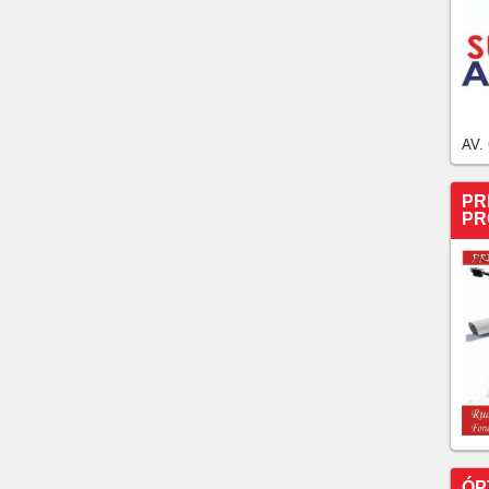
AV.
PR
PR
ÓP