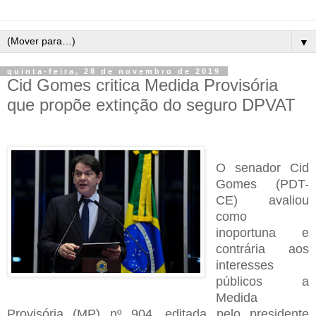
▼
quinta-feira, 28 de novembro de 2019
Cid Gomes critica Medida Provisória
que propõe extinção do seguro DPVAT
O senador Cid
Gomes (PDT-
CE) avaliou
como
inoportuna e
contrária aos
interesses
públicos a
Medida
Provisória (MP) nº 904, editada pelo presidente