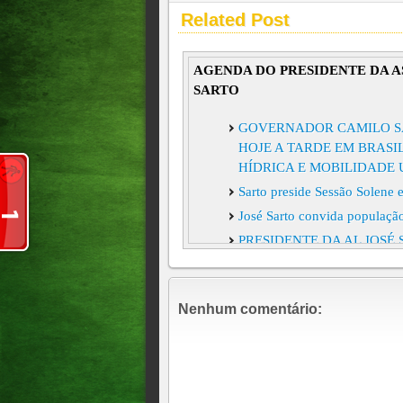
Related Post
AGENDA DO PRESIDENTE DA 
SARTO
GOVERNADOR CAMILO SA
HOJE A TARDE EM BRASI
HÍDRICA E MOBILIDADE
Sarto preside Sessão Solene
José Sarto convida população
PRESIDENTE DA AL JOSÉ
A SESSÃO ITINERANTE Q
AGENDA . CE > PRESIDE
COMEMORAÇÕES DOS 50 A
Nenhum comentário:
PRESIDENTE DA AL JOS
LADO DO GOVERNADOR 
AGENDA > PRESIDENTE D
VÁRZEA ALEGRE INAUGU