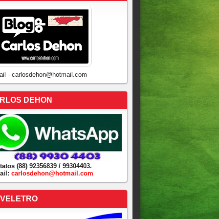
ail - carlosdehon@hotmail.com
RLOS DEHON
tatos (88) 92356839 / 99304403.
ail:
carlosdehon@hotmail.com
VELETRO