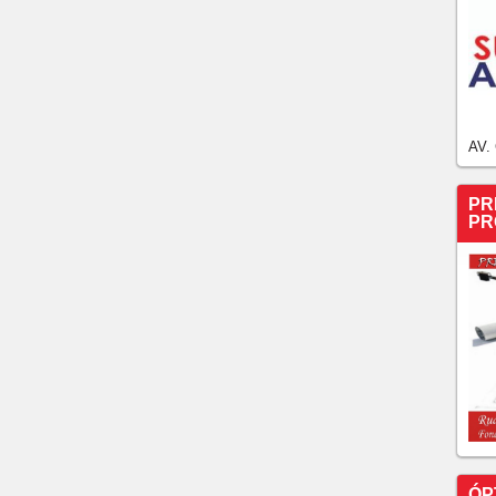
AV.
PR
PR
ÓP