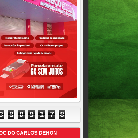
3
8
0
9
1
7
8
OG DO CARLOS DEHON