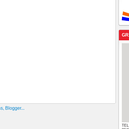
nte o Governo do Ceará nesta terça-feira
TADO JOSÉ SARTO PRESTIGIA O FILME
O "SÃO JOSÉ"
UTADO JOSÉ SARTO E O GOVERNADOR CAMILO
DA EM BRASÍLIA!!!!
GR
slativa do Ceará participa da 5ª reunião do
rticipa em Sergipe de mais um encontro do ParlaNordeste
ÉIA DEPUTADO JOSÉ SARTO PARTICIPOU DO
EXO DE POLICIAMENTO DE CHOQUE, AO LADO
 SANTANA!!!!
A ASSEMBLÉIA JOSÉ SARTO E O GOVERNADOR
M OBRAS NO CARIRI!!!
ilidade e, ao lado de Cid, Camilo e RC, surge como
 Fortaleza em 2020
slativa do Ceará, deputado José Sarto, Secretário Geral
enda com presidentes das Assembleias do Nordeste, na
TEL