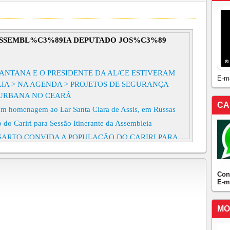
ASSEMBL%C3%89IA DEPUTADO JOS%C3%89
NTANA E O PRESIDENTE DA AL/CE ESTIVERAM
E-m
LIA > NA AGENDA > PROJETOS DE SEGURANÇA
 URBANA NO CEARÁ
CA
 em homenagem ao Lar Santa Clara de Assis, em Russas
 do Cariri para Sessão Itinerante da Assembleia
 SARTO CONVIDA A POPULAÇÃO DO CARIRI PARA
UE ACONTECERÁ NA SEXTA-FEIRA!!!!
NTE DA AL JOSÉ SARTO CONFIRMA PRESENÇA NAS
NOS DA ESTÁTUA DE PADRE CÍCERO!!!
Con
E-m
É SARTO ENTREGA AMBULÂNCIAS DO SAMU AO
CAMILO SANTANA
MO
A AL JOSÉ SARTO LOGO MAIS ESTARÁ EM
RANDO OBRA!!!