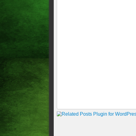
José Sarto assume interiname
PRESIDENTE DA AL DEPU
"LEGALIDADE" NO TEATR
PRESIDENTE DA AL DEP
SANTANA CUMPREM AGEN
Presidente da Assembleia Legi
ParlaNordeste
Presidente da Assembleia pa
PRESIDENTE DA ASSEMBL
LANÇAMENTO DO COMPL
DO GOVERNADOR CAMILO
AGENDA> PRESIDENTE D
CAMILO SANTANA VISITA
Bate Papo: Sarto ganha visib
nome do PDT à Prefeitura de
Presidente da Assembléia legi
do ParlaNordeste, cumpre ag
Bahia.