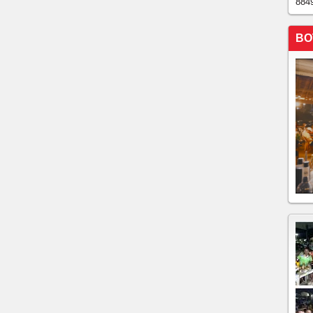
884
deste deputado José Sarto participa logo mais de reunião
 Bahia!!!!
BO
ÉIA DEPUTADO JOSÉ SARTO PARTICIPA DAS
ENÁRIO DO ECLIPSE SOLAR EM SOBRAL
NTANA E O PRESIDENTE DA ASSEMBLÉIA
M DO LANÇAMENTO DO LIVRO MAIS INFÂNCIA
DA ASSEMBLÉIA DEPUTADO JOSÉ SARTO""""
LÉIA DEPUTADO JOSÉ SARTO E O GOVERNADOR
REM AGENDA EM PORTUGAL