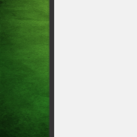
Secretário Geral do ParlaNor
na Assembléia Legislativa da
PRESIDENTE DA ASSEMBL
COMEMORAÇÕES DO CENT
GOVERNADOR CAMILO SA
LEGISLATIVA PARTICIPA
AGENDA DO PRESIDENTE 
PRESIDENTE DA ASSEMB
CAMILO SANTANA CUMP