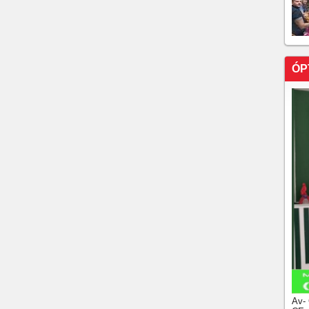
ÓP
Av-