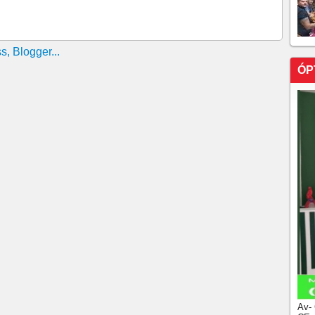
ÓP
Av-