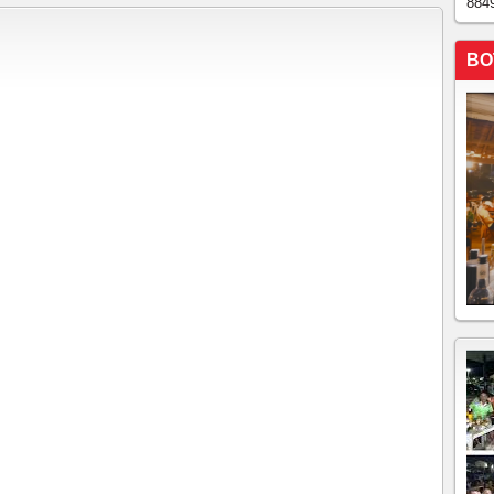
884
BO