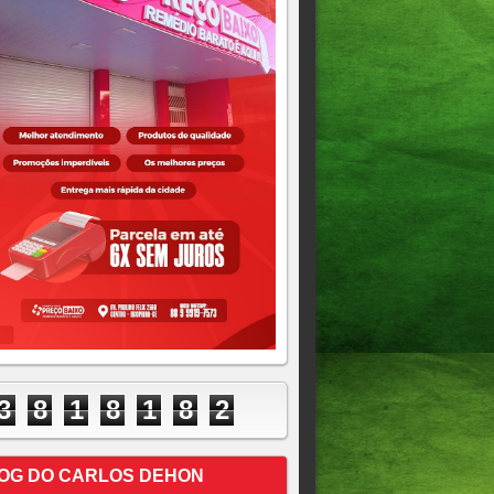
3
8
1
8
1
8
2
OG DO CARLOS DEHON