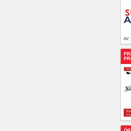
AV.
PR
PR
ÓP