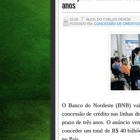
anos
02:58
BLOG DO CARLOS DEHON
POSTADO EM:
CONCESSÃO DE CRÉDITO
O Banco do Nordeste (BNB) vai 
concessão de crédito nas linhas 
prazo de três anos. O anúncio ve
conceder um total de R$ 40 bilhõ
no País.