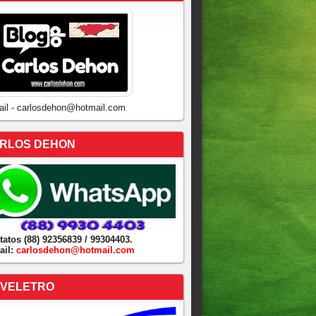
ail - carlosdehon@hotmail.com
RLOS DEHON
tatos (88) 92356839 / 99304403.
ail:
carlosdehon@hotmail.com
VELETRO