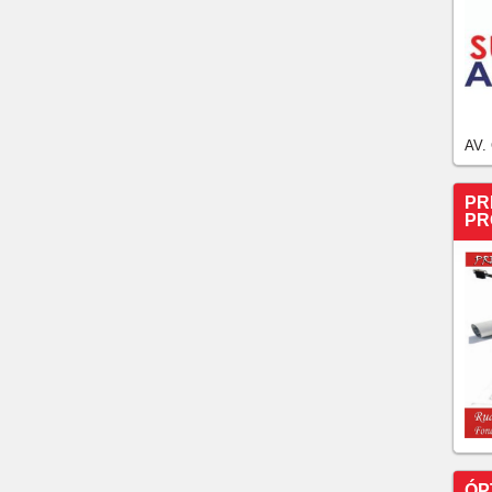
AV.
PR
PR
ÓP