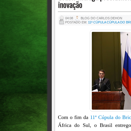
inovação
04:08
BLOG DO CARLOS DEHON
POSTADO EM:
11ª CÚPULA CÚPULA DO BR
Com o fim da
11ª Cúpula do Bric
África do Sul, o Brasil entreg