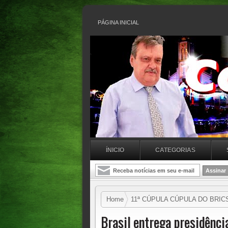
PÁGINA INICIAL
ÍNICIO
CATEGORIAS
Home
11ª CÚPULA CÚPULA DO BRIC
inovação
Brasil entrega presidênci