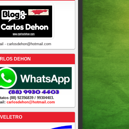
ail - carlosdehon@hotmail.com
RLOS DEHON
tatos (88) 92356839 / 99304403.
ail:
carlosdehon@hotmail.com
VELETRO