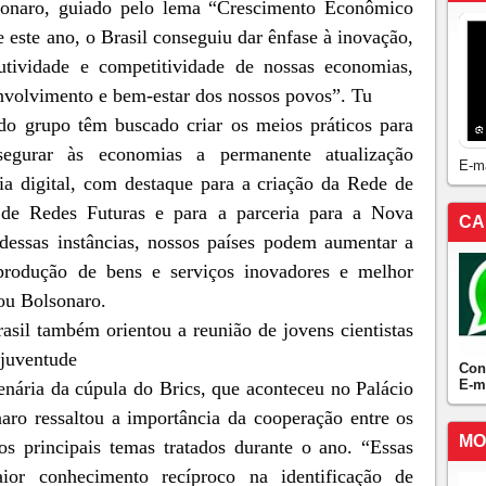
lsonaro, guiado pelo lema “Crescimento Econômico
 este ano, o Brasil conseguiu dar ênfase à inovação,
utividade e competitividade de nossas economias,
envolvimento e bem-estar dos nossos povos”. Tu
do grupo têm buscado criar os meios práticos para
egurar às economias a permanente atualização
E-m
ia digital, com destaque para a criação da Rede de
o de Redes Futuras e para a parceria para a Nova
CA
dessas instâncias, nossos países podem aumentar a
a produção de bens e serviços inovadores e melhor
cou Bolsonaro.
asil também orientou a reunião de jovens cientistas
 juventude
Con
E-m
enária da cúpula do Brics, que aconteceu no Palácio
naro ressaltou a importância da cooperação entre os
MO
s principais temas tratados durante o ano. “Essas
or conhecimento recíproco na identificação de