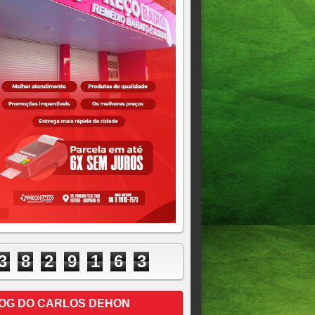
3
8
2
9
1
6
3
OG DO CARLOS DEHON