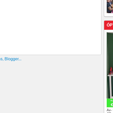
ÓP
Av-