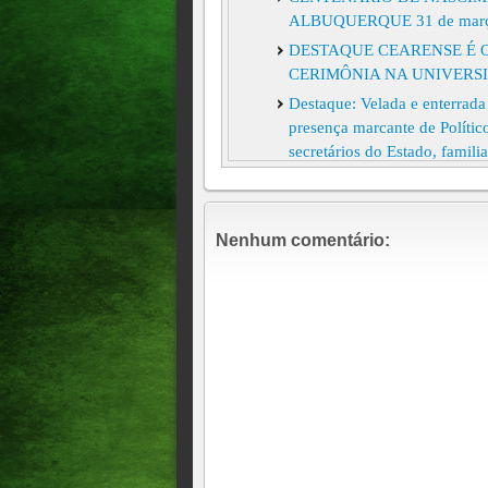
ALBUQUERQUE 31 de março 
DESTAQUE CEARENSE É O
CERIMÔNIA NA UNIVERS
Destaque: Velada e enterrada
presença marcante de Políticos
secretários do Estado, famili
Destaque esportivo: Jogador I
Flamengo
Quixeramobim e Milhã são e
Nenhum comentário:
Destaque <> Cearense é únic
da ONU
Destaque: Nesta semana tive 
Domingos Filho, uma das mai
titular da Secretaria do De
Freitas. Atualização. 20h32
Destaque Estudante cearense
Campeonato Mundial de Mate
Championship, em inglês).