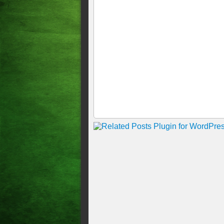
Cirilo Pimenta com 90% de a
Quixeramobim
DESTAQUE Filha de Acopiara 
conceituado hospital brasilei
Patrícia é filha do casal Ant
se destaca no cenário naciona
DESTAQUE: SANGUE DE A
DE ELPÍDIO MOREIRA É 
BRASIL. RIO GRANDE DO
DESTAQUE Artista plástico e
Ser Milionário Cearense de Ac
quantia em dinheiro
ACOPIARENSE ELPÍDIO 
DISTINÇÃO HONORÍFICA 
ACOPIARENSE ELPÍDIO 
RESGATE SOCIAL NA SE
DESENVOLVIMENTO SOC
O PRESIDENTE DA AL DE
PRESERVADAS" DO MP CE