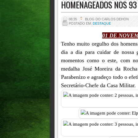
HOMENAGEADOS NOS 93 A
08:35
BLOG DO CARLOS DEHON
POSTADO EM:
DESTAQUE
01 DE NOVEM
Tenho muito orgulho dos homens 
dia a dia para cuidar de nossa 
momentos como o este, com noss
medalha José Moreira da Rocha
Parabenizo e agradeço todo o ef
Secretário-Chefe da Casa Militar.