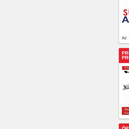
AV.
PR
PR
ÓP