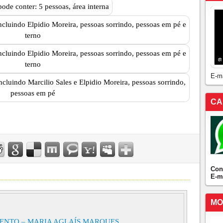
E-m
CA
Con
E-m
MO
ENTO – MARIA AGLAÍS MARQUES