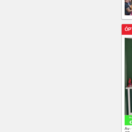
 DA ASSEMBLÉIA DEPUTADO JOSÉ SARTO É
MAIS INFLUENTE PELO ANUÁRIO DO CEARÁ DO
GRUPO DE COMUNICAÇÃO DO JORNAL O POVO
ÓP
OSÉ SARTO COMO O PARLAMENTAR MAIS
IVO CEARENSE!!!
 Governo do Ceará por 6 dias
UEIRA, SECRETÁRIO DA SDHDS, EXEMPLO DE
NA!!!
co da história do Fortaleza
BRASILEIRÃO 2019
 (A IMAGEM DO DIA NA TERRA DO LAVRADOR)
E PARA NOSSO LOCUTOR ESPORTIVO PEDRINHO.
!!!
BINETE ELPÍDIO MOREIRA RECEPCIONA O
TALEZA, AO LADO DE GONY ARRUDA!
Av-