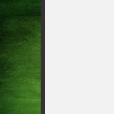
DESTAQUE > PRESIDENTE
ESCOLHIDO O POLÍTICO 
JORNAL O POVO!!!
ANUÁRIO DO CEARÁ DO 
ESCOLHE O DEPUTADO J
INFLUENTE DO LEGISLAT
Primeira vez – Sarto assume
DESTAQUE: ELPÍDIO NOG
POLÍTICO E VISÃO HUMA
Rogério Ceni – O maior técni
ESPORTE: DESTAQUE DO 
ACOPIARA-CE: DESTAQUE
ACOPIARA-CE: DESTAQU
ANIVERSARIANTE DO DIA
DESTAQUE: CHEFE DE GA
CAPITÃO DUNGA EM FOR