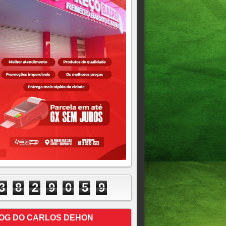
3
8
2
9
0
5
9
OG DO CARLOS DEHON