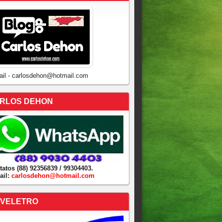
ail - carlosdehon@hotmail.com
RLOS DEHON
tatos (88) 92356839 / 99304403.
ail:
carlosdehon@hotmail.com
VELETRO