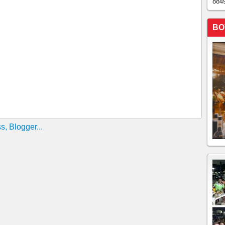
884
provação encerra a semana de aniversário de
BO
Dra. Patrícia Almeida,(patologista) médica do mais
ro Alberto Einstein deu entrevista na Band News. Dra.
ônio Almeida e Rosa Holanda. Mais uma filha ilustre que
l.
COPIARENSE, NETO DE MILTON MOREIRA, FILHO
CAMPEÃO PELO PARIS SAINT-GERMAIN. CUP
 SUL
 ex-policial cearense ganha R$ 100 mil no Quem Quer
opiara, Sérgio Piancó decidiu parar o jogo para garantir
MOREIRA SERÁ CONDECORADO COM A MEDALHA
DA CASA MILITAR DO GOVERNO DO ESTADO!!!
NOGUEIRA É DESTAQUE NO TRABALHO DE
CRETARIA DOS DIREITOS HUMANOS HUMANOS E
IAL
PUTADO JOSÉ SARTO FALA DO PROGRAMA "VIDAS
ARENSE!!!