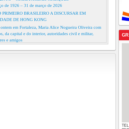
de 1926 – 31 de março de 2026
 PRIMEIRO BRASILEIRO A DISCURSAR EM
IDADE DE HONG KONG
 ontem em Fortaleza, Maria Alice Nogueira Oliveira com
, da capital e do interior, autoridades civil e militar,
GR
ares e amigos
guatuense faz sua estreia no time profissional do
xemplos no Sertão Central
o jovem embaixador sul-americano na Assembleia Geral
a honra de conhecer e conversar com o secretário
ores lideranças políticas do Ceará. Domingos Filho é
senvolvimento Econômico (SDE) do Governo Elmano de
 conquista medalha de ouro na edição de 2025 do
mática por Equipe (World Mathematics Team
TEL