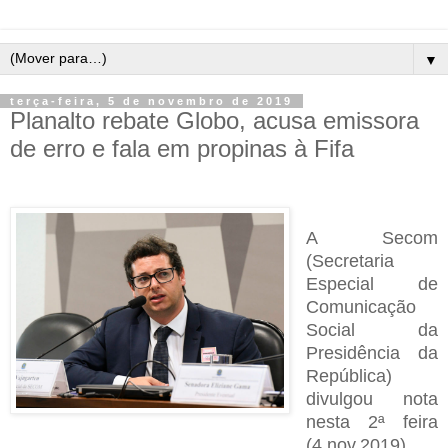
▼
terça-feira, 5 de novembro de 2019
Planalto rebate Globo, acusa emissora
de erro e fala em propinas à Fifa
A Secom
(Secretaria
Especial de
Comunicação
Social da
Presidência da
República)
divulgou nota
nesta 2ª feira
(4.nov.2019)