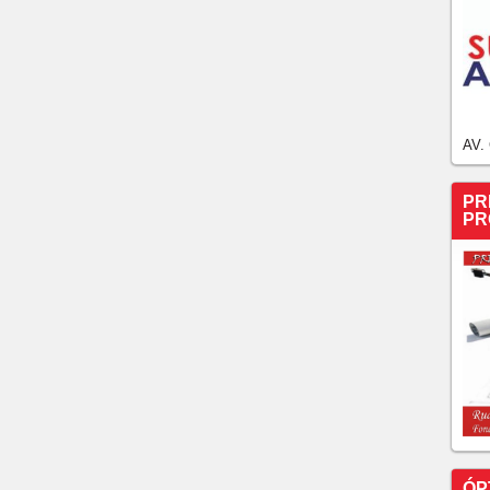
AV.
PR
PR
ÓP