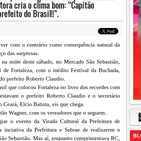
itora cria o clima bom: “Capitão
efeito do Brasil!!”.
viver com o contrário como consequência natural da
ço das surpresas.
 na noite deste sábado, no Mercado São Sebastião,
 de Fortaleza, com o inédito Festival da Buchada,
do prefeito Roberto Claudio.
sil que colocou Fortaleza no livro dos recordes com
stavam o prefeito Roberto Claudio e o secretário
 Ceará, Elcio Batista, eis que chega
pitão Wagner, com os vereadores que o seguem.
giar o evento da Virada Cultural da Prefeitura de
a inciativa da Prefeitura e Sebrae de realizarem o
BL
São Sebastião. Mas aí, enquanto cumprimentava RC,