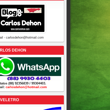
ail - carlosdehon@hotmail.com
RLOS DEHON
tatos (88) 92356839 / 99304403.
ail:
carlosdehon@hotmail.com
VELETRO