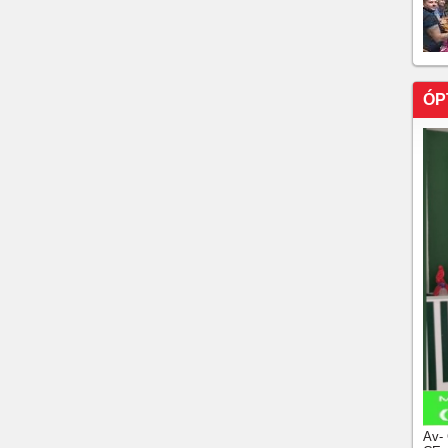
ÓP
Av-