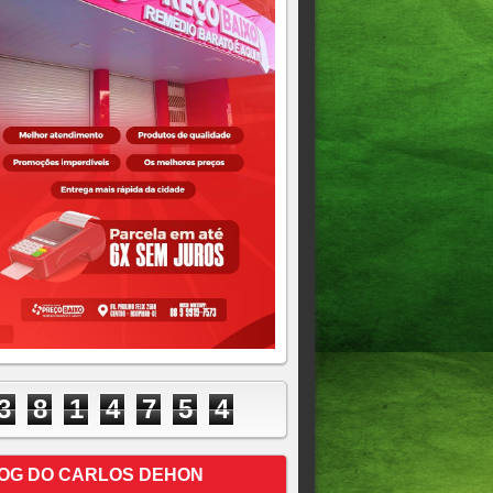
3
8
1
4
7
5
4
OG DO CARLOS DEHON