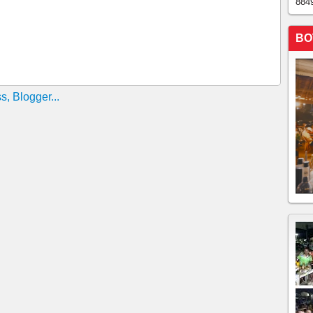
884
o com Edir Macedo e Silvio Santos
es do Reino Unido para a Amazônia
BO
lsonaro deve calar a boca e demitir Salles
hamar Cancellier, propõe Paulo Pimenta
n montou plano para ficar rico com fama da Lava Jato
Merkel: ‘Alemães têm a aprender com Brasil’
lenn Greenwald agita internet
 que fala na assembleia foi um "momento de revolta"
 coletiva após ser questionado sobre Moro