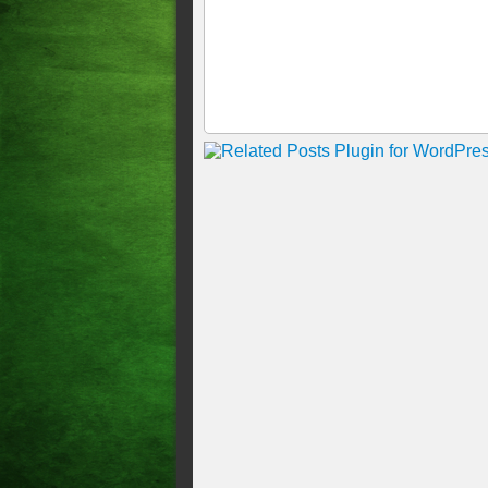
Bolsonaro abre 7 de Setembr
Governo aceita R$ 51 milhõ
Ciro critica desmatamento: Bo
O lance primordial de Gilmar
Lei contra abuso deverá se c
The Intercept Brasil – Delta
No Japão, Bolsonaro rebate 
Perfil com denúncia contra G
André Fernandes recua e diz
Bolsonaro encerra entrevista