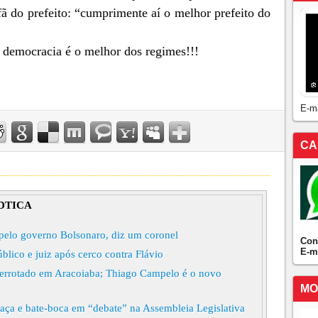
ã do prefeito: “cumprimente aí o melhor prefeito do
 democracia é o melhor dos regimes!!!
E-m
CA
DTICA
 pelo governo Bolsonaro, diz um coronel
Con
E-m
blico e juiz após cerco contra Flávio
derrotado em Aracoiaba; Thiago Campelo é o novo
MO
eaça e bate-boca em “debate” na Assembleia Legislativa