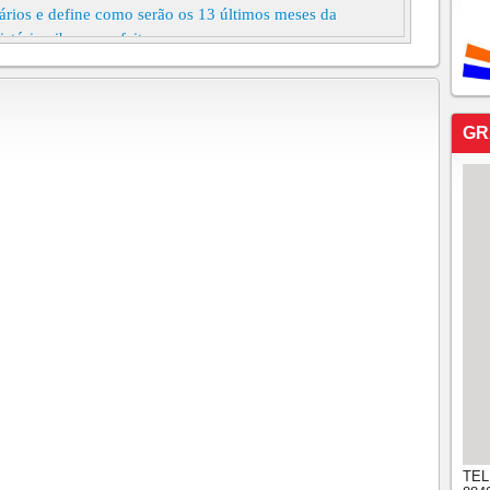
ários e define como serão os 13 últimos meses da
stória vibra o prefeito
nesta segunda-feira para entregar casa populares em
 PSD fez o convite e governador Antônio Azevedo ainda
er
GR
 nunca estiveram distantes, apenas separados
m ser extintos em 2026 com PEC - Confira a lista
emissora de erro e fala em propinas à Fifa
 a prefeito de Quiterianópolis ao governador Camilo e
ua pré-candidatura a prefeito de Fortaleza; Tasso foi um
anta novas especulações sobre reaproximação política
oposta de Moro e Bolsonaro de proteger policiais
TE DA AL JOSÉ SARTO ASSUME O COMANDO DO
TEL