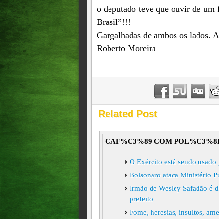
o deputado teve que ouvir de um f
Brasil”!!!
Gargalhadas de ambos os lados. A
Roberto Moreira
Related Post
CAF%C3%89 COM POL%C3%8
O Exército está sendo usado
Bolsonaro ataca Ministério Pú
Irmão de Wesley Safadão é 
prefeito
Fome, heresias, insultos, am