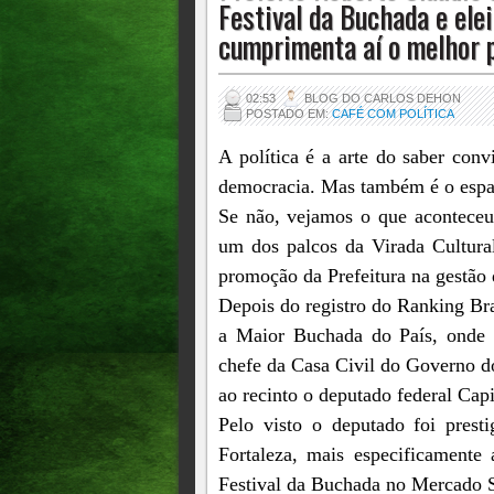
Festival da Buchada e ele
cumprimenta aí o melhor pr
02:53
BLOG DO CARLOS DEHON
POSTADO EM:
CAFÉ COM POLÍTICA
A política é a arte do saber con
democracia. Mas também é o espa
Se não, vejamos o que aconteceu
um dos palcos da Virada Cultural
promoção da Prefeitura na gestão 
Depois do registro do Ranking Bra
a Maior Buchada do País, onde e
chefe da Casa Civil do Governo do
ao recinto o deputado federal Ca
Pelo visto o deputado foi presti
Fortaleza, mais especificamente 
Festival da Buchada no Mercado 