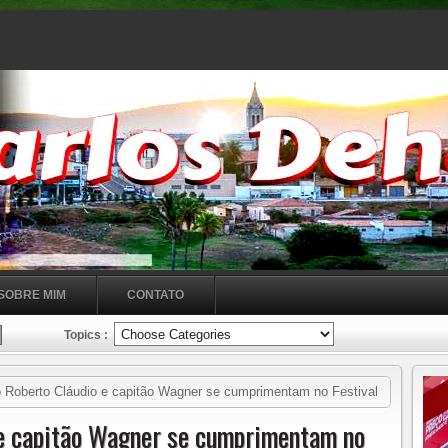
SOBRE MIM
CONTATO
Topics :
o Roberto Cláudio e capitão Wagner se cumprimentam no Festival
Capitão cumprimenta aí o melhor prefeito do Brasil!!”.
 e capitão Wagner se cumprimentam no