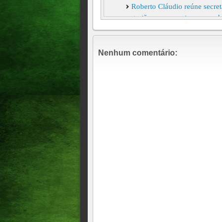
Roberto Cláudio reúne secret
gestão; vamos entrar para a hi
Bolsonaro volta ao Nordeste 
Campina Grande: prefeito do
Nenhum comentário:
não decidiu se vai comparec
Reencontro: Lula e Zé Dirceu
fisicamente
41 municípios no Ceará pode
Planalto rebate Globo, acusa 
Genecias apresenta candidato
garante apoio
Sarto deu mais um passo em s
lance bem jogado
Evento com Tasso e Ciro lev
Deputados devem derrubar pr
assassinos
ACOPIARENSE PRESIDEN
ESTADO PELA 2ª VEZ