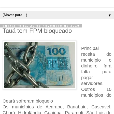
▼
quarta-feira, 20 de novembro de 2019
Tauá tem FPM bloqueado
Principal
receita do
município o
dinheiro fará
falta para
pagar
servidores.
Outros 10
municípios do
Ceará sofreram bloqueio
Os municípios de Acarape, Banabuiu, Cascavel,
Choró, Hidrolândia, Guaiúba, Paramoti, São Luis do