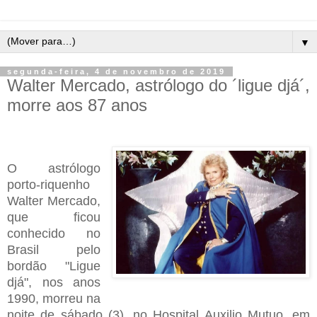
▼
segunda-feira, 4 de novembro de 2019
Walter Mercado, astrólogo do ´ligue djá´,
morre aos 87 anos
O astrólogo
porto-riquenho
Walter Mercado,
que ficou
conhecido no
Brasil pelo
bordão "Ligue
djá", nos anos
1990, morreu na
noite de sábado (3), no Hospital Auxilio Mutuo, em