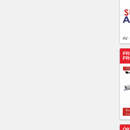
AV.
PR
PR
ÓP