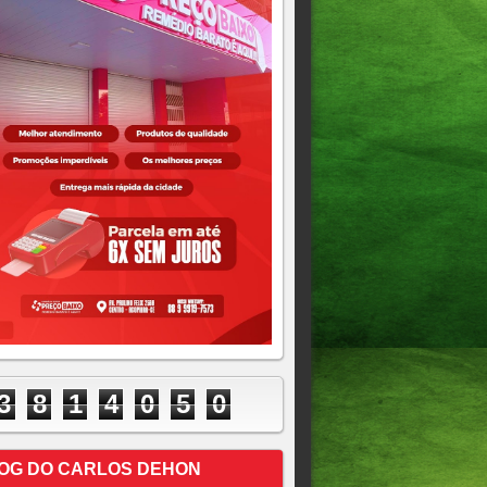
3
8
1
4
0
5
0
OG DO CARLOS DEHON