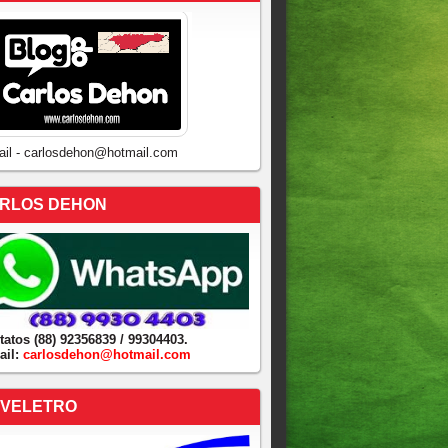
ail - carlosdehon@hotmail.com
RLOS DEHON
tatos (88) 92356839 / 99304403.
ail:
carlosdehon@hotmail.com
VELETRO