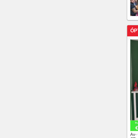
ÓP
Av-