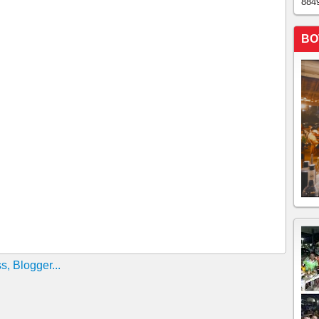
884
BO