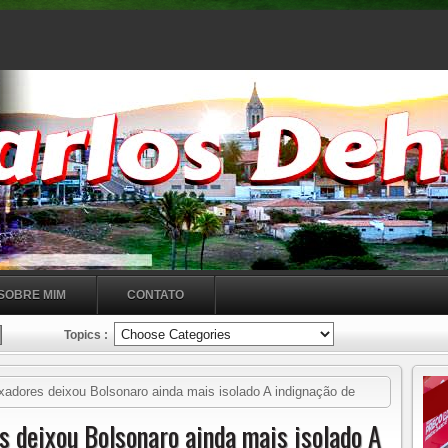
SOBRE MIM
CONTATO
Topics :
dores deixou Bolsonaro ainda mais isolado A indignação de
ontro no Alvorada foi generalizada
 deixou Bolsonaro ainda mais isolado A