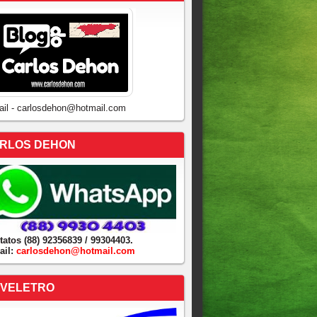
ail - carlosdehon@hotmail.com
RLOS DEHON
tatos (88) 92356839 / 99304403.
ail:
carlosdehon@hotmail.com
VELETRO