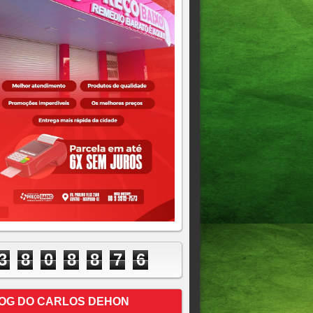
3
8
0
8
8
7
6
OG DO CARLOS DEHON