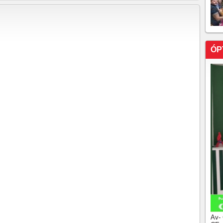
DO DO PRÓPRIO AGENOR
RONTO POLÍTICO DOS ÚLTIMOS ANOS TEM DATA
O, SÁBADO
NDE CANDIDATURA DE LUIZIANNE LINS COMO
ÓP
ELMANO! MINISTRO JOSÉ GUIMARÃES ESTÁ
À TARDE, EM FORTALEZA, PARA REUNIÃO COM
 CAMILO.
rra judicial, vista como aventura e aberração jurídica
ção União Progressita leva ao mesmo tempo a uma
 PT do governador Elmano que queria participar como
óximo dia 9 de agosto, o primeiro debate entre os
rá para as Eleições 2026. O encontro será transmitido
a TV Band Ceará, marcando oficialmente o início da
ra no Estado.
ntário em suas redes sociais sobre a afirmação de Ciro
o Moses estava articulando vereadores para de
refeito Ivo Gomes.
IDÃO RECEBEU CIRO ONTEM NO MARINA EM
Av-