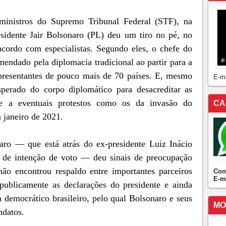
 ministros do Supremo Tribunal Federal (STF), na
sidente Jair Bolsonaro (PL) deu um tiro no pé, no
 acordo com especialistas. Segundo eles, o chefe do
mendado pela diplomacia tradicional ao partir para a
presentantes de pouco mais de 70 países. E, mesmo
E-m
perado do corpo diplomático para desacreditar as
te a eventuais protestos como os da invasão do
CA
 janeiro de 2021.
aro — que está atrás do ex-presidente Luiz Inácio
s de intenção de voto — deu sinais de preocupação
ão encontrou respaldo entre importantes parceiros
Con
E-m
publicamente as declarações do presidente e ainda
 democrático brasileiro, pelo qual Bolsonaro e seus
MO
ndatos.