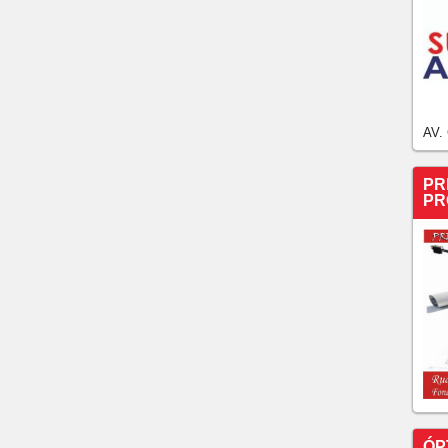
O DO CHORÓ E QUESTIONA SOLTURA DO FILHO
 MOREIRA RATIFICA SEU APOIO A SEUS
ARA
RA AMANHÃ PARA TRATAR DE UMA HÉRNIA!
VEIRA, QUE PARALISOU SUAS ATIVIDADES
MENTO DE SAÚDE, MAIS UM NOME COTADO PARA
AV.
NADO NA CHAPA DO GOVERNADOR ELMANO
IMENTO CIRÚRGICO: LUIZIANNE LINS.
PR
DO PL, ANDRÉ FERNANDES, GARANTE NÃO
PR
IDO. DESTACA QUE PL FECHOU APOIO À CIRO
PT NO CEARÁ:
OFICIALIZAÇÃO DE APOIO DO PL-CEARA A SUA
RNO:
 ao Senado Federal no Ceará ganhou um novo capítulo
QUE EUNÍCIO DE OLIVEIRA É BEM VINDO EM
 GOMES
ÓP