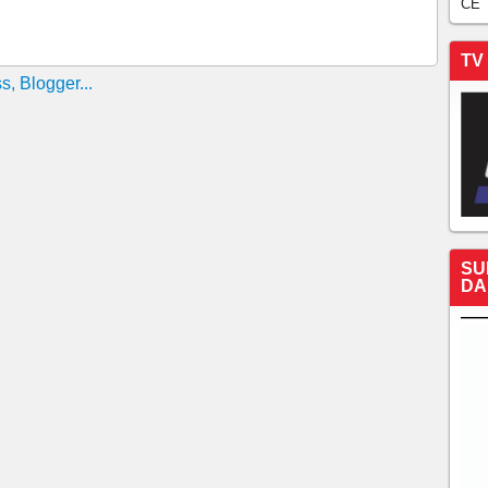
CE
DO O CID" DIZ IVO AO AFIRMAR QUE QUE O
TV
O POR CAMILO
VO NA LINHA DE FRENTE! IRMÃOS SE UNEM AO
EIRA GOMES NO CEARÁ
MOLOGADO COMO VICE NA CHAPA DE CIRO
ÃO DA OPOSIÇÃO EM PRONUNCIAMENTO
CA QUALIDADES DE CIRO E EMOCIONA PÚBLICO
M FORTALEZA
O MEIO DE MAIS DE 70 MIL PESSOAS NO MARINA
SU
 MUDANÇA PARA O CEARÁ
DA
OVIMENTAÇÃO POLÍTICA SOBRE AS CONTAS DE
ERÊNCIA DE SEU IRMÃO CID GOMES
TAM DERRUBAR NA JUSTIÇA APOIO DA
ime Veras adere a chapa de Ciro Gomes
ANQUILO” APÓS FALA DE CAMILO SOBRE DISPUTA