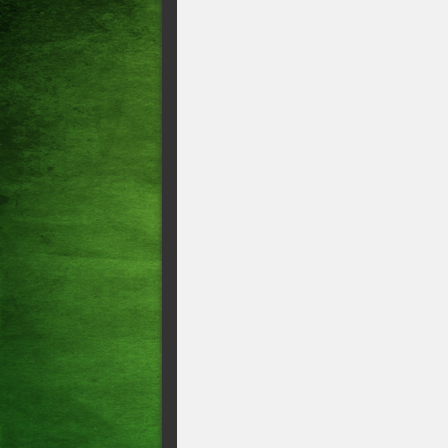
CIRO GOMES CITA BEBET
EX-VEREADORA GIOVANNA
CANDIDATOS EM ACOPI
LUIZIANNE LINS SE OPE
DEPOIS DE EUNÍCIO OLI
POLÍTICAS PARA TRATA
SER CANDIDATO AO SE
PASSARÁ POR UM PROCED
PRESIDENTE ESTADUAL 
HAVER DIVISÃO NO PART
GOMES PARA DERROTAR 
CIRO GOMES COMEMORA 
CANDIDATURA AO GOVE
A disputa por uma das vagas
CAPITÃO VAGNER DISSE 
APOIO A CHAPA DE CIRO