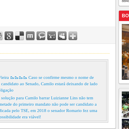
884
BO
Vieira 🥾🥾🥾🥾 Caso se confirme mesmo o nome de
candidato ao Senado, Camilo estará deixando de lado
oligação
 solução para Camilo barrar Luizianne Lins não tem
 metade do primeiro mandato não pode ser candidato a
cificada pelo TSE, em 2018 o senador Romario fez uma
ossibilidade era viável!
TADO PELO MDB A DEPUTADO FEDERAL, O