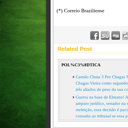
(*) Correio Braziliense
Related Post
POL%C3%8DTICA
Camilo Chuta 3 Por Chagas 
Chagas Vieira como segundo 
três aliados de peso da sua c
Guerra na base de Elmano! A
amparo jurídico, senador na
reeleição, essa decisão é pa
consulta ao tribunal se essa p
AGENOR NETO É DESCAR