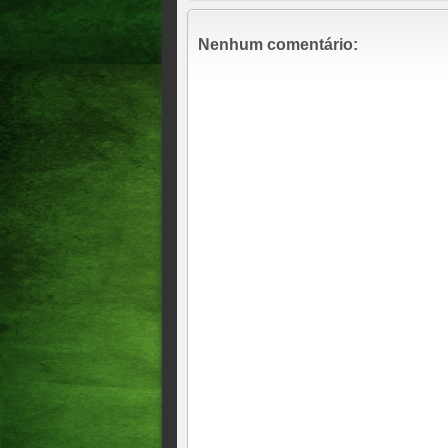
PARTIDO NEGOU O PEDI
O MAIS ESPERADO CONF
Nenhum comentário:
MARCADA, 09 DE AGOST
PRESIDENTE LULA DEFE
SEGUNDA SENADORA DE 
DESEMBARCANDO AGORA 
GOVERNADOR ELMANO E
Derrotados mais uma vez! Gue
sobre a convenção da federa
derrota Moses Rodrigues e o
terceiro da ação!
A Band Ceará promove, no pr
candidatos ao Governo do Cea
ao vivo, das 20h às 22h, pel
cobertura eleitoral da emisso
Moses Rodrigues fez um come
Gomes de que ele, o deputad
desaprovar as contas do ex p
DIFÍCIL CONTAR! MULT