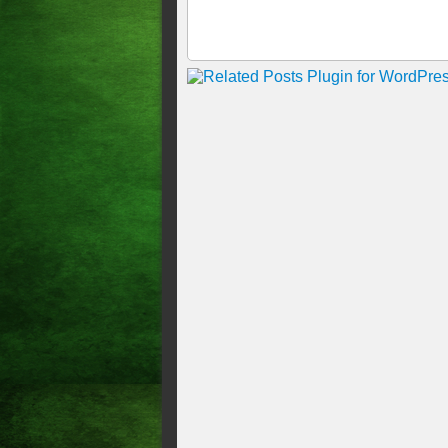
FORTALEZA, 10h17
"NÃO TÔ MAIS CONHECEN
SENADOR É MANIPULAD
LUCIO COORDENADOR E I
LÍDER MAIOR DOS FERR
ROBERTO CLÁUDIO É HO
GOMES, E DEFENDE UNI
GISELE BEZERRA DESTA
DURANTE CONVENÇÃO E
CIRO GOMES DISCURSA N
PARK DEFENDE UNIÃO E
CIRO GOMES CRITICA M
IVO GOMES E COBRA CO
UNIÃO BRASIL E PP TEN
FEDERAÇÃO A CIRO
Prefeito de Barroquinha, Ja
EUNÍCIO DIZ ESTAR “TR
AO SENADO