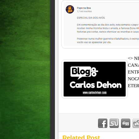
<> N
CANA
ENTR
NOGU
ETER
Related Post