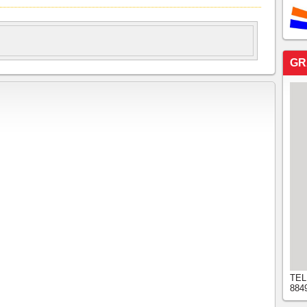
GR
TEL
884