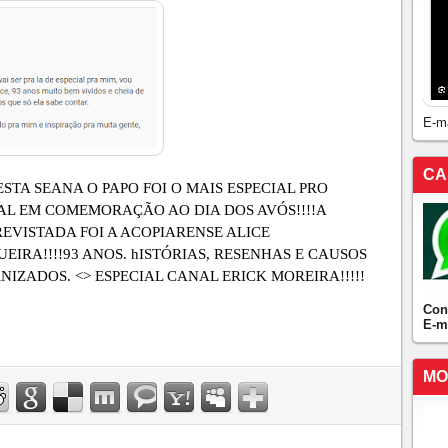
E-m
CA
ESTA SEANA O PAPO FOI O MAIS ESPECIAL PRO
L EM COMEMORAÇÃO AO DIA DOS AVÓS!!!!A
EVISTADA FOI A ACOPIARENSE ALICE
EIRA!!!!93 ANOS. hISTÓRIAS, RESENHAS E CAUSOS
NIZADOS. <> ESPECIAL CANAL ERICK MOREIRA!!!!!
Con
E-m
MO