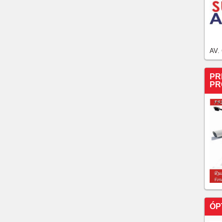
AV.
PR
PR
ÓP