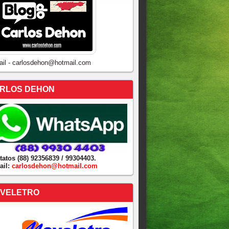
ail - carlosdehon@hotmail.com
RLOS DEHON
tatos (88) 92356839 / 99304403.
ail:
carlosdehon@hotmail.com
VELETRO