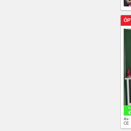
ÓP
Av-
CE