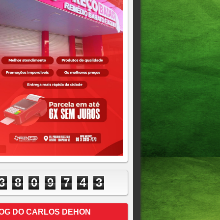
3
8
0
9
7
4
3
OG DO CARLOS DEHON