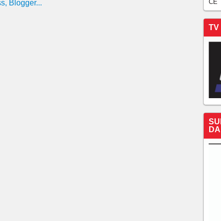
CE
TV
SU
DA