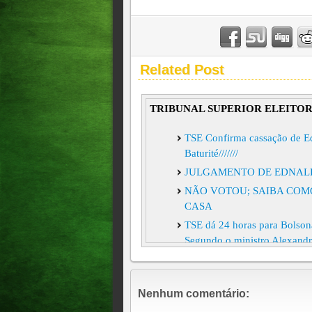
Related Post
TRIBUNAL SUPERIOR ELEITO
TSE Confirma cassação de Ed
Baturité///////
JULGAMENTO DE EDNALD
NÃO VOTOU; SAIBA COMO
CASA
TSE dá 24 horas para Bolsona
Segundo o ministro Alexandre
possui "qualquer prova e/ou
provadas, a coligação do pre
TSE amplia próprio poder pa
Nenhum comentário:
vedar divulgação e comparti