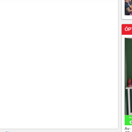
de votação na urna eletrônica Ferramenta foi implantada
idaturas já começa e atinge o Ceará
562.724,00 para candidatos ao governo do Ceará
ÓP
 decide por neutralidade na convenção PSDB e
 para uso nas eleições deste ano
as são mobilizadas por ações do TSE na Semana do
ís Roberto Barroso na presidência da Corte
 atraso nos resultados do segundo turno
Av-