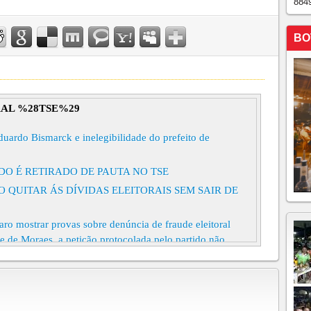
884
BO
RAL %28TSE%29
uardo Bismarck e inelegibilidade do prefeito de
O É RETIRADO DE PAUTA NO TSE
 QUITAR ÁS DÍVIDAS ELEITORAIS SEM SAIR DE
ro mostrar provas sobre denúncia de fraude eleitoral
 de Moraes, a petição protocolada pelo partido não
 documento sério". Caso as denúncias não sejam
sidente poderá ser enquadrada por crime eleitoral
ra remover fake news das redes sociais Medida visa
lhamento de fake news e prevê punições aos envolvidos