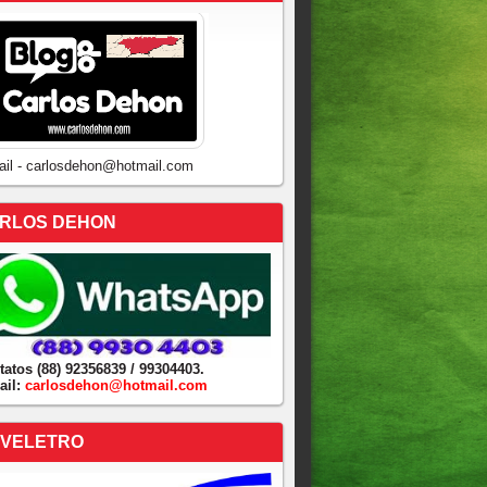
ail - carlosdehon@hotmail.com
RLOS DEHON
tatos (88) 92356839 / 99304403.
ail:
carlosdehon@hotmail.com
VELETRO