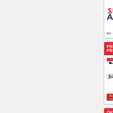
AV.
PR
PR
ÓP