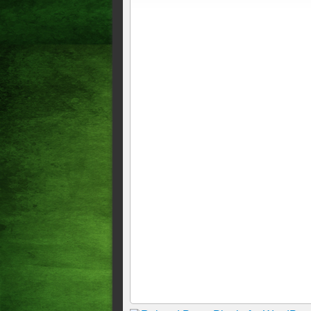
TSE disponibiliza simulador 
nas eleições de 2014
Onda de impugnações de cand
TSE libera gastos de R$ 11.
Em liminar, Ministro do TSE
Cidadania no Ceará
TSE já recebeu 127 mil urnas
Mais de 88 milhões de pesso
Jovem Eleitor
Última sessão do TSE com Lu
TSE diz que não deve ocorrer