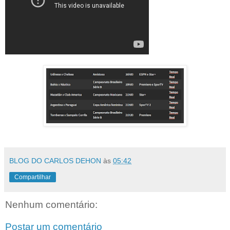
BLOG DO CARLOS DEHON
às
05:42
Compartilhar
Nenhum comentário:
Postar um comentário