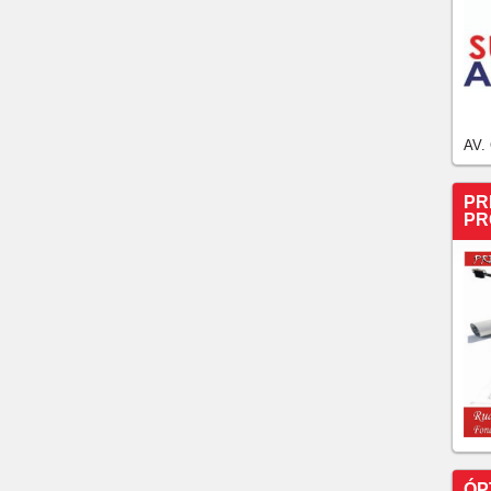
AV.
PR
PR
ÓP