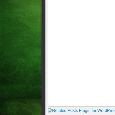
Votar pela democracia
A SUBMISSÃO HIPÓCRITA
Amigos
Vossa Majestade… o Supremo
A Batalha de Porto Alegre
Até suplente do senador Euní
Santana
Portaria de Temer envergonha
A geração que lutou pela re
É preciso interromper a mata
Já rezou um “Pai Nosso” hoj
Desvalorizando o professor 
Caso Bailarina – A Justiça é 
Greve com desemprego é so
Tirem as mãos do Banco do 