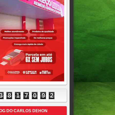
3
8
1
7
0
9
2
OG DO CARLOS DEHON