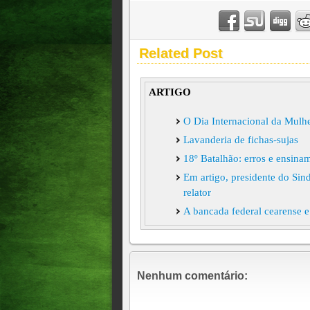
Related Post
ARTIGO
O Dia Internacional da Mulh
Lavanderia de fichas-sujas
18º Batalhão: erros e ensin
Em artigo, presidente do Si
relator
A bancada federal cearense 
Reforma da Previdência – Na
Por que Bolsonaro demite se
A oportunidade perdida de pa
Nenhum comentário:
Editorial do O POVO – “Mari
ACOPIARA:CE: UM FIM 