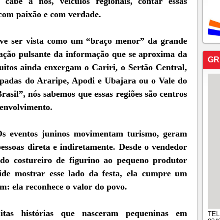
 cabe a nós, veículos regionais, contar essas
com paixão e com verdade.
eve ser vista como um “braço menor” da grande
oração pulsante da informação que se aproxima da
GR
itos ainda enxergam o Cariri, o Sertão Central,
padas do Araripe, Apodi e Ubajara ou o Vale do
rasil”, nós sabemos que essas regiões são centros
senvolvimento.
. Os eventos juninos movimentam turismo, geram
ssoas direta e indiretamente. Desde o vendedor
do costureiro de figurino ao pequeno produtor
ide mostrar esse lado da festa, ela cumpre um
m: ela reconhece o valor do povo.
itas histórias que nasceram pequeninas em
TEL