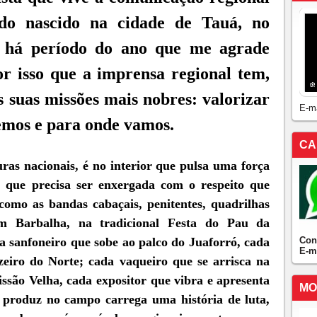
ndo nascido na cidade de Tauá, no
o há período do ano que me agrade
or isso que a imprensa regional tem,
 suas missões mais nobres: valorizar
E-m
emos e para onde vamos.
CA
ras nacionais, é no interior que pulsa uma força
a que precisa ser enxergada com o respeito que
como as bandas cabaçais, penitentes, quadrilhas
m Barbalha, na tradicional Festa do Pau da
Con
a sanfoneiro que sobe ao palco do Juaforró, cada
E-m
zeiro do Norte; cada vaqueiro que se arrisca na
ssão Velha, cada expositor que vibra e apresenta
MO
 produz no campo carrega uma história de luta,