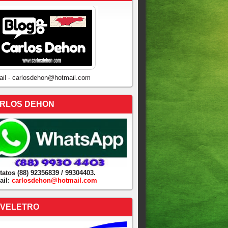
ail - carlosdehon@hotmail.com
RLOS DEHON
tatos (88) 92356839 / 99304403.
ail:
carlosdehon@hotmail.com
VELETRO