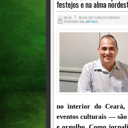
festejos e na alma nordes
06:34
BLOG DO CARLOS DEHON
POSTADO EM:
ARTIGO
no interior do Ceará, 
eventos culturais — são 
e orgulho. Como jornal