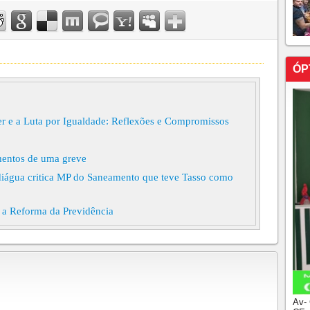
ÓP
er e a Luta por Igualdade: Reflexões e Compromissos
amentos de uma greve
ndiágua critica MP do Saneamento que teve Tasso como
e a Reforma da Previdência
 marra, não!
u ministro?
ssar a Justiça a limpo
ana, Brumadinho e o País das tragédias anunciadas”
Av-
DE ANO SEM EVOLUÇÃO NA TERRA DO LAVRADOR