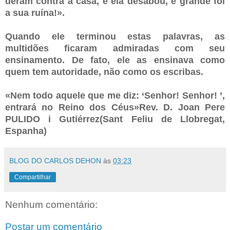
deram contra a casa, e ela desabou, e grande foi
a sua ruína!».
Quando ele terminou estas palavras, as
multidões ficaram admiradas com seu
ensinamento. De fato, ele as ensinava como
quem tem autoridade, não como os escribas.
«Nem todo aquele que me diz: ‘Senhor! Senhor! ’,
entrará no Reino dos Céus»Rev. D. Joan Pere
PULIDO i Gutiérrez(Sant Feliu de Llobregat,
Espanha)
BLOG DO CARLOS DEHON
às
03:23
Compartilhar
Nenhum comentário:
Postar um comentário