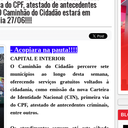
via do CPF, atestado de antecedentes
06!!!!!
!!O Caminhão do Cidadão estará em
ia 27/06!!!!!
- Acopiara na pauta!!!!
CAPITAL E INTERIOR
O Caminhão do Cidadão percorre sete
municípios ao longo desta semana,
oferecendo serviços gratuitos voltados à
cidadania, como emissão da nova Carteira
de Identidade Nacional (CIN), primeira via
do CPF, atestado de antecedentes criminais,
entre outros.
BL