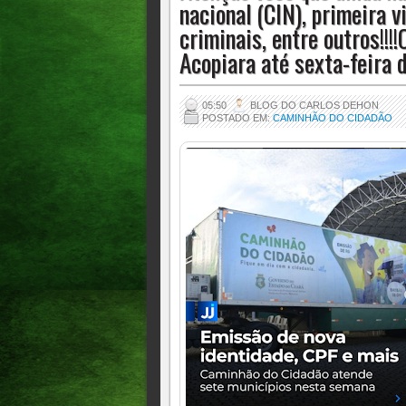
nacional (CIN), primeira 
estará em Acopiara até sexta-feira dia 27/
criminais, entre outros!!
Acopiara até sexta-feira d
05:50
BLOG DO CARLOS DEHON
POSTADO EM:
CAMINHÃO DO CIDADÃO