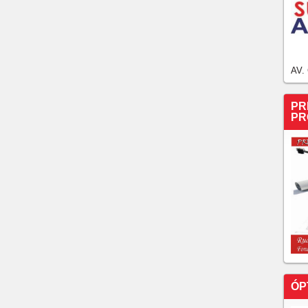
AV.
PR
PR
ÓP