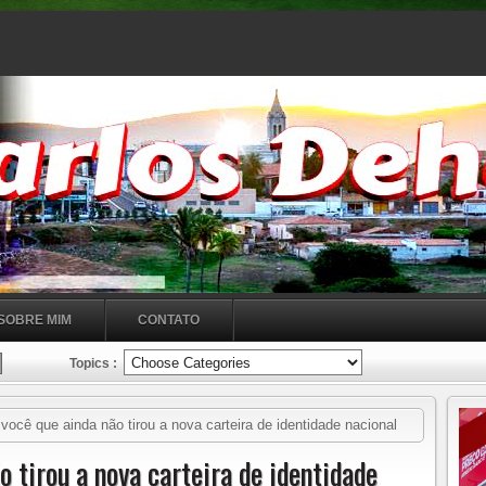
SOBRE MIM
CONTATO
Topics :
ocê que ainda não tirou a nova carteira de identidade nacional
antecedentes criminais, entre outros!!!!O Caminhão do Cidadão
o tirou a nova carteira de identidade