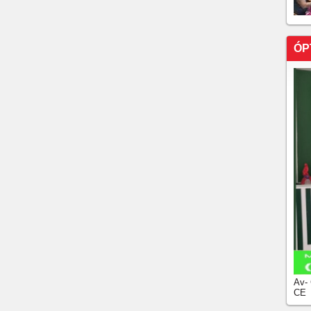
ÓP
Av-
CE