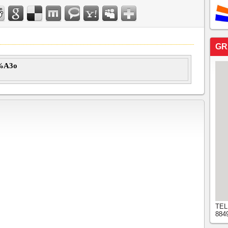
GR
%A3o
TEL
884