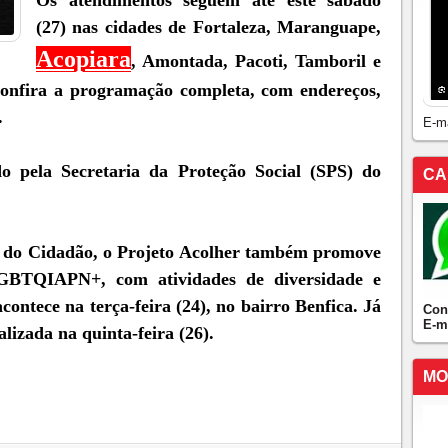
Os atendimentos seguem até este sábado
(27) nas cidades de Fortaleza, Maranguape,
Acopiara
, Amontada, Pacoti, Tamboril e
confira a programação completa, com endereços,
.
E-m
do pela Secretaria da Proteção Social (SPS) do
CA
 do Cidadão, o Projeto Acolher também promove
LGBTQIAPN+, com atividades de diversidade e
contece na terça-feira (24), no bairro Benfica. Já
Con
E-m
lizada na quinta-feira (26).
MO