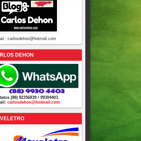
ail - carlosdehon@hotmail.com
RLOS DEHON
tatos (88) 92356839 / 99304403.
ail:
carlosdehon@hotmail.com
VELETRO