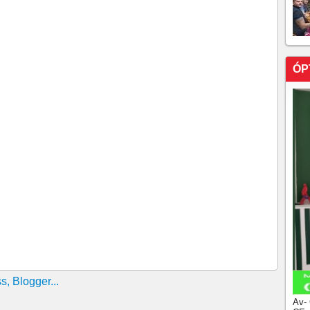
 colega de trabalho em empresa no Ceará
ssinato de vigilante no 1º dia de trabalho da vítima é
e chacina, ocorrência em Sobra deixou 4 feridos!!!!
ÓP
ado enquanto dormia sob um caminhão em Juazeiro do
evelada pela Delegacia.
 em saco na calçada da Catedral de Fortaleza O
ante a madrugada desta quinta, no Centro de Fortaleza
to com tiros nas costas em Pacatuba, no Ceará
peita de matar a sobrinha de 36 anos, estrangulada em
durante briga no trânsito e é preso em Fortaleza
ta 10 celulares
po de vidro e sofre corte de 62 pontos no rosto
dentro de casa em Itapajé, no interior do Ceará
 nota fiscal durante abordagem a veículo em Aracati,
Av-