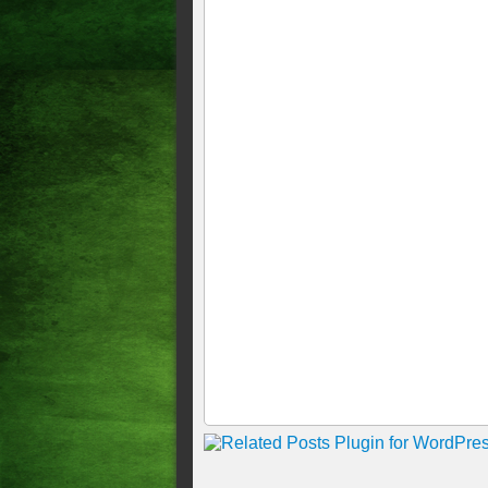
Funcionária é estuprada por
Suspeita de participar de assa
presa no Ceará
Ceará registra 2ª tentativa d
Acopiarense morreu atropel
Norte, a identidade não foi r
Corpo de homem é encontrado
homicídio teria ocorrido dur
Adolescente de 14 anos é mor
Idosa de 66 anos é presa sus
Caridade, no Ceará!
Policial penal atira em carro 
Homem finge ser cliente e fur
Empresário é agredido com co
enquanto trabalhava
Mulher é assassinada a tiros 
PM apreende 57 celulares sem