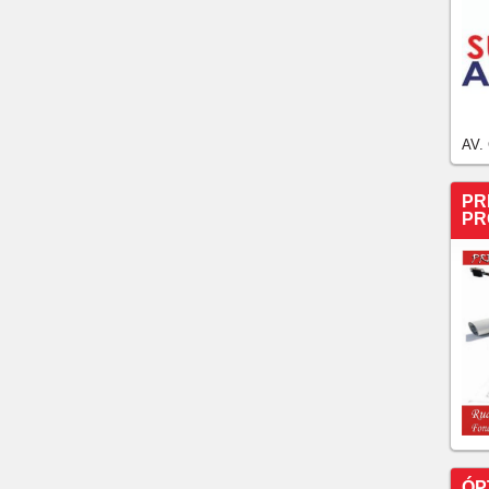
AV.
PR
PR
ÓP