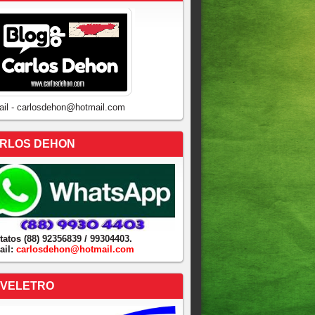
ail - carlosdehon@hotmail.com
RLOS DEHON
tatos (88) 92356839 / 99304403.
ail:
carlosdehon@hotmail.com
VELETRO