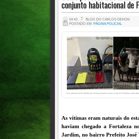
conjunto habitacional de 
04:43
BLOG DO CARLOS DEHON
POSTADO EM:
PÁGINA POLICIAL
As vítimas eram naturais do esta
haviam chegado a Fortaleza no
Jardim, no bairro Prefeito José 