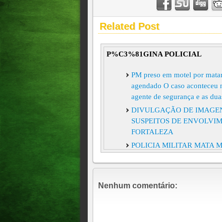
Related Post
P%C3%81GINA POLICIAL
PM preso em motel por matar 
agendado O caso aconteceu n
agente de segurança e as dua
DIVULGAÇÃO DE IMAGEN
SUSPEITOS DE ENVOLVI
FORTALEZA
POLICIA MILITAR MATA 
DE FORTALEZA
Mulher é morta dentro de cas
motivação do homicídio aind
Nenhum comentário:
Jovem de 19 anos é encontra
Criminoso responsável por e
com a polícia