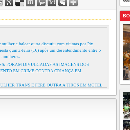
884
BO
mulher e balear outra discutiu com vítimas por Pix
esta quinta-feira (16) após um desentendimento entre o
s mulheres.
S: FORAM DIVULGADAS AS IMAGENS DOS
MENTO EM CRIME CONTRA CRIANÇA EM
MULHER TRANS E FERE OUTRA A TIROS EM MOTEL
a e irmão fica ferido após ataque a tiros em Barbalha A
a é desconhecida.
da morta em Morrinhos, no interior do Ceará
xpulsar moradores de casa no Ceará morre em confronto