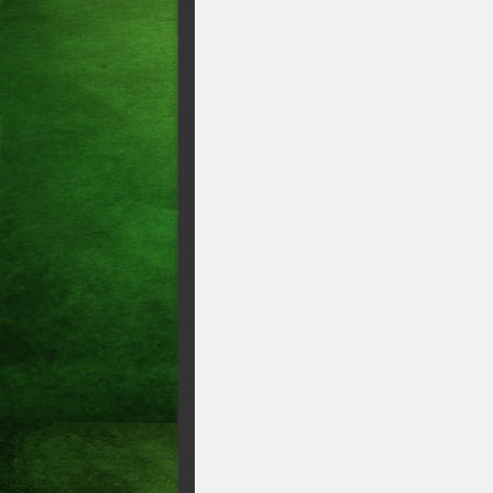
no Ceará Dois homens foram 
realização dos trâmites neces
Acusado de matar namorada a
Everton Lima da Conceição, 2
relacionamento de 3 meses.
Polícia carioca e de Juazei
Bandido mais procurado no Ce
vice-prefeito de Trairi é pres
Homem é morto 15 dias após 