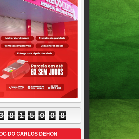
3
8
1
5
0
0
8
OG DO CARLOS DEHON