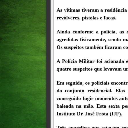
As vítimas tiveram a residênci
revólveres, pistolas e facas.
Ainda conforme a polícia, as 
agredidas fisicamente, sendo m
Os suspeitos também ficaram com
A Polícia Militar foi acionada 
quatro suspeitos que levavam uma
Em seguida, os policiais encon
do conjunto residencial. Elas
conseguido fugir momentos antes
baleada na mão. Esta sexta pe
Instituto Dr. José Frota (IJF).
Três aparelhos que estavam com