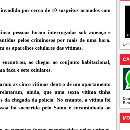
a invadida por cerca de 10 suspeitos armados com
cinco pessoas foram interrogadas sob ameaça e
antidas pelos criminosos por mais de uma hora.
E-m
 os aparelhos celulares das vítimas.
CA
e encontrou, ao chegar ao conjunto habitacional,
 faca e sete celulares.
traram as cinco vítimas dentro de um apartamento
 relataram, ainda, que uma sexta vítima tinha
Con
 da chegada da polícia. No entanto, a vítima foi
E-m
ssoa foi socorrida pelo Samu e encaminhada ao
MO
 os suspeitos foram reconhecidos pelas vítimas.