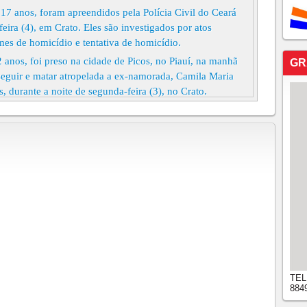
17 anos, foram apreendidos pela Polícia Civil do Ceará
ira (4), em Crato. Eles são investigados por atos
mes de homicídio e tentativa de homicídio.
 anos, foi preso na cidade de Picos, no Piauí, na manhã
GR
erseguir e matar atropelada a ex-namorada, Camila Maria
 durante a noite de segunda-feira (3), no Crato.
MORTO EM TIANGUÁ, REGIÃO NORTE DO
ONTO COM A POLÍCIA EM FORTIM NO LITORAL
STOLA É APREENDIDA
om pornografia em Ubajara é identificado, anuncia
abou meu mundo', diz pai de bebê de 10 meses morta
iros em frente ao próprio estabelecimento em Fortaleza A
 José Everlanio Nobre, de 38 anos. O suspeito de cometer
TEL
884
s rostos cobertos por capacetes invadiram um bar no