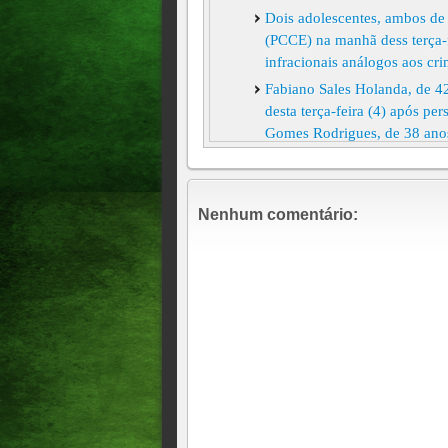
Dois adolescentes, ambos de 
(PCCE) na manhã dess terça-fe
infracionais análogos aos cri
Fabiano Sales Holanda, de 42
desta terça-feira (4) após p
Gomes Rodrigues, de 38 anos,
HOMEM É ENCONTRADO 
ESTADO
DOIS MORREM EM CONFR
Nenhum comentário:
LESTE DO ESTADO, E PI
Suspeito de invadir telões c
prefeito
'Eu entrei em desespero, ac
após estupro
Dono de pizzaria é morto a t
vítima foi identificada como
o crime fugiu em seguida.
Dois homens armados e com o