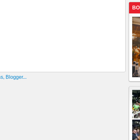
te de sexta-feira (19), durante a exibição do jogo da
Haiti. Os suspeitos mataram a tiros um homem de 32 anos.
BO
eso ONTEM sábado (20) após atirar para o alto em uma
airro Vicente Pinzón, em Fortaleza.
de caminhonete na Avenida Washington Soares, em
ta a tiros em Pedra Branca, no interior do Ceará
facadas em Morada Nova
riagada após saber da morte dos filhos em incêndio
lidir com cavalo e ser atropelado, em Aquiraz
so no Cariri motivado por ciúmes da namorada
óio é morto em Catarina
 ALUNO EM ESTACIONAMENTO DE ACADEMIA DE
ERIOR DO CEARÁ
terno durante briga em presídio do Ceará
r uma facção criminosa paulista foi preso na capital
a armas e publicava vídeos treinando tiros nas redes