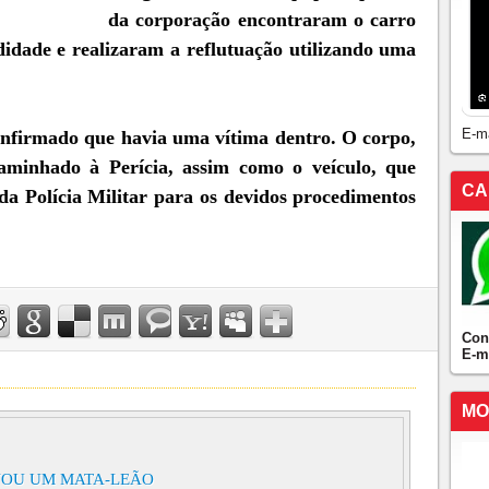
da corporação encontraram o carro
didade e realizaram a reflutuação utilizando uma
E-m
confirmado que havia uma vítima dentro. O corpo,
caminhado à Perícia, assim como o veículo, que
CA
da Polícia Militar para os devidos procedimentos
Con
E-m
MO
VOU UM MATA-LEÃO