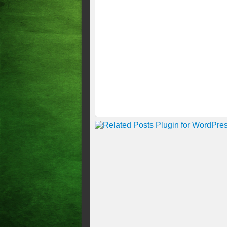
Centro de Farias Brito na noi
Seleção Brasileira contra o 
Um homem de 18 anos foi pr
praça pública localizada no b
Motorista é baleado dentro 
Fortaleza
Adolescente de 15 anos é mor
Idosa de 81 anos é morta a 
"Morreram foi"? diz mãe emb
Soldado da PM morre após co
Jovem é preso por matar ido
Traficante conhecido como Z
3º SUSPEITO DE MATAR
SOBRAL É PRESO NO INT
Detento é morto por outro in
Um homem suspeito de integra
cearense, na segunda-feira
Chefe de facção que ostentav