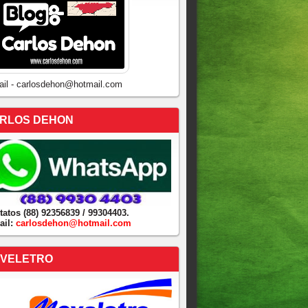
ail - carlosdehon@hotmail.com
RLOS DEHON
tatos (88) 92356839 / 99304403.
ail:
carlosdehon@hotmail.com
VELETRO