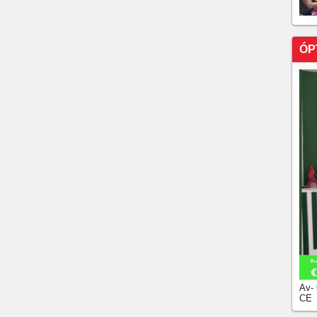
rtaleza
ENUNCIADO POR PERSEGUIÇÃO E ASSÉDIO
 EM CANOA QUEBRADA NO CEARÁ
ÓP
des Victor Paiva de Azevedo, conhecido como
resgatado pelos bombeiros na Lagoa do Catu, em Aquiraz,
ortaleza,
is mortos e três feridos no bairro José de Alencar, em
r motorista de app com arma da PM em Fortaleza
Av-
CE