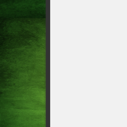
sociais é preso na Grande Fo
PROFESSOR DE IOGA É D
SEXUAL CONTRA ALUNA
O corpo do empresário Eucli
"Catorze", foi localizado e 
na Região Metropolitana de F
Tentativa de chacina deixa do
Fortaleza
Policial é preso por assalta