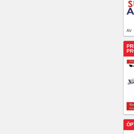
AV.
PR
PR
ÓP