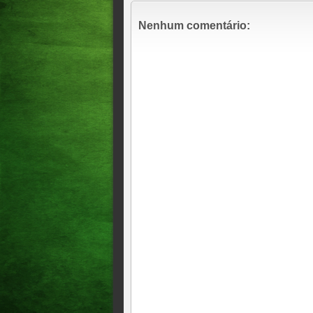
Educação PF faz operação co
Nenhum comentário:
Prejuízo passa de R$ 9 milhõ
PF mira pessoas ligadas ao l
parlamentar, 09h48
Vice-prefeita afastada pagou
esposa do amante', domingo
Falso alerta da Defesa Civil 
Motta pediu a Vorcaro emprés
Câmara diz que operação foi 
Vorcaro trataram da liberaç
empresa de Bianca Medeiros,
Uma mulher de 21 anos morre
sem corda de proteção na cid
Operação prende ex-estagiári
civil suspeitos de serem infi
envolvidos em um plano par
extorsão de investigados.
O diácono Raphael Hernande