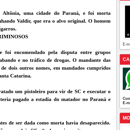
s Altônia, uma cidade do Paraná, e foi morta
hando Valdir, que era o alvo original. O homem
igarros.
RIMINOSOS
E-m
e foi encomendado pela disputa entre grupos
CA
abando e no tráfico de drogas. O mandante das
m de dois outros nomes, em mandados cumpridos
anta Catarina.
ratado um pistoleiro para vir de SC e executar o
Con
e teria pagado a estadia do matador no Paraná e
E-m
MO
tes de ser dada como morta havia desaparecido.