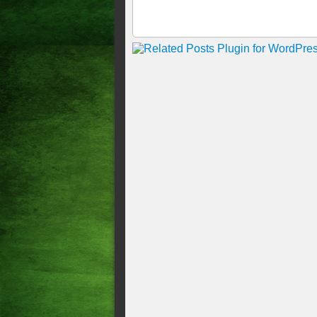
após gritos em favor dos dois
neste domingo (31), em Barb
Furo de reportagem sobre o 
Guimarães para ir a festa de
entre os mais comentados na 
Geral Ação em 5 estados inv
TENTATIVA DE ASSALTO
PRESO EM SÃO PAULO, 14
MAIS UM CASO DE VIOL
Geral Operação Sem Refino: 
Polícia Nova fase da Compli
14/05/2026 08h18
🚨GRAVE: Vorcaro pagou R$ 
dinheiro Os diálogos entre F
Intercept Brasil. VIA: metróp
Brasil tem 11,3 milhões de m
Minas Gerais confirma prime
Polícia Goleiro Bruno é pres