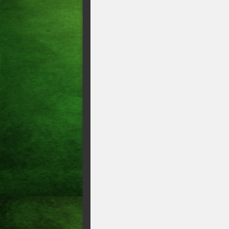
O senador Ciro Nogueira (PP
banqueiro Daniel Vorcaro em 
do Banco Master.