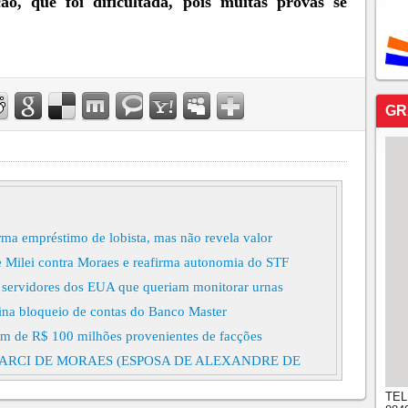
ão, que foi dificultada, pois muitas provas se
GR
rma empréstimo de lobista, mas não revela valor
de Milei contra Moraes e reafirma autonomia do STF
ra servidores dos EUA que queriam monitorar urnas
mina bloqueio de contas do Banco Master
em de R$ 100 milhões provenientes de facções
ARCI DE MORAES (ESPOSA DE ALEXANDRE DE
STF, ENVIOU DIRETAMENTE A VORCARO
TEL
LHÕES COM BANCO MASTER, DIZ JORNAL. 12h21