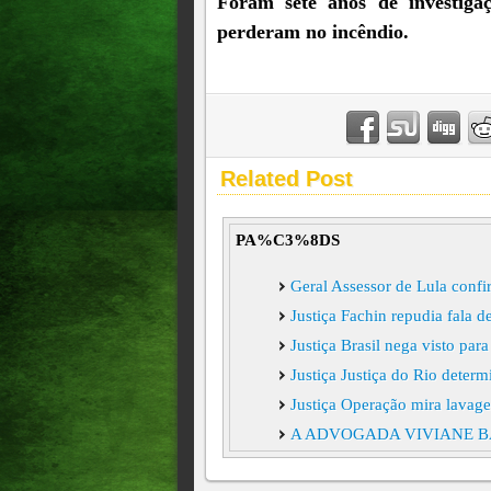
Foram sete anos de investigaç
perderam no incêndio.
Related Post
PA%C3%8DS
Geral Assessor de Lula confi
Justiça Fachin repudia fala 
Justiça Brasil nega visto pa
Justiça Justiça do Rio deter
Justiça Operação mira lavag
A ADVOGADA VIVIANE B
MORAES), MINISTRO DO 
CONTRATO DE R$ 129 MI