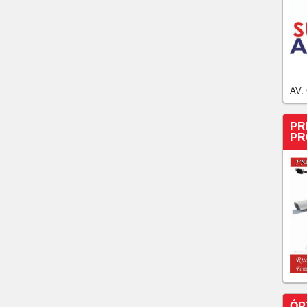
AV.
PR
PR
ÓP