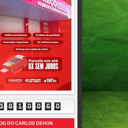
3
8
1
0
0
6
1
OG DO CARLOS DEHON