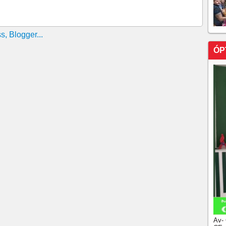
 políticos dentro da Igreja Matriz de Santo Antônio,
alha
uso indevido de um Avião da FAB pelo ministro José
 Santo Antônio em Barbalha viralizou! O assunto está
política cearense.
ÓP
estiga ligação do PCC com setor de combustíveis
 TERMINA COM SUSPEITO BALEADO E OUTRO
h06
ÊNCIA DENTRO DE ESCOLA
Cláudio Castro é alvo de busca e apreensão
ance Zero prende agente e mira delegada da PF
61 milhões para filme de Bolsonaro; Flávio cobrou
lávio Bolsonaro e Daniel Vorcaro foram divulgados pelo
oles
ães solo; número é maior que a população de Portugal
ira morte por hantavírus em 2026
o no Rio de Janeiro
Av-