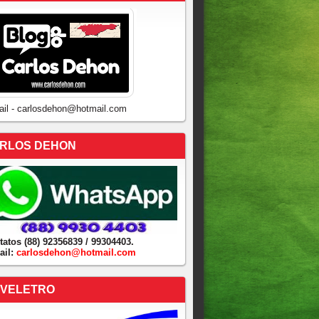
ail - carlosdehon@hotmail.com
RLOS DEHON
tatos (88) 92356839 / 99304403.
ail:
carlosdehon@hotmail.com
VELETRO