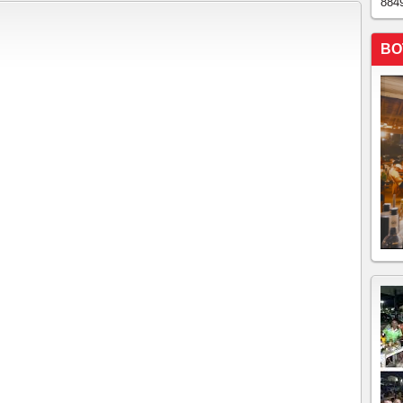
884
ntra desvios na Universidade Federal Fluminense
es
BO
íder do PL em operação sobre suspeita de desvios de cota
 R$ 41 mil à mãe de santo em Fortaleza para 'adoecer
 09h45
atingiu cerca de 30 milhões em 8 estados
timo do Master para cunhada, diz jornal; presidente da
legal Segundo o jornal O Estado de São Paulo, Motta e
ão de ao menos R$ 22 milhões do Master para uma
 cunhada de Motta.
u no último sábado (13) após ser lançada em um salto
ade de Limeira, no interior de São Paulo.
o do MP de SP, chefe de investigadores e ex-policial
ltrados do PCC Segundo as investigações, eles estariam
a matar um promotor do Gaeco e em um esquema de
z repreendeu aliados de Camilo Santana e Ciro Gomes