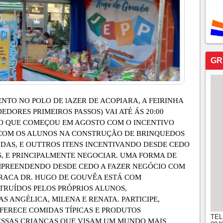
GR
TO NO POLO DE lAZER DE ACOPIARA, A FEIRINHA
EDORES PRIMEIROS PASSOS) VAI ATÉ ÁS 20:00
TO QUE COMEÇOU EM AGOSTO COM O INCENTIVO
 COM OS ALUNOS NA CONSTRUÇÃO DE BRINQUEDOS
IDAS, E OUTTROS ITENS INCENTIVANDO DESDE CEDO
S, E PRINCIPALMENTE NEGOCIAR. UMA FORMA DE
MPREENDENDO DESDE CEDO A FAZER NEGÓCIO COM
RRACA DR. HUGO DE GOUVÊA ESTÁ COM
TRUÍDOS PELOS PRÓPRIOS ALUNOS,
 ANGÉLICA, MILENA E RENATA. PARTICIPE,
OFERECE COMIDAS TÍPICAS E PRODUTOS
TEL
ESSAS CRIANÇAS QUE VISAM UM MUNDO MAIS