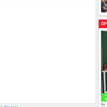
ÓP
Av-