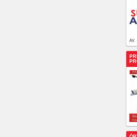
AV.
PR
PR
ÓP