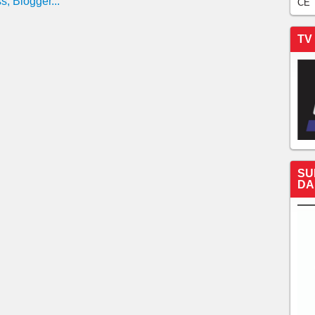
CE
TV
SU
DA