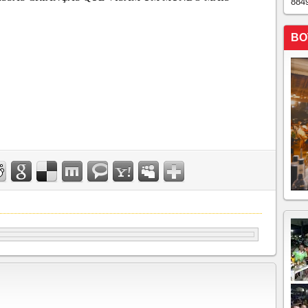
884
BO