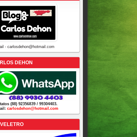
ail - carlosdehon@hotmail.com
RLOS DEHON
tatos (88) 92356839 / 99304403.
ail:
carlosdehon@hotmail.com
VELETRO