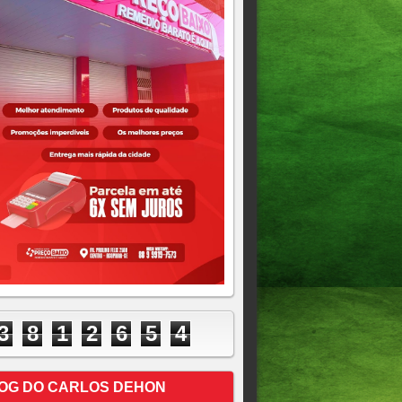
3
8
1
2
6
5
4
OG DO CARLOS DEHON