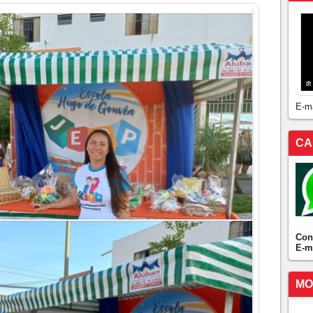
E-m
CA
Con
E-m
MO