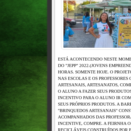
ESTÁ ACONTECENDO NESTE MOMEN
DO "JEPP" 2022.(JOVENS EMPREEND
HORAS. SOMENTE HOJE. O PROJE
NAS ESCOLAS E OS PROFESSORES
ARTESANAIS, ARTESANATOS, COM
O ALUNO A FAZER SEUS PRODUTO
INCENTIVO PARA O ALUNO IR CO
SEUS PRÓPRIOS PRODUTOS. A BA
"BRINQUEDOS ARTESANAIS" CONS
ACOMPANHADOS DAS PROFESSORAS
INCENTIVE, COMPRE. A FEIRNHA 
RECICLÁVEIS CONSTRUÍDOS POR 