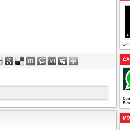
E-m
CA
Con
E-m
MO