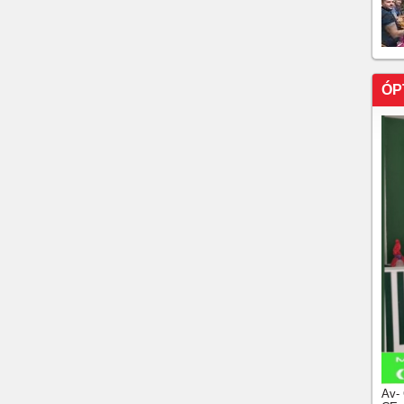
ÓP
Av-