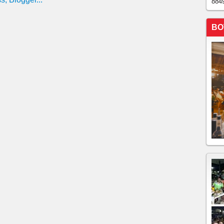
884
BO