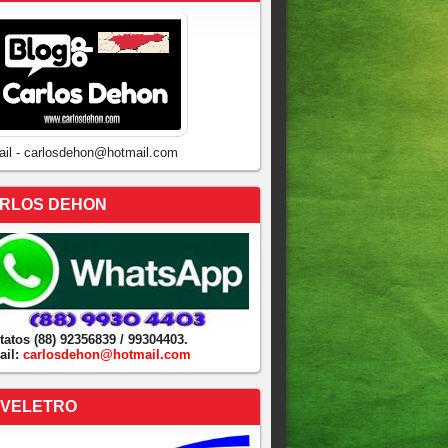
ail - carlosdehon@hotmail.com
RLOS DEHON
tatos (88) 92356839 / 99304403.
ail:
carlosdehon@hotmail.com
VELETRO