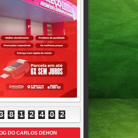
3
8
1
2
4
0
2
OG DO CARLOS DEHON