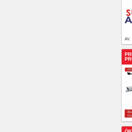
AV.
PR
PR
ÓP