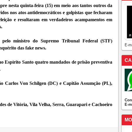
re nesta quinta-feira (15) em meio aos tantos outros da
idos nos atos antidemocráticos e golpistas que fecharam
eleição e resultaram em verdadeiros acampamentos em
s.
 pelo ministro do Supremo Tribunal Federal (STF)
E-m
quérito das fake news.
CA
o Espírito Santo quatro mandados de prisão preventiva
.
ão Carlos Von Schilgen (DC) e Capitão Assumção (PL),
Con
ades de Vitória, Vila Velha, Serra, Guarapari e Cachoeiro
E-m
MO