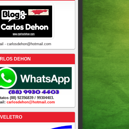
ail - carlosdehon@hotmail.com
RLOS DEHON
tatos (88) 92356839 / 99304403.
ail:
carlosdehon@hotmail.com
VELETRO