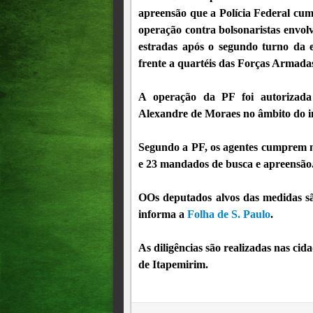
apreensão que a Polícia Federal cump
operação contra bolsonaristas envolv
estradas após o segundo turno da 
frente a quartéis das Forças Armada
A operação da PF foi autorizada
Alexandre de Moraes no âmbito do in
Segundo a PF, os agentes cumprem n
e 23 mandados de busca e apreensão
OOs deputados alvos das medidas s
informa a
Folha de S. Paulo
.
As diligências são realizadas nas cid
de Itapemirim.