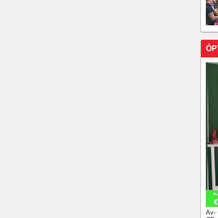
ÓP
Av-