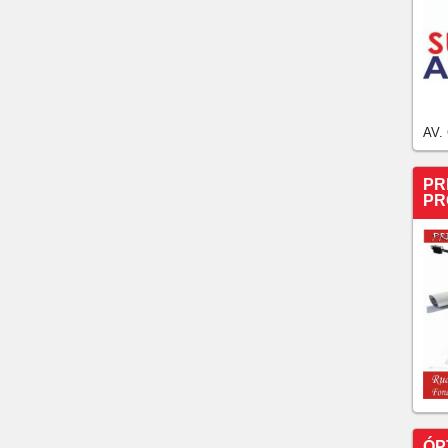
AV.
PR
PR
ÓP