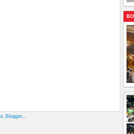
884
BO