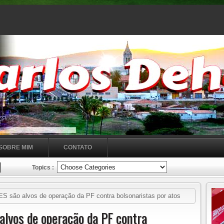
SOBRE MIM
CONTATO
Topics :
S são alvos de operação da PF contra bolsonaristas por atos
PF cumpre quatro mandados de prisão preventiva e 23 mandados de
alvos de operação da PF contra