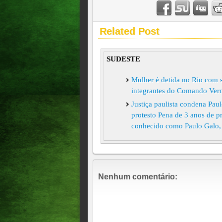
Related Post
SUDESTE
Mulher é detida no Rio com s
integrantes do Comando Ver
Justiça paulista condena Pau
protesto Pena de 3 anos de pr
conhecido como Paulo Galo, f
Nenhum comentário: