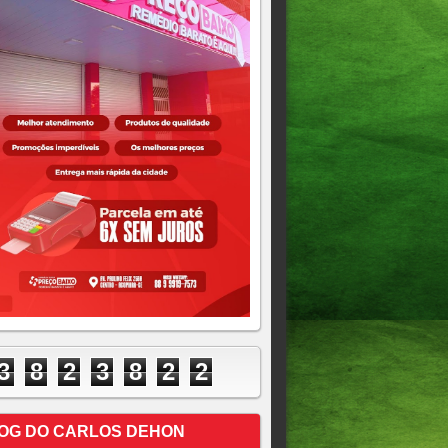
3
8
2
3
8
2
2
OG DO CARLOS DEHON