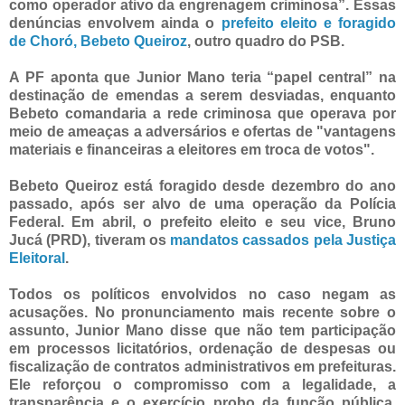
como operador ativo da engrenagem criminosa”. Essas
denúncias envolvem ainda o
prefeito eleito e foragido
de Choró, Bebeto Queiroz
, outro quadro do PSB.
A PF aponta que Junior Mano teria “papel central” na
destinação de emendas a serem desviadas, enquanto
Bebeto comandaria a rede criminosa que operava por
meio de ameaças a adversários e ofertas de "vantagens
materiais e financeiras a eleitores em troca de votos".
Bebeto Queiroz está foragido desde dezembro do ano
passado, após ser alvo de uma operação da Polícia
Federal. Em abril, o prefeito eleito e seu vice, Bruno
Jucá (PRD), tiveram os
mandatos cassados pela Justiça
Eleitoral
.
Todos os políticos envolvidos no caso negam as
acusações. No pronunciamento mais recente sobre o
assunto, Junior Mano disse que não tem participação
em processos licitatórios, ordenação de despesas ou
fiscalização de contratos administrativos em prefeituras.
Ele reforçou o compromisso com a legalidade, a
transparência e o exercício probo da função pública,